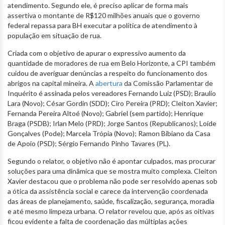
atendimento. Segundo ele, é preciso aplicar de forma mais
assertiva o montante de R$120 milhões anuais que o governo
federal repassa para BH executar a política de atendimento à
população em situação de rua.
Criada com o objetivo de apurar o expressivo aumento da
quantidade de moradores de rua em Belo Horizonte, a CPI também
cuidou de averiguar denúncias a respeito do funcionamento dos
abrigos na capital mineira. A
abertura
da Comissão Parlamentar de
Inquérito é assinada pelos vereadores Fernando Luiz (PSD); Braulio
Lara (Novo); César Gordin (SDD); Ciro Pereira (PRD); Cleiton Xavier;
Fernanda Pereira Altoé (Novo); Gabriel (sem partido); Henrique
Braga (PSDB); Irlan Melo (PRD); Jorge Santos (Republicanos); Loíde
Gonçalves (Pode); Marcela Trópia (Novo); Ramon Bibiano da Casa
de Apoio (PSD); Sérgio Fernando Pinho Tavares (PL).
Segundo o relator, o objetivo não é apontar culpados, mas procurar
soluções para uma dinâmica que se mostra muito complexa. Cleiton
Xavier destacou que o problema não pode ser resolvido apenas sob
a ótica da assistência social e carece da intervenção coordenada
das áreas de planejamento, saúde, fiscalização, segurança, moradia
e até mesmo limpeza urbana. O relator revelou que, após as oitivas
ficou evidente a falta de coordenação das múltiplas ações