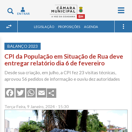
Togg
Toggle
ENTRAR
navig
navigation
LEGISLAÇÃO
PROPOSIÇÕES
AGENDA
BALANÇO 2023
CPI da População em Situação de Rua deve
entregar relatório dia 6 de fevereiro
Desde sua criação, em julho, a CPI fez 23 visitas técnicas,
aprovou 56 pedidos de informação e ouviu dez autoridades
Share
Facebook
Twitter
WhatsApp
Email
Terça-Feira, 9 Janeiro, 2024 - 15:30