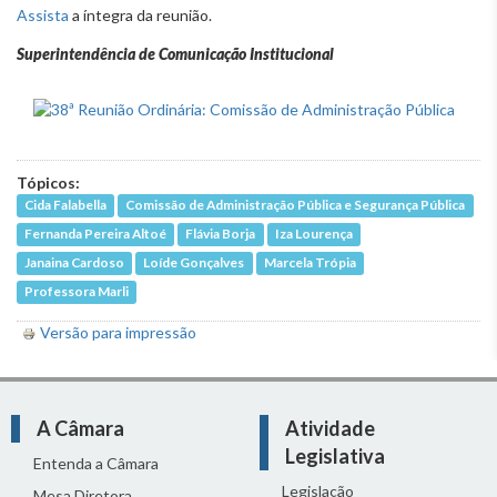
Assista
a íntegra da reunião.
Superintendência de Comunicação Institucional
Tópicos:
Cida Falabella
Comissão de Administração Pública e Segurança Pública
Fernanda Pereira Altoé
Flávia Borja
Iza Lourença
Janaina Cardoso
Loíde Gonçalves
Marcela Trópia
Professora Marli
Versão para impressão
A Câmara
Atividade
Legislativa
Entenda a Câmara
Legislação
Mesa Diretora