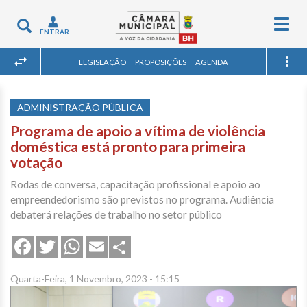
Togg
Toggle
ENTRAR
navig
navigation
LEGISLAÇÃO
PROPOSIÇÕES
AGENDA
ADMINISTRAÇÃO PÚBLICA
Programa de apoio a vítima de violência
doméstica está pronto para primeira
votação
Rodas de conversa, capacitação profissional e apoio ao
empreendedorismo são previstos no programa. Audiência
debaterá relações de trabalho no setor público
Share
Facebook
Twitter
WhatsApp
Email
Quarta-Feira, 1 Novembro, 2023 - 15:15