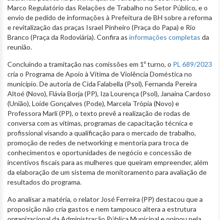
Marco Regulatório das Relações de Trabalho no Setor Público, e o
envio de pedido de informações à Prefeitura de BH sobre a reforma
e revitalização das praças Israel Pinheiro (Praça do Papa) e Rio
Branco (Praça da Rodoviária). Confira as
informações completas
da
reunião.
Concluindo a tramitação nas comissões em 1º turno, o
PL 689/2023
cria o Programa de Apoio à Vítima de Violência Doméstica no
município. De autoria de Cida Falabella (Psol), Fernanda Pereira
Altoé (Novo), Flávia Borja (PP), Iza Lourença (Psol), Janaina Cardoso
(União), Loíde Gonçalves (Pode), Marcela Trópia (Novo) e
Professora Marli (PP), o texto prevê a realização de rodas de
conversa com as vítimas, programas de capacitação técnica e
profissional visando a qualificação para o mercado de trabalho,
promoção de redes de networking e mentoria para troca de
conhecimentos e oportunidades de negócio e concessão de
incentivos fiscais para as mulheres que queiram empreender, além
da elaboração de um sistema de monitoramento para avaliação de
resultados do programa.
Ao analisar a matéria, o relator José Ferreira (PP) destacou que a
proposição não cria gastos e nem tampouco altera a estrutura
organizacional da Administração Pública Municipal e opinou pela