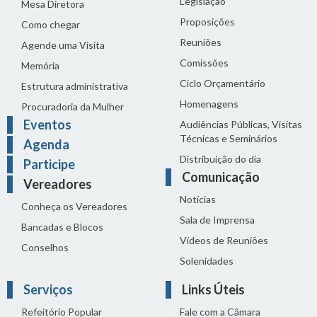
Legislação
Mesa Diretora
Proposições
Como chegar
Reuniões
Agende uma Visita
Comissões
Memória
Ciclo Orçamentário
Estrutura administrativa
Homenagens
Procuradoria da Mulher
Eventos
Audiências Públicas, Visitas
Técnicas e Seminários
Agenda
Distribuição do dia
Participe
Comunicação
Vereadores
Notícias
Conheça os Vereadores
Sala de Imprensa
Bancadas e Blocos
Vídeos de Reuniões
Conselhos
Solenidades
Serviços
Links Úteis
Refeitório Popular
Fale com a Câmara