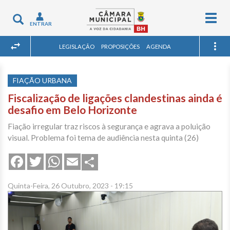
Togg
Toggle
ENTRAR
navig
navigation
LEGISLAÇÃO
PROPOSIÇÕES
AGENDA
FIAÇÃO URBANA
Fiscalização de ligações clandestinas ainda é
desafio em Belo Horizonte
Fiação irregular traz riscos à segurança e agrava a poluição
visual. Problema foi tema de audiência nesta quinta (26)
Share
Facebook
Twitter
WhatsApp
Email
Quinta-Feira, 26 Outubro, 2023 - 19:15