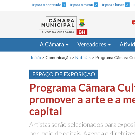
Ir para o conteúdo
1
Ir para o menu
2
Ir para a busca
3
A Câmara
Vereadores
Ativi
Início
>
Comunicação
>
Notícias
>
Programa Câmara Cult
ESPAÇO DE EXPOSIÇÃO
Programa Câmara Cult
promover a arte e a m
capital
Artistas serão selecionados para expo
por meio de editais. Agenda e diretrize