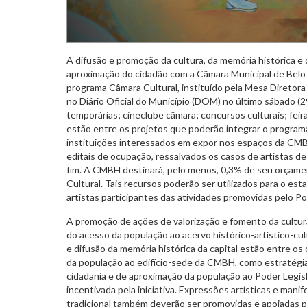
A difusão e promoção da cultura, da memória histórica e 
aproximação do cidadão com a Câmara Municipal de Belo 
programa Câmara Cultural, instituído pela Mesa Diretor
no Diário Oficial do Município (DOM) no último sábado (2
temporárias; cineclube câmara; concursos culturais; feiras
estão entre os projetos que poderão integrar o programa
instituições interessados em expor nos espaços da CMB
editais de ocupação, ressalvados os casos de artistas 
fim. A CMBH destinará, pelo menos, 0,3% de seu orçam
Cultural. Tais recursos poderão ser utilizados para o e
artistas participantes das atividades promovidas pelo Po
A promoção de ações de valorização e fomento da cultur
do acesso da população ao acervo histórico-artístico-cul
e difusão da memória histórica da capital estão entre os
da população ao edifício-sede da CMBH, como estratégi
cidadania e de aproximação da população ao Poder Legis
incentivada pela iniciativa. Expressões artísticas e mani
tradicional também deverão ser promovidas e apoiadas p