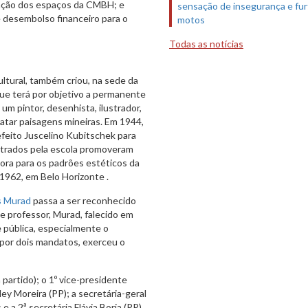
pação dos espaços da CMBH; e
sensação de insegurança e fur
e desembolso financeiro para o
motos
Todas as notícias
ltural, também criou, na sede da
ue terá por objetivo a permanente
um pintor, desenhista, ilustrador,
ratar paisagens mineiras. Em 1944,
efeito Juscelino Kubitschek para
istrados pela escola promoveram
ora para os padrões estéticos da
1962, em Belo Horizonte .
s Murad
passa a ser reconhecido
e professor, Murad, falecido em
 pública, especialmente o
 por dois mandatos, exerceu o
partido); o 1º vice-presidente
ey Moreira (PP); a secretária-geral
e a 2ª secretária Flávia Borja (PP).