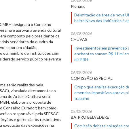
06/08/2026
Plenário
Delimitação de área de nova 
bairro Novo das Indústrias é 
da CMBH designará o Conselho
rograma e aprovar a agenda cultural
06/08/2026
será composto pelo presidente da
CHUVAS
 dois servidores do quadro da
vo; e por um cidadão,
Investimentos em prevenção 
ico ou membro de instituições com
enchentes somam R$ 11 mi em
siderado serviço público relevante
diz PBH
06/08/2026
COMISSÃO ESPECIAL
ma serão realizadas pela
Grupo que analisa execução d
ESAC), vinculada diretamente ao
emendas impositivas aprova p
tema de Artes e Cultura será
trabalho
CMBH; elaborar a proposta de
o do Conselho Curador; bem como
05/08/2026
aberá ao responsável pela SEESAC
BAIRRO BELVEDERE
 órgãos e gerenciar os respectivos
s à execução das exposições na
Comissão debate soluções co