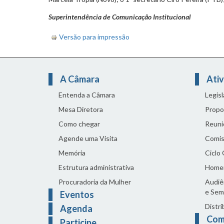
Superintendência de Comunicação Institucional
Versão para impressão
A Câmara
Ativ
Entenda a Câmara
Legis
Mesa Diretora
Propo
Como chegar
Reuni
Agende uma Visita
Comis
Memória
Ciclo
Estrutura administrativa
Home
Procuradoria da Mulher
Audiên
e Sem
Eventos
Distri
Agenda
Com
Participe