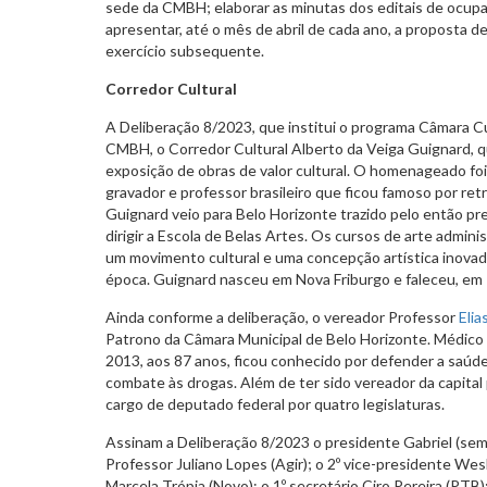
sede da CMBH; elaborar as minutas dos editais de ocu
apresentar, até o mês de abril de cada ano, a proposta d
exercício subsequente.
Corredor Cultural
A Deliberação 8/2023, que institui o programa Câmara Cu
CMBH, o Corredor Cultural Alberto da Veiga Guignard, q
exposição de obras de valor cultural. O homenageado foi 
gravador e professor brasileiro que ficou famoso por ret
Guignard veio para Belo Horizonte trazido pelo então pr
dirigir a Escola de Belas Artes. Os cursos de arte admin
um movimento cultural e uma concepção artística inovad
época. Guignard nasceu em Nova Friburgo e faleceu, em 
Ainda conforme a deliberação, o vereador Professor
Elia
Patrono da Câmara Municipal de Belo Horizonte. Médico 
2013, aos 87 anos, ficou conhecido por defender a saúde
combate às drogas. Além de ter sido vereador da capital
cargo de deputado federal por quatro legislaturas.
Assinam a Deliberação 8/2023 o presidente Gabriel (sem 
Professor Juliano Lopes (Agir); o 2º vice-presidente Wesl
Marcela Trópia (Novo); o 1º secretário Ciro Pereira (PTB); 