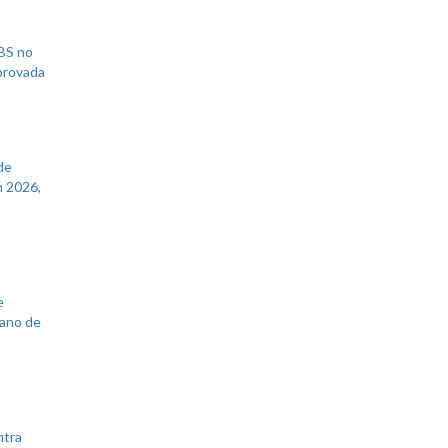
UBS no
aprovada
de
 2026,
e
lano de
ntra