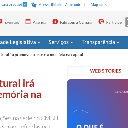
Ir para o rodapé
4
Acessibilidade
Alto contraste
Mapa do site
Eventos
Agenda
Fale com a Câmara
Participe
dade Legislativa
Serviços
Transparência
ural irá promover a arte e a memória na capital
WEB STORIES
ural irá
emória na
sições na sede da CMBH
s serão definidas por