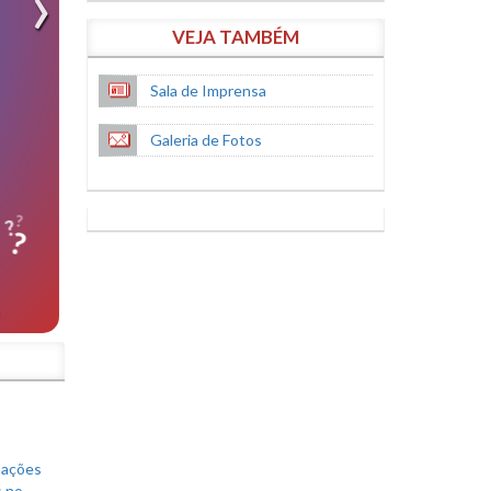
VEJA TAMBÉM
Sala de Imprensa
Galeria de Fotos
S
mações
s no