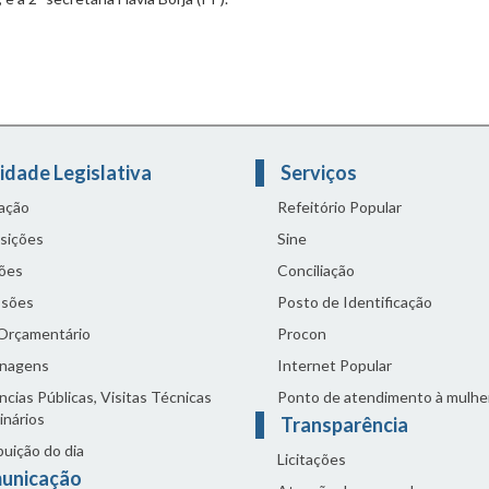
idade Legislativa
Serviços
lação
Refeitório Popular
sições
Sine
ões
Conciliação
sões
Posto de Identificação
 Orçamentário
Procon
nagens
Internet Popular
cias Públicas, Visitas Técnicas
Ponto de atendimento à mulhe
inários
Transparência
buição do dia
Licitações
unicação