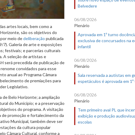
Belvedere
06/08/2026
Plenário
das artes locais, bem como a
Horizonte, são os objetivos do
Aprovada em 1º turno docênci
a por meio de
deliberação
publicada
exclusiva de concursados na 
9/7). Galeria de arte e exposições
infantil
; festivais; e parcerias culturais
. A seleção de artistas e
06/08/2026
H será precedida de publicação de
Plenário
de renome convidados para esse
ento anual ao Programa Câmara
Sala reservada a autistas em 
stabelecimento de premiações para
espetáculos é aprovada em 1º
der Legislativo.
06/08/2026
a de Belo Horizonte; a ampliação
Plenário
tural do Município; e a preservação
 objetivos do programa. A visitação
Tem primeiro aval PL que incen
a de promoção e fortalecimento da
exibição e produção audiovisua
lativo Municipal, também deve ser
escolas
festações da cultura popular
elo Câmara Cultural, conforme a