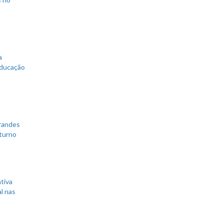
a
educação
grandes
 turno
tiva
l nas