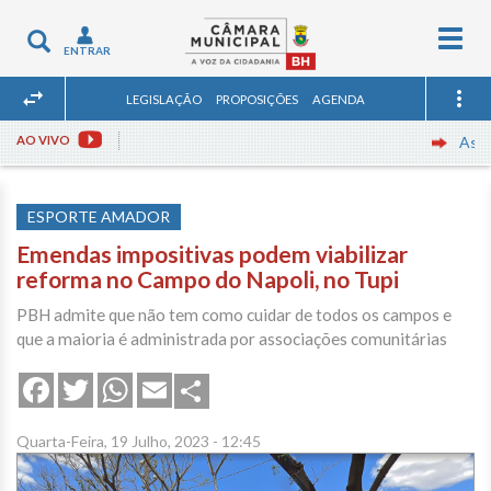
Togg
Toggle
ENTRAR
navig
navigation
LEGISLAÇÃO
PROPOSIÇÕES
AGENDA
AO VIVO
Assista 
ESPORTE AMADOR
Emendas impositivas podem viabilizar
reforma no Campo do Napoli, no Tupi
PBH admite que não tem como cuidar de todos os campos e
que a maioria é administrada por associações comunitárias
Share
Facebook
Twitter
WhatsApp
Email
Quarta-Feira, 19 Julho, 2023 - 12:45