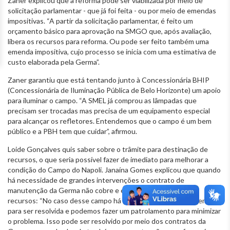
Zaner explicou que a reforma pode ser viabilizada por meio de
solicitação parlamentar - que já foi feita - ou por meio de emendas
impositivas. “A partir da solicitação parlamentar, é feito um
orçamento básico para aprovação na SMGO que, após avaliação,
libera os recursos para reforma. Ou pode ser feito também uma
emenda impositiva, cujo processo se inicia com uma estimativa de
custo elaborada pela Germa”.
Zaner garantiu que está tentando junto à Concessionária BHIP
(Concessionária de Iluminação Pública de Belo Horizonte) um apoio
para iluminar o campo. “A SMEL já comprou as lâmpadas que
precisam ser trocadas mas precisa de um equipamento especial
para alcançar os refletores. Entendemos que o campo é um bem
público e a PBH tem que cuidar”, afirmou.
Loide Gonçalves quis saber sobre o trâmite para destinação de
recursos, o que seria possível fazer de imediato para melhorar a
condição do Campo do Napoli. Janaína Gomes explicou que quando
há necessidade de grandes intervenções o contrato de
manutenção da Germa não cobre e é preciso que haja
recursos: “No caso desse campo há uma questão de drenagem
para ser resolvida e podemos fazer um patrolamento para minimizar
o problema. Isso pode ser resolvido por meio dos contratos da