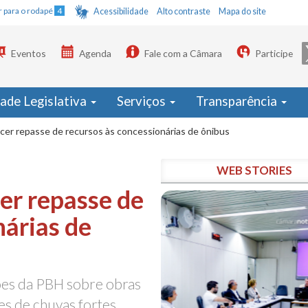
Ir para o rodapé
4
Acessibilidade
Alto contraste
Mapa do site
Eventos
Agenda
Fale com a Câmara
Participe
dade Legislativa
Serviços
Transparência
cer repasse de recursos às concessionárias de ônibus
WEB STORIES
er repasse de
nárias de
es da PBH sobre obras
es de chuvas fortes