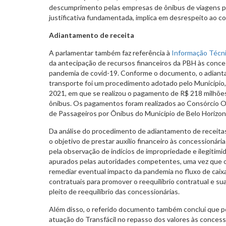
descumprimento pelas empresas de ônibus de viagens 
justificativa fundamentada, implica em desrespeito ao c
Adiantamento de receita
A parlamentar também faz referência à
Informação Técn
da antecipação de recursos financeiros da PBH às conce
pandemia de covid-19. Conforme o documento, o adianta
transporte foi um procedimento adotado pelo Município,
2021, em que se realizou o pagamento de R$ 218 milhõe
ônibus. Os pagamentos foram realizados ao Consórcio O
de Passageiros por Ônibus do Município de Belo Horizont
Da análise do procedimento de adiantamento de receitas
o objetivo de prestar auxílio financeiro às concessionári
pela observação de indícios de impropriedade e ilegiti
apurados pelas autoridades competentes, uma vez que 
remediar eventual impacto da pandemia no fluxo de caixa
contratuais para promover o reequilíbrio contratual e s
pleito de reequilíbrio das concessionárias.
Além disso, o referido documento também conclui que p
atuação do Transfácil no repasso dos valores às concessi