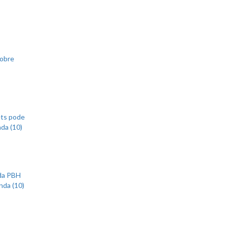
sobre
ets pode
nda (10)
 da PBH
nda (10)