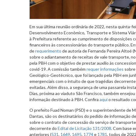
Em sua última reunião ordinária de 2022, nesta quinta-fe
Desenvolvimento Econômico, Transporte e Sistema Viár
à Prefeitura referente ao cumprimento de disposições c
financeiros às concessionárias do transporte público. Ent
de
requerimento
de autoria de Fernanda Pereira Altoé (
sobre o adiantamento de receitas de vale transporte, no 
pela PBH com o objetivo de prestar auxílio às concessio
covid-19. A comissão também
requer informações
sobre 
Geológico-Geotécnico, que foi lançado pela PBH em ju
emergenciais com o intuito de que tragédias decorrente
evitadas. Além disso, a segurança de uma passarela inst
Dias, próxima ao viaduto São Francisco, também ensejou
informação destinado à PBH. Confira
aqui
o resultado co
O prefeito Fuad Noman (PSD) e o superintendente de M
Dantas, são os destinatários do pedido de informação d
sobre o contrato de concessão do serviço de transporte
decorrente do
Edital de Licitação 131/2008
. Com base e
anteriores (
531
,
1649
,
1695
,
1774
e
1781
, todos de 2022