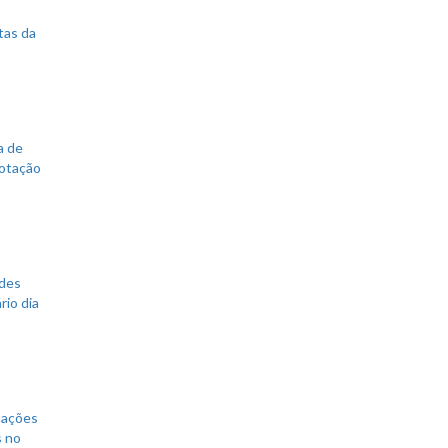
tas da
a de
votação
ades
rio dia
mações
s no