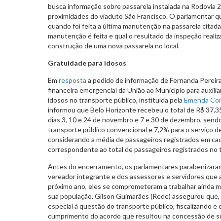
busca informação sobre passarela instalada na Rodovia 
proximidades do viaduto São Francisco. O parlamentar qu
quando foi feita a última manutenção na passarela citada
manutenção é feita e qual o resultado da inspeção realiza
construção de uma nova passarela no local.
Gratuidade para idosos
Em
resposta
a pedido de informação de Fernanda Pereira
financeira emergencial da União ao Município para auxilia
idosos no transporte público, instituída pela
Emenda Con
informou que Belo Horizonte recebeu o total de R$ 37,3
dias 3, 10 e 24 de novembro e 7 e 30 de dezembro, sendo
transporte público convencional e 7,2% para o serviço d
considerando a média de passageiros registrados em cad
correspondente ao total de passageiros registrados no t
Antes do encerramento, os parlamentares parabenizaram
vereador integrante e dos assessores e servidores que 
próximo ano, eles se comprometeram a trabalhar ainda ma
sua população. Gilson Guimarães (Rede) assegurou que,
especial à questão do transporte público, fiscalizando 
cumprimento do acordo que resultou na concessão de sub