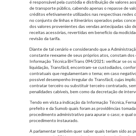
é responsável pela custódia e distribuição de valores 
de transporte público, cabendo apenas o repasse de va
créditos efetivamente utilizados nas respectivas redes d
no conjunto de linhas e itinerários operados pelas conc
dos valores provenientes das vendas antecipadas são d
receitas acessórias, revertidas em benefício da modicid
revisão da tarifa.
Diante de tal cenário e considerando que a Administraçã
constante reexame de seus próprios atos, constam do
Informação Técnica BHTrans 094/2021: verificar se os v
liquidação, Transfácil, encontram-se custodiados, confor
contratuais que regulamentam o tema; em caso negativo,
possível desempenho irregular do Transfácil, cujas impl
contratar terceiro ou substituir terceiro contratado, sem
penalidades cabíveis, bem como da decretação de interv
Tendo em vista a indicação da Informação Técnica, Fern
prefeito e da Sumob quais foram as providências tomadas
procedimento administrativo para apurar o caso; e qual 
procedimento instaurado.
A parlamentar também quer saber quais teriam sido as p