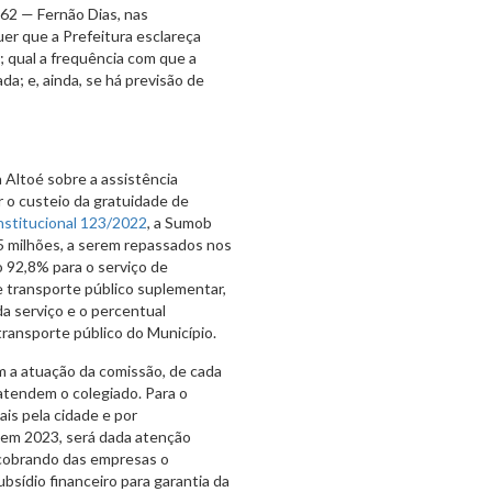
262 — Fernão Dias, nas
er que a Prefeitura esclareça
; qual a frequência com que a
da; e, ainda, se há previsão de
 Altoé sobre a assistência
r o custeio da gratuidade de
stitucional 123/2022
, a Sumob
5 milhões, a serem repassados nos
 92,8% para o serviço de
e transporte público suplementar,
a serviço e o percentual
ransporte público do Município.
 a atuação da comissão, de cada
atendem o colegiado. Para o
is pela cidade e por
 em 2023, será dada atenção
e cobrando das empresas o
sídio financeiro para garantia da