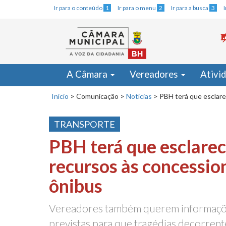
Ir para o conteúdo
1
Ir para o menu
2
Ir para a busca
3
A Câmara
Vereadores
Ativi
Início
>
Comunicação
>
Notícias
>
PBH terá que esclare
TRANSPORTE
PBH terá que esclarec
recursos às concessio
ônibus
Vereadores também querem informaçõ
previstas para que tragédias decorrent