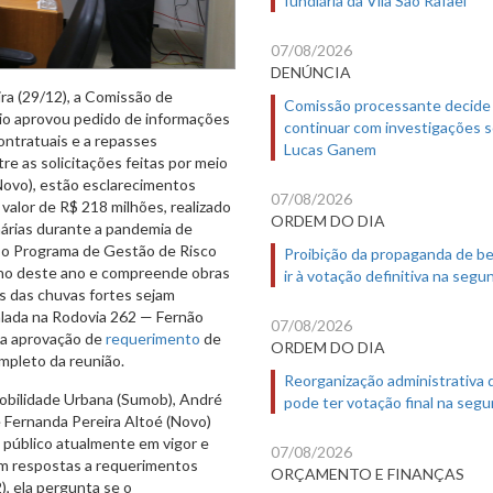
07/08/2026
DENÚNCIA
ira (29/12), a Comissão de
Comissão processante decide
io aprovou pedido de informações
continuar com investigações 
ontratuais e a repasses
Lucas Ganem
re as solicitações feitas por meio
Novo), estão esclarecimentos
07/08/2026
valor de R$ 218 milhões, realizado
ORDEM DO DIA
nárias durante a pandemia de
o Programa de Gestão de Risco
Proibição da propaganda de b
nho deste ano e compreende obras
ir à votação definitiva na segu
s das chuvas fortes sejam
alada na Rodovia 262 — Fernão
07/08/2026
 a aprovação de
requerimento
de
ORDEM DO DIA
mpleto da reunião.
Reorganização administrativa
obilidade Urbana (Sumob), André
pode ter votação final na segu
e Fernanda Pereira Altoé (Novo)
 público atualmente em vigor e
07/08/2026
m respostas a requerimentos
ORÇAMENTO E FINANÇAS
), ela pergunta se o