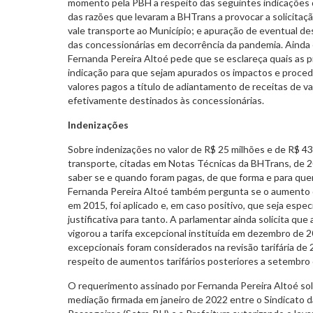
momento pela PBH a respeito das seguintes indicações 
das razões que levaram a BHTrans a provocar a solicitaç
vale transporte ao Município; e apuração de eventual des
das concessionárias em decorrência da pandemia. Ainda 
Fernanda Pereira Altoé pede que se esclareça quais as 
indicação para que sejam apurados os impactos e procedi
valores pagos a título de adiantamento de receitas de v
efetivamente destinados às concessionárias.
Indenizações
Sobre indenizações no valor de R$ 25 milhões e de R$ 43
transporte, citadas em Notas Técnicas da BHTrans, de 2
saber se e quando foram pagas, de que forma e para quem
Fernanda Pereira Altoé também pergunta se o aumento d
em 2015, foi aplicado e, em caso positivo, que seja especif
justificativa para tanto. A parlamentar ainda solicita q
vigorou a tarifa excepcional instituída em dezembro de 
excepcionais foram considerados na revisão tarifária de 
respeito de aumentos tarifários posteriores a setembro
O requerimento assinado por Fernanda Pereira Altoé solic
mediação firmada em janeiro de 2022 entre o Sindicato