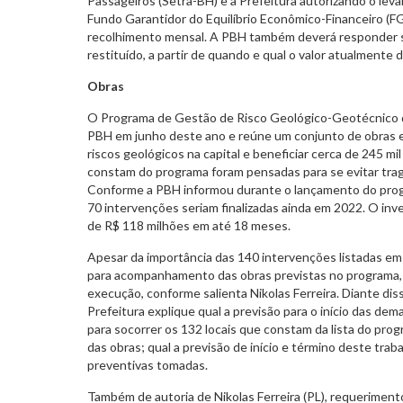
Passageiros (Setra-BH) e a Prefeitura autorizando o le
Fundo Garantidor do Equilíbrio Econômico-Financeiro (F
recolhimento mensal. A PBH também deverá responder se
restituído, a partir de quando e qual o valor atualmente 
Obras
O Programa de Gestão de Risco Geológico-Geotécnico de
PBH em junho deste ano e reúne um conjunto de obras e
riscos geológicos na capital e beneficiar cerca de 245 m
constam do programa foram pensadas para se evitar tra
Conforme a PBH informou durante o lançamento do prog
70 intervenções seriam finalizadas ainda em 2022. O in
de R$ 118 milhões em até 18 meses.
Apesar da importância das 140 intervenções listadas e
para acompanhamento das obras previstas no programa, 
execução, conforme salienta Nikolas Ferreira. Diante dis
Prefeitura explique qual a previsão para o início das dema
para socorrer os 132 locais que constam da lista do prog
das obras; qual a previsão de início e término deste traba
preventivas tomadas.
Também de autoria de Nikolas Ferreira (PL), requerimen