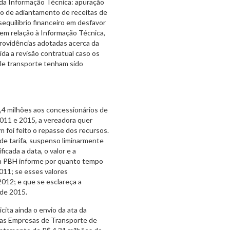
da Informação Técnica: apuração
ão de adiantamento de receitas de
equilíbrio financeiro em desfavor
em relação à Informação Técnica,
providências adotadas acerca da
da a revisão contratual caso os
ale transporte tenham sido
,4 milhões aos concessionários de
011 e 2015, a vereadora quer
 foi feito o repasse dos recursos.
e tarifa, suspenso liminarmente
icada a data, o valor e a
ue a PBH informe por quanto tempo
2011; se esses valores
2012; e que se esclareça a
 de 2015.
ita ainda o envio da ata da
 das Empresas de Transporte de