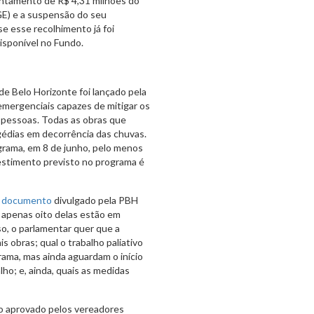
vantamento de R$ 4,31 milhões do
GE) e a suspensão do seu
 esse recolhimento já foi
disponível no Fundo.
 Belo Horizonte foi lançado pela
mergenciais capazes de mitigar os
il pessoas. Todas as obras que
gédias em decorrência das chuvas.
rama, em 8 de junho, pelo menos
vestimento previsto no programa é
m
documento
divulgado pela PBH
apenas oito delas estão em
so, o parlamentar quer que a
is obras; qual o trabalho paliativo
rama, mas ainda aguardam o início
lho; e, ainda, quais as medidas
to aprovado pelos vereadores