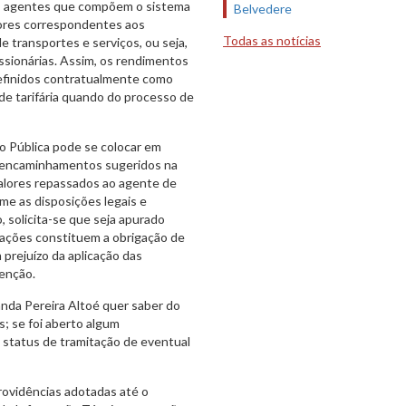
aos agentes que compõem o sistema
Belvedere
lores correspondentes aos
Todas as notícias
e transportes e serviços, ou seja,
essionárias. Assim, os rendimentos
efinidos contratualmente como
ade tarifária quando do processo de
o Pública pode se colocar em
s encaminhamentos sugeridos na
alores repassados ao agente de
me as disposições legais e
 solicita-se que seja apurado
icações constituem a obrigação de
 prejuízo da aplicação das
enção.
anda Pereira Altoé quer saber do
; se foi aberto algum
o status de tramitação de eventual
rovidências adotadas até o