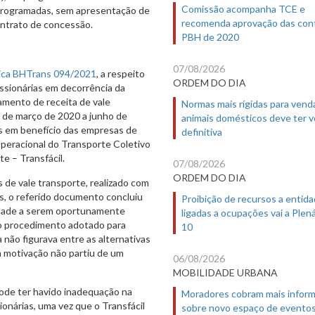
Comissão acompanha TCE e
programadas, sem apresentação de
recomenda aprovação das con
ontrato de concessão.
PBH de 2020
07/08/2026
ica BHTrans 094/2021
, a respeito
ORDEM DO DIA
ssionárias em decorrência da
mento de receita de vale
Normas mais rígidas para vend
 de março de 2020 a junho de
animais domésticos deve ter 
s em benefício das empresas de
definitiva
peracional do Transporte Coletivo
e – Transfácil.
07/08/2026
ORDEM DO DIA
 de vale transporte, realizado com
as, o referido documento concluiu
Proibição de recursos a entid
midade a serem oportunamente
ligadas a ocupações vai a Plená
o procedimento adotado para
10
 não figurava entre as alternativas
ua motivação não partiu de um
06/08/2026
MOBILIDADE URBANA
ode ter havido inadequação na
Moradores cobram mais infor
onárias, uma vez que o Transfácil
sobre novo espaço de evento