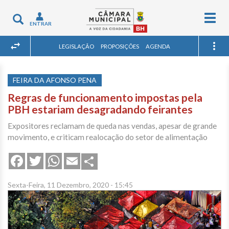
Togg
Toggle
ENTRAR
navig
navigation
LEGISLAÇÃO
PROPOSIÇÕES
AGENDA
FEIRA DA AFONSO PENA
Regras de funcionamento impostas pela
PBH estariam desagradando feirantes
Expositores reclamam de queda nas vendas, apesar de grande
movimento, e criticam realocação do setor de alimentação
Share
Facebook
Twitter
WhatsApp
Email
Sexta-Feira, 11 Dezembro, 2020 - 15:45