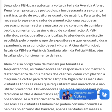
Segundo a PBH, para autorizar a volta da Feira da Avenida Afonso
Pena foram priorizados protocolos, a fim de garantir a segurança
sanitária, tanto de expositores quanto de usuários. Para tanto, foi
necessário segregar o setor de alimentação, uma vez que as
pessoas precisam retirar a máscara para o consumo de comida e
bebida, aumentando, assim, o risco de contaminação. A PBH
salientou, ainda, que alterou a localização atendendo a indicação
escolhida pelo próprio grupo de expositores e que, enquanto durar
a pandemia, essa condição deverá vigorar. A Guarda Municipal,
fiscais da PBH e a Vigilância Sanitária, além da Polícia Militar, vêm
fiscalizando o funcionamento da feira.
Além do uso obrigatório de máscara por feirantes e
frequentadores, os trabalhadores são responsáveis por manter o
distanciamento de dois metros dos clientes, cobrir com plástico a
máquina de cartão para facilitar a limpeza, higienizar as mãos dos
visitantes todas as vezes que requisitarem uma mercadoria e não
utilizar provadores. Os vendedores são, ainda, responsáveis por
direcionar as filas e demarcar os espaços para evitar aglomerações,
observando-se o distanciamento de dois metros entre as
pessoas. Os visitantes também não podem consumir comidas e
bebidas no entorno das barracas, apenas sentados em mesas e