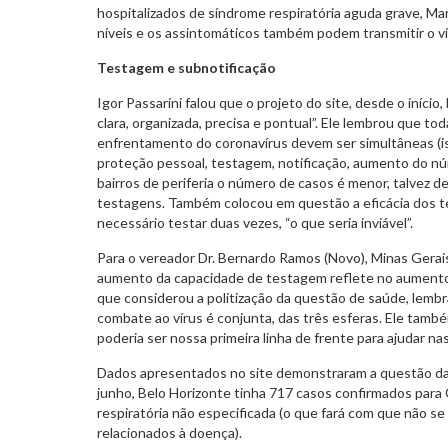
hospitalizados de síndrome respiratória aguda grave, M
níveis e os assintomáticos também podem transmitir o ví
Testagem e subnotificação
Igor Passarini falou que o projeto do site, desde o início
clara, organizada, precisa e pontual”. Ele lembrou que t
enfrentamento do coronavírus devem ser simultâneas (i
proteção pessoal, testagem, notificação, aumento do nú
bairros de periferia o número de casos é menor, talvez
testagens. Também colocou em questão a eficácia dos te
necessário testar duas vezes, “o que seria inviável”.
Para o vereador Dr. Bernardo Ramos (Novo), Minas Gerais
aumento da capacidade de testagem reflete no aumento
que considerou a politização da questão de saúde, lemb
combate ao vírus é conjunta, das três esferas. Ele tamb
poderia ser nossa primeira linha de frente para ajudar nas
Dados apresentados no site demonstraram a questão da 
junho, Belo Horizonte tinha 717 casos confirmados para
respiratória não especificada (o que fará com que não s
relacionados à doença).