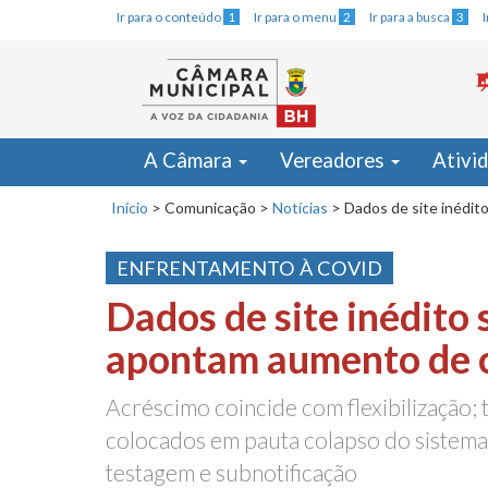
Ir para o conteúdo
1
Ir para o menu
2
Ir para a busca
3
A Câmara
Vereadores
Ativi
Início
>
Comunicação
>
Notícias
>
Dados de site inédit
ENFRENTAMENTO À COVID
Dados de site inédito 
apontam aumento de 
Acréscimo coincide com flexibilização
colocados em pauta colapso do sistema
testagem e subnotificação