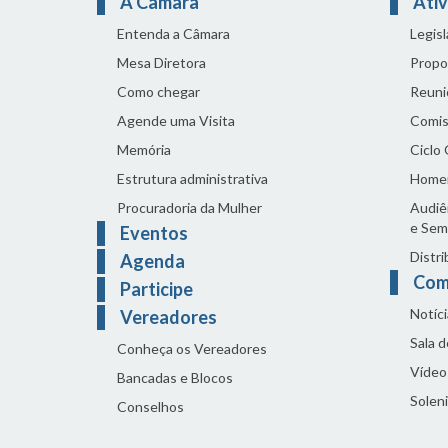
A Câmara
Ativ
Entenda a Câmara
Legis
Mesa Diretora
Propo
Como chegar
Reuni
Agende uma Visita
Comis
Memória
Ciclo
Estrutura administrativa
Home
Procuradoria da Mulher
Audiên
e Sem
Eventos
Distri
Agenda
Com
Participe
Notíci
Vereadores
Sala 
Conheça os Vereadores
Vídeo
Bancadas e Blocos
Solen
Conselhos