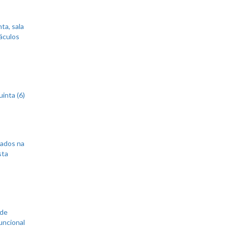
ta, sala
áculos
inta (6)
sados na
sta
 de
uncional