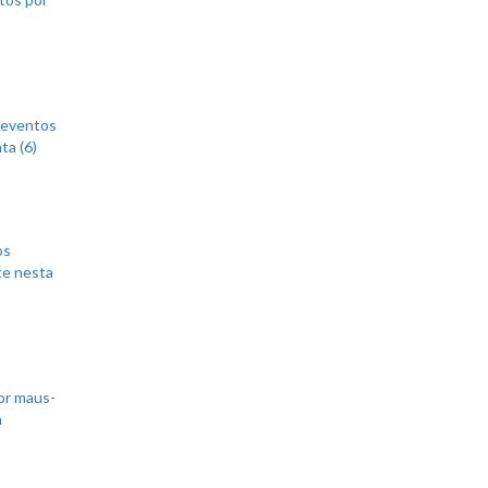
 eventos
ta (6)
os
te nesta
or maus-
m