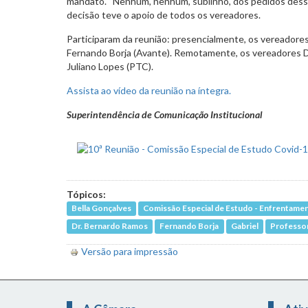
mandato. “Nenhum, nenhum, sublinho, dos pedidos dessa
decisão teve o apoio de todos os vereadores.
Participaram da reunião: presencialmente, os vereadores
Fernando Borja (Avante). Remotamente, os vereadores D
Juliano Lopes (PTC).
Assista ao vídeo da reunião na íntegra.
Superintendência de Comunicação Institucional
Tópicos:
Bella Gonçalves
Comissão Especial de Estudo - Enfrentamen
Dr. Bernardo Ramos
Fernando Borja
Gabriel
Professor
Versão para impressão