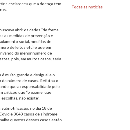
artins esclareceu que a doença tem
Todas as notícias
rus.
, buscava abrir os dados “de forma
odas as medidas de prevenção e
solamento social, medidas de
mero de leitos etc) e que em
 derivando do menor número de
stes, pois, em muitos casos, seria
 é muito grande e desigual e o
 do número de casos. Refutou o
rando que a responsabilidade pelo
ém criticou que “o exame, que
 escolhas, não existe”.
subnotificação: no dia 18 de
 Covid e 3043 casos de síndrome
e saiba quantos desses casos estão