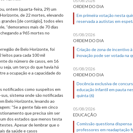
05/08/2026
ORDEM DO DIA
ou, ontem (quarta-feira, 29) um
 Horizonte, de 22 mortes, elevando
Em primeira votação nesta quin
 grandes [de contágio], todos eles
reservada a autistas em espet
ele, “demoramos mais de 70 dias
s chegando a 965 mortes no
05/08/2026
ORDEM DO DIA
rregião de Belo Horizonte, foi
Criação de zona de incentivo à
 leitos para cada 100 mil
inovação pode ser votada na qu
cente do número de casos, em 16
ou seja, um terço do que havia há
05/08/2026
tre a ocupação e a capacidade do
ORDEM DO DIA
Docência exclusiva de concur
os notificados como suspeitos em
educação infantil em pauta ne
-sus, sistema onde são notificadas
quinta (6)
em Belo Horizonte, levando ao
agem: “Se a gente fala em cinco
05/08/2026
estionamento que precisa sim ser
EDUCAÇÃO
 é um dos estados que menos testa
Comissão questiona dispensa
testes. Apesar de lembrar que o
professores em readaptação f
ais da saúde e casos