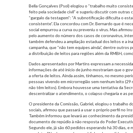
Bella Gonçalves (Psol) elogiou o “trabalho muito consis
feito pela sociedade civil” e sugeriu discutir com outras
“gargalo da testagem”: “A subnotificação dificulta o est
consistente”. Ela concordou com Dr. Bernardo que é nec
social empurrou a curva ou preveniu o vírus. Mas afirmou 
pelo aumento do número dos casos de coronavírus, inte
também defendeu a ampliação estadual dos leitos e a in
campanha, que “não tem equipes ainda”, dentre outros pro
a distribuição de leitos para regiões além da RMBH, com
Dados apresentados por Martins expressam a necessidad
informações de até início de junho mostrariam que o go
a oferta de leitos. Ainda assim, tínhamos, no mesmo perí
pessoas vivendo em microrregião sem nenhum leito (29 
não têm leitos). Embora houvesse uma tentativa da Secr
descentralizar o atendimento, o colapso chegaria e as pe
O presidente da Comissão, Gabriel, elogiou o trabalho 
sociais, afirmou que passará a usar o próprio perfil no I
Também informou que levará ao conhecimento da presid
documento de repúdio à não resposta do Poder Executiv
Segundo ele, já são 60 pedidos esperando há 30 dias, e m