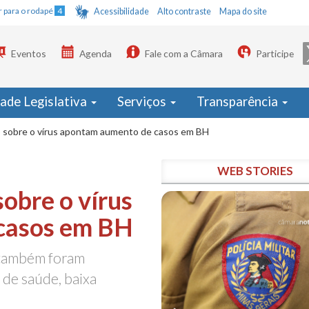
Ir para o rodapé
4
Acessibilidade
Alto contraste
Mapa do site
Eventos
Agenda
Fale com a Câmara
Participe
dade Legislativa
Serviços
Transparência
o sobre o vírus apontam aumento de casos em BH
WEB STORIES
sobre o vírus
casos em BH
; também foram
 de saúde, baixa