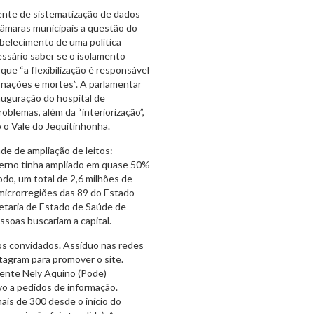
tente de sistematização de dados
 câmaras municipais a questão do
abelecimento de uma política
essário saber se o isolamento
que “a flexibilização é responsável
rnações e mortes”. A parlamentar
auguração do hospital de
blemas, além da “interiorização”,
o o Vale do Jequitinhonha.
e de ampliação de leitos:
verno tinha ampliado em quase 50%
odo, um total de 2,6 milhões de
microrregiões das 89 do Estado
etaria de Estado de Saúde de
ssoas buscariam a capital.
dos convidados. Assíduo nas redes
nstagram para promover o site.
ente Nely Aquino (Pode)
o a pedidos de informação.
ais de 300 desde o início do