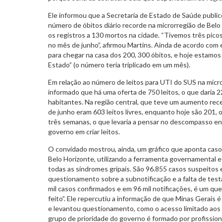
Ele informou que a Secretaria de Estado de Saúde public
número de óbitos diário recorde na microrregião de Belo
os registros a 130 mortos na cidade. “Tivemos três picos
no mês de junho”, afirmou Martins. Ainda de acordo com 
para chegar na casa dos 200, 300 óbitos, e hoje estamo
Estado” (o número teria triplicado em um mês).
Em relação ao número de leitos para UTI do SUS na micro
informado que há uma oferta de 750 leitos, o que daria 22
habitantes. Na região central, que teve um aumento re
de junho eram 603 leitos livres, enquanto hoje são 201, 
três semanas, o que levaria a pensar no descompasso en
governo em criar leitos.
O convidado mostrou, ainda, um gráfico que aponta cas
Belo Horizonte, utilizando a ferramenta governamental e
todas as síndromes gripais. São 96.855 casos suspeitos 
questionamento sobre a subnotificação e a falta de test
mil casos confirmados e em 96 mil notificações, é um qu
feito”. Ele repercutiu a informação de que Minas Gerais
e levantou questionamento, como o acesso limitado aos 
grupo de prioridade do governo é formado por profission