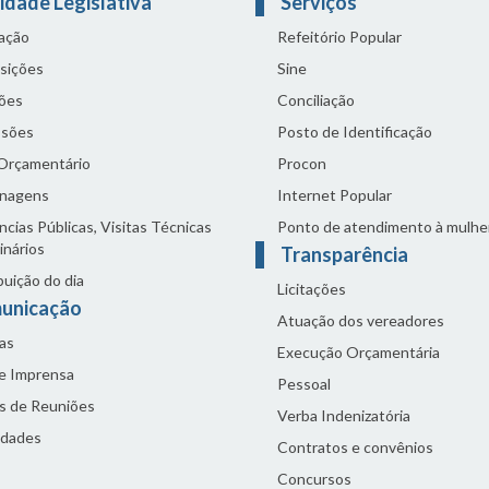
idade Legislativa
Serviços
lação
Refeitório Popular
sições
Sine
ões
Conciliação
sões
Posto de Identificação
 Orçamentário
Procon
nagens
Internet Popular
cias Públicas, Visitas Técnicas
Ponto de atendimento à mulhe
inários
Transparência
buição do dia
Licitações
unicação
Atuação dos vereadores
as
Execução Orçamentária
de Imprensa
Pessoal
s de Reuniões
Verba Indenizatória
idades
Contratos e convênios
Concursos