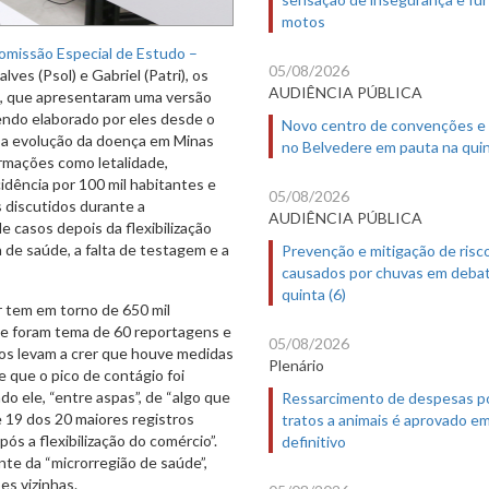
motos
omissão Especial de Estudo –
05/08/2026
alves (Psol) e Gabriel (Patri), os
AUDIÊNCIA PÚBLICA
i, que apresentaram uma versão
endo elaborado por eles desde o
Novo centro de convenções e
e a evolução da doença em Minas
no Belvedere em pauta na quin
ormações como letalidade,
idência por 100 mil habitantes e
05/08/2026
 discutidos durante a
AUDIÊNCIA PÚBLICA
casos depois da flexibilização
 de saúde, a falta de testagem e a
Prevenção e mitigação de risc
causados por chuvas em deba
quinta (6)
r tem em torno de 650 mil
ue foram tema de 60 reportagens e
05/08/2026
os levam a crer que houve medidas
Plenário
 que o pico de contágio foi
o ele, “entre aspas”, de “algo que
Ressarcimento de despesas p
 19 dos 20 maiores registros
tratos a animais é aprovado e
s a flexibilização do comércio”.
definitivo
te da “microrregião de saúde”,
es vizinhas.