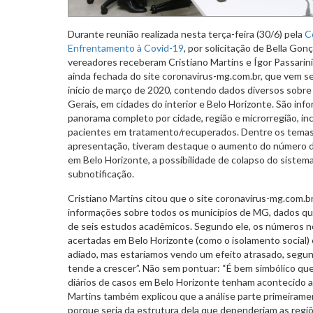
Durante reunião realizada nesta terça-feira (30/6) pela
C
Enfrentamento à Covid-19
, por solicitação de Bella Gonç
vereadores receberam Cristiano Martins e Ígor Passarin
ainda fechada do site coronavirus-mg.com.br, que vem s
início de março de 2020, contendo dados diversos sobr
Gerais, em cidades do interior e Belo Horizonte. São inf
panorama completo por cidade, região e microrregião, inc
pacientes em tratamento/recuperados. Dentre os temas
apresentação, tiveram destaque o aumento do número de 
em Belo Horizonte, a possibilidade de colapso do sistema
subnotificação.
Cristiano Martins citou que o site coronavirus-mg.com.b
informações sobre todos os municípios de MG, dados q
de seis estudos acadêmicos. Segundo ele, os números n
acertadas em Belo Horizonte (como o isolamento social) e
adiado, mas estaríamos vendo um efeito atrasado, segund
tende a crescer”. Não sem pontuar: “É bem simbólico que
diários de casos em Belo Horizonte tenham acontecido apó
Martins também explicou que a análise parte primeiramen
porque seria da estrutura dela que dependeriam as regiõ