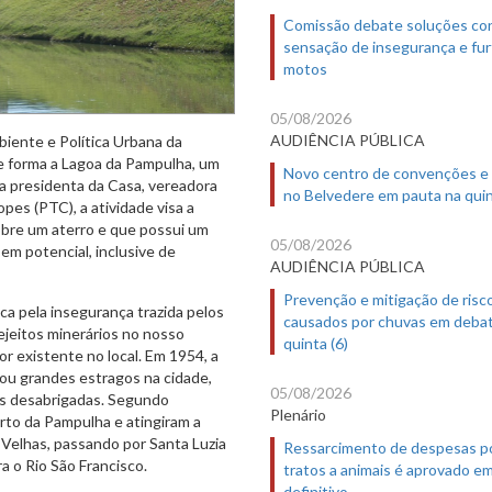
Comissão debate soluções co
sensação de insegurança e fur
motos
05/08/2026
AUDIÊNCIA PÚBLICA
biente e Política Urbana da
ue forma a Lagoa da Pampulha, um
Novo centro de convenções e
ela presidenta da Casa, vereadora
no Belvedere em pauta na quin
pes (PTC), a atividade visa a
sobre um aterro e que possui um
05/08/2026
 em potencial, inclusive de
AUDIÊNCIA PÚBLICA
Prevenção e mitigação de risc
ca pela insegurança trazida pelos
causados por chuvas em deba
jeitos minerários no nosso
quinta (6)
r existente no local. Em 1954, a
ou grandes estragos na cidade,
05/08/2026
as desabrigadas. Segundo
Plenário
rto da Pampulha e atingiram a
 Velhas, passando por Santa Luzia
Ressarcimento de despesas p
a o Rio São Francisco.
tratos a animais é aprovado e
definitivo