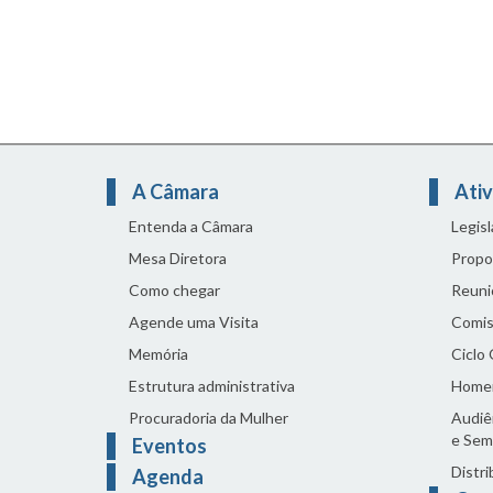
A Câmara
Ativ
Entenda a Câmara
Legis
Mesa Diretora
Propo
Como chegar
Reuni
Agende uma Visita
Comis
Memória
Ciclo
Estrutura administrativa
Home
Procuradoria da Mulher
Audiên
e Sem
Eventos
Distri
Agenda