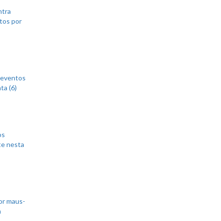
ntra
tos por
 eventos
ta (6)
os
te nesta
or maus-
m