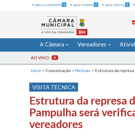
Ir para o conteúdo
1
Ir para o menu
2
Ir para a busca
3
A Câmara
Vereadores
Ativi
AO VIVO
Início
>
Comunicação
>
Notícias
>
Estrutura da represa
VISITA TÉCNICA
Estrutura da represa 
Pampulha será verific
vereadores