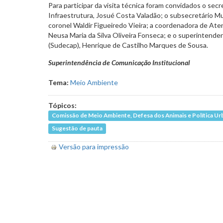
Para participar da visita técnica foram convidados o sec
Infraestrutura, Josué Costa Valadão; o subsecretário Mu
coronel Waldir Figueiredo Vieira; a coordenadora de At
Neusa Maria da Silva Oliveira Fonseca; e o superintend
(Sudecap), Henrique de Castilho Marques de Sousa.
Superintendência de Comunicação Institucional
Tema:
Meio Ambiente
Tópicos:
Comissão de Meio Ambiente, Defesa dos Animais e Política Ur
Sugestão de pauta
Versão para impressão