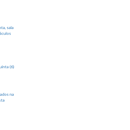
ta, sala
áculos
inta (6)
sados na
sta