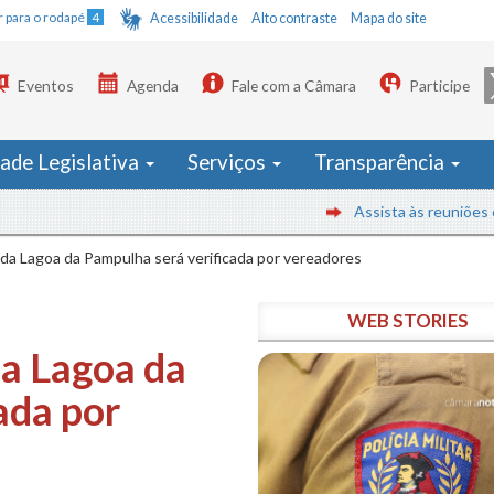
Ir para o rodapé
4
Acessibilidade
Alto contraste
Mapa do site
Eventos
Agenda
Fale com a Câmara
Participe
dade Legislativa
Serviços
Transparência
Assista às reuniões em tem
 da Lagoa da Pampulha será verificada por vereadores
WEB STORIES
da Lagoa da
ada por