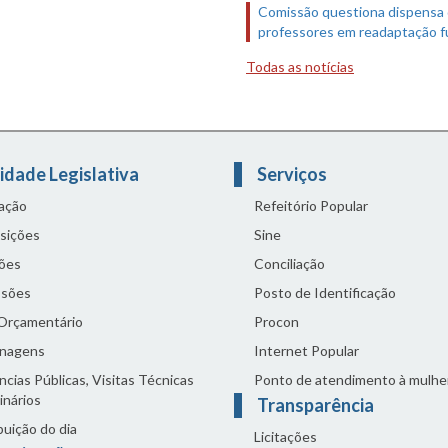
Comissão questiona dispensa
professores em readaptação f
Todas as notícias
idade Legislativa
Serviços
lação
Refeitório Popular
sições
Sine
ões
Conciliação
sões
Posto de Identificação
 Orçamentário
Procon
nagens
Internet Popular
cias Públicas, Visitas Técnicas
Ponto de atendimento à mulhe
inários
Transparência
buição do dia
Licitações