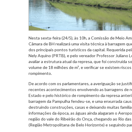
Nesta sexta-feira (24/5), às 10h, a Comissão de Meio Am
Câmara de BH realizará uma visita técnica à barragem q
dos principais pontos turísticos da capital. Requerida p
Nely Aquino (PRTB), e pelo vereador Professor Juliano Lo
avaliar a estrutura atual da represa, que foi construída 
volume de 18 milhões de m³, e verificar se existem riscos
rompimento.
De acordo com os parlamentares, a averiguação se justifi
recentes acontecimentos envolvendo as barragens de re
Estado e pelo histórico de rompimento da represa anterio
barragem da Pampulha fendeu-se, e uma enxurrada caus
destruindo construções, casas e deixando muitas famíli
informações da época, as águas ainda alagaram o Aeropo
região do vale do Ribeirão do Onça, chegando ao Rio das
(Região Metropolitana de Belo Horizonte) e seguindo par