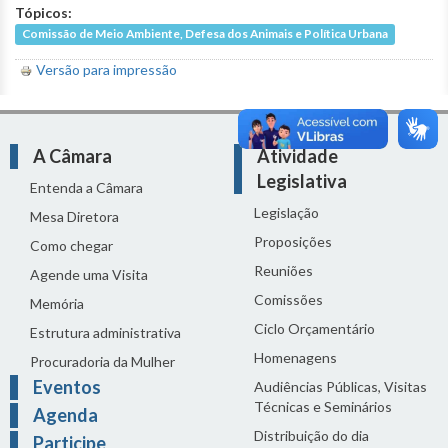
Tópicos:
Comissão de Meio Ambiente, Defesa dos Animais e Política Urbana
Versão para impressão
A Câmara
Atividade
Legislativa
Entenda a Câmara
Legislação
Mesa Diretora
Proposições
Como chegar
Reuniões
Agende uma Visita
Comissões
Memória
Ciclo Orçamentário
Estrutura administrativa
Homenagens
Procuradoria da Mulher
Eventos
Audiências Públicas, Visitas
Técnicas e Seminários
Agenda
Distribuição do dia
Participe