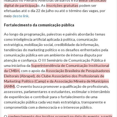
realizado no Plenário Aminthas de Barros e irá
emitir certificado
digital de participaçã
o. As
inscrições gratuitas
podem ser
efetuadas até o dia 22 de julho ou até o término das vagas, por
meio
deste link
.
Fortalecimento da comunicação pública
Ao longo da programação, palestras e painéis abordarão temas
como inteligência artificial aplicada à política, comunicação
estratégica, mobilização social, credibilidade da informação,
tendências do marketing político e os desafios enfrentados pela
comunicação pública em um ambiente de intensa disputa por
atenção e confiança. O III Seminário de Comunicação Pública é
uma iniciativa da
Superintendência de Comunicação Institucional
da CMBH,
com o apoio da
Associação Brasileira de Pesquisadores
Eleitorais (Abrapel), do Clube Associativo dos Profissionais de
Marketing Político (Camp) e da Associação Mineira de Municípios
(AMM)
. O evento busca promover a qualificação de profissionais,
assessores, parlamentares e estudantes, estimular o intercâmbio
de experiências e contribuir para o fortalecimento de uma
comunicação pública cada vez mais estratégica, transparente e
comprometida com a democracia e o interesse público.
O
credenciamento dos incritos ocorrerá na data do evento, a partir