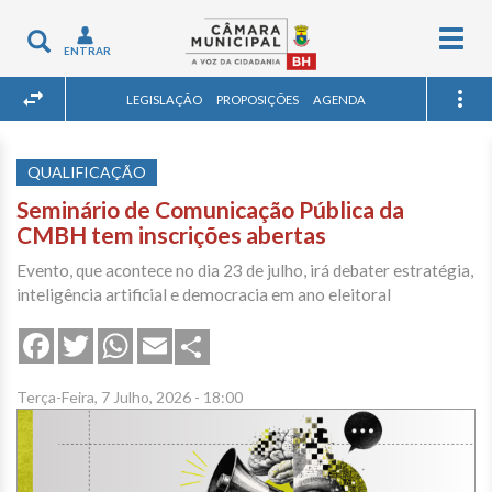
Togg
Toggle
ENTRAR
navig
navigation
LEGISLAÇÃO
PROPOSIÇÕES
AGENDA
QUALIFICAÇÃO
Seminário de Comunicação Pública da
CMBH tem inscrições abertas
Evento, que acontece no dia 23 de julho, irá debater estratégia,
inteligência artificial e democracia em ano eleitoral
Share
Facebook
Twitter
WhatsApp
Email
Terça-Feira, 7 Julho, 2026 - 18:00