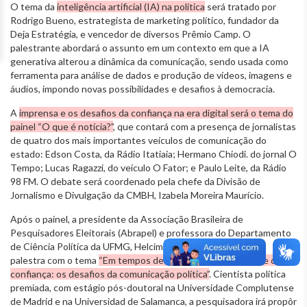
O tema da
inteligência artificial (IA) na política
será tratado por
Rodrigo Bueno, estrategista de marketing político, fundador da
Deja Estratégia, e vencedor de diversos Prêmio Camp. O
palestrante abordará o assunto em um contexto em que a IA
generativa alterou a dinâmica da comunicação, sendo usada como
ferramenta para análise de dados e produção de vídeos, imagens e
áudios, impondo novas possibilidades e desafios à democracia.
A
imprensa e os desafios da confiança na era digital será o tema do
painel “O que é notícia?”
, que contará com a presença de jornalistas
de quatro dos mais importantes veículos de comunicação do
estado: Edson Costa, da Rádio Itatiaia; Hermano Chiodi. do jornal O
Tempo; Lucas Ragazzi, do veículo O Fator; e Paulo Leite, da Rádio
98 FM. O debate será coordenado pela chefe da Divisão de
Jornalismo e Divulgação da CMBH, Izabela Moreira Maurício.
Após o painel, a presidente da Associação Brasileira de
Pesquisadores Eleitorais (Abrapel) e professora do Departamento
de Ciência Política da UFMG, Helcimara Telles, apresentará
palestra com o tema
“Em tempos de redes, fake news e crise de
confiança: os desafios da comunicação política”
. Cientista política
premiada, com estágio pós-doutoral na Universidade Complutense
de Madrid e na Universidad de Salamanca, a pesquisadora irá propôr