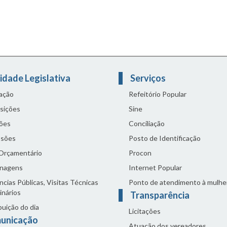
idade Legislativa
Serviços
lação
Refeitório Popular
sições
Sine
ões
Conciliação
sões
Posto de Identificação
 Orçamentário
Procon
nagens
Internet Popular
cias Públicas, Visitas Técnicas
Ponto de atendimento à mulhe
inários
Transparência
buição do dia
Licitações
unicação
Atuação dos vereadores