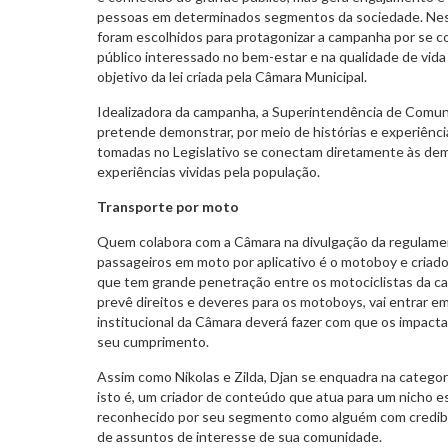
pessoas em determinados segmentos da sociedade. Nesta
foram escolhidos para protagonizar a campanha por se 
público interessado no bem-estar e na qualidade de vida
objetivo da lei criada pela Câmara Municipal.
Idealizadora da campanha, a Superintendência de Comun
pretende demonstrar, por meio de histórias e experiênc
tomadas no Legislativo se conectam diretamente às dema
experiências vividas pela população.
Transporte por moto
Quem colabora com a Câmara na divulgação da regulame
passageiros em moto por aplicativo é o motoboy e criado
que tem grande penetração entre os motociclistas da cap
prevê direitos e deveres para os motoboys, vai entrar e
institucional da Câmara deverá fazer com que os impact
seu cumprimento.
Assim como Nikolas e Zilda, Djan se enquadra na categori
isto é, um criador de conteúdo que atua para um nicho e
reconhecido por seu segmento como alguém com credibili
de assuntos de interesse de sua comunidade.