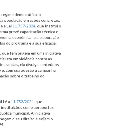
 regime democrático, o
da população em ações concretas,
é a Lei
11.737/2024
, que Institui o
orma prevê capacitação técnica e
tonomia econômica; e a elaboração
os do programa e a sua eficácia.
 que tem origem em uma iniciativa
ialista em violência contra as
des sociais, ela divulga conteúdos
o e, com sua adesão à campanha,
mação sobre o trabalho do
BH é a
11.752/2024
, que
s instituições como aeroportos,
blica municipal. A iniciativa
heçam o seu direito e exijam o
24.