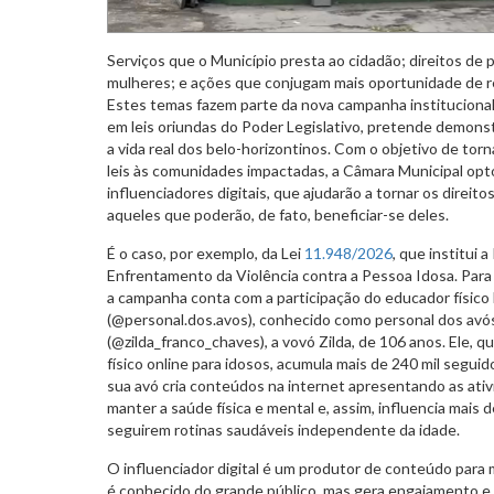
Serviços que o Município presta ao cidadão; direitos de 
mulheres; e ações que conjugam mais oportunidade de re
Estes temas fazem parte da nova campanha institucional
em leis oriundas do Poder Legislativo, pretende demon
a vida real dos belo-horizontinos. Com o objetivo de torn
leis às comunidades impactadas, a Câmara Municipal opto
influenciadores digitais, que ajudarão a tornar os direit
aqueles que poderão, de fato, beneficiar-se deles.
É o caso, por exemplo, da Lei
11.948/2026
, que institui a
Enfrentamento da Violência contra a Pessoa Idosa. Para d
a campanha conta com a participação do educador físico
(@personal.dos.avos), conhecido como personal dos avós
(@zilda_franco_chaves), a vovó Zilda, de 106 anos. Ele, 
físico online para idosos, acumula mais de 240 mil seguid
sua avó cria conteúdos na internet apresentando as ati
manter a saúde física e mental e, assim, influencia mais
seguirem rotinas saudáveis independente da idade.
O influenciador digital é um produtor de conteúdo para m
é conhecido do grande público, mas gera engajamento e 