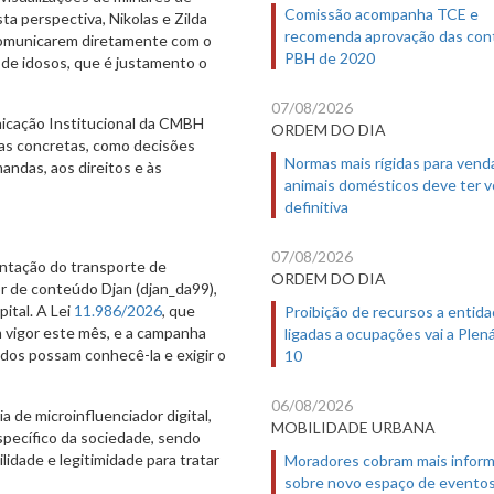
Comissão acompanha TCE e
 perspectiva, Nikolas e Zilda
recomenda aprovação das con
comunicarem diretamente com o
PBH de 2020
 de idosos, que é justamento o
07/08/2026
icação Institucional da CMBH
ORDEM DO DIA
ias concretas, como decisões
Normas mais rígidas para vend
ndas, aos direitos e às
animais domésticos deve ter 
definitiva
07/08/2026
ntação do transporte de
ORDEM DO DIA
r de conteúdo Djan (djan_da99),
ital. A Lei
11.986/2026
, que
Proibição de recursos a entid
m vigor este mês, e a campanha
ligadas a ocupações vai a Plená
ados possam conhecê-la e exigir o
10
06/08/2026
a de microinfluenciador digital,
MOBILIDADE URBANA
specífico da sociedade, sendo
dade e legitimidade para tratar
Moradores cobram mais infor
sobre novo espaço de evento