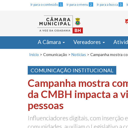
Ir para o conteúdo
1
Ir para o menu
2
Ir para a busca
3
A Câmara
Vereadores
Ativi
Início
>
Comunicação
>
Notícias
>
Campanha mostra com
COMUNICAÇÃO INSTITUCIONAL
Campanha mostra com
da CMBH impacta a vi
pessoas
Influenciadores digitais, com inserção 
comunidades, auxiliam o Legislativo a c