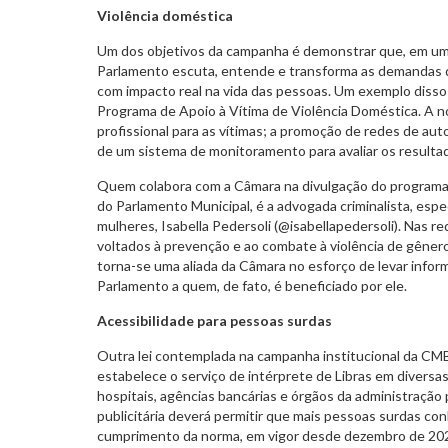
Violência doméstica
Um dos objetivos da campanha é demonstrar que, em um
Parlamento escuta, entende e transforma as demandas 
com impacto real na vida das pessoas. Um exemplo disso 
Programa de Apoio à Vítima de Violência Doméstica. A n
profissional para as vítimas; a promoção de redes de au
de um sistema de monitoramento para avaliar os resultad
Quem colabora com a Câmara na divulgação do programa,
do Parlamento Municipal, é a advogada criminalista, espec
mulheres, Isabella Pedersoli (@isabellapedersoli). Nas re
voltados à prevenção e ao combate à violência de gêner
torna-se uma aliada da Câmara no esforço de levar infor
Parlamento a quem, de fato, é beneficiado por ele.
Acessibilidade para pessoas surdas
Outra lei contemplada na campanha institucional da CM
estabelece o serviço de intérprete de Libras em diversa
hospitais, agências bancárias e órgãos da administração pú
publicitária deverá permitir que mais pessoas surdas con
cumprimento da norma, em vigor desde dezembro de 20