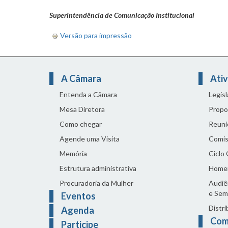
Superintendência de Comunicação Institucional
Versão para impressão
A Câmara
Ativ
Entenda a Câmara
Legis
Mesa Diretora
Propo
Como chegar
Reuni
Agende uma Visita
Comis
Memória
Ciclo
Estrutura administrativa
Home
Procuradoria da Mulher
Audiên
e Sem
Eventos
Distri
Agenda
Com
Participe