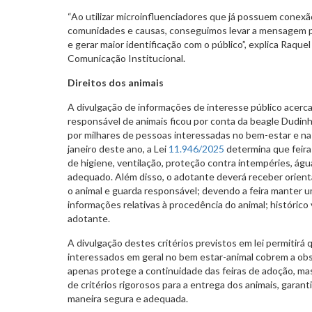
“Ao utilizar microinfluenciadores que já possuem conex
comunidades e causas, conseguimos levar a mensagem pa
e gerar maior identificação com o público”, explica Raqu
Comunicação Institucional.
Direitos dos animais
A divulgação de informações de interesse público acerca
responsável de animais ficou por conta da beagle Dudinh
por milhares de pessoas interessadas no bem-estar e na
janeiro deste ano, a Lei
11.946/2025
determina que feir
de higiene, ventilação, proteção contra intempéries, á
adequado. Além disso, o adotante deverá receber orien
o animal e guarda responsável; devendo a feira manter 
informações relativas à procedência do animal; histórico 
adotante.
A divulgação destes critérios previstos em lei permitirá
interessados em geral no bem estar-animal cobrem a ob
apenas protege a continuidade das feiras de adoção, m
de critérios rigorosos para a entrega dos animais, garan
maneira segura e adequada.