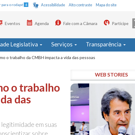
Ir para o rodapé
4
Acessibilidade
Alto contraste
Mapa do site
Eventos
Agenda
Fale com a Câmara
Participe
dade Legislativa
Serviços
Transparência
o o trabalho da CMBH impacta a vida das pessoas
WEB STORIES
o o trabalho
da das
e legitimidade em suas
onscientizar sobre