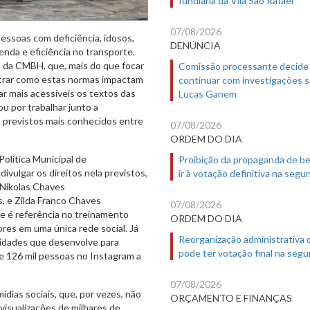
07/08/2026
pessoas com deficiência, idosos,
DENÚNCIA
nda e eficiência no transporte.
 da CMBH, que, mais do que focar
Comissão processante decide
strar como estas normas impactam
continuar com investigações 
ar mais acessíveis os textos das
Lucas Ganem
u por trabalhar junto a
os previstos mais conhecidos entre
07/08/2026
ORDEM DO DIA
 Política Municipal de
Proibição da propaganda de b
ivulgar os direitos nela previstos,
ir à votação definitiva na segu
 Nikolas Chaves
, e Zilda Franco Chaves
07/08/2026
que é referência no treinamento
ORDEM DO DIA
ores em uma única rede social. Já
Reorganização administrativa
vidades que desenvolve para
pode ter votação final na segu
 de 126 mil pessoas no Instagram a
07/08/2026
ídias sociais, que, por vezes, não
ORÇAMENTO E FINANÇAS
visualizações de milhares de