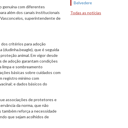
Belvedere
ão genuína com diferentes
ra além dos canais institucionais
Todas as notícias
el Vasconcelos, superintendente de
 dos critérios para adoção
a (dudinha.beagle), que é seguida
 proteção animal. Em vigor desde
as de adoção garantam condições
gua limpa e sombreamento
tações básicas sobre cuidados com
um registro mínimo com
vacinal; e dados básicos do
 que associações de protetores e
servância da norma, que não
as também reforça a necessidade
tindo que sejam acolhidos de