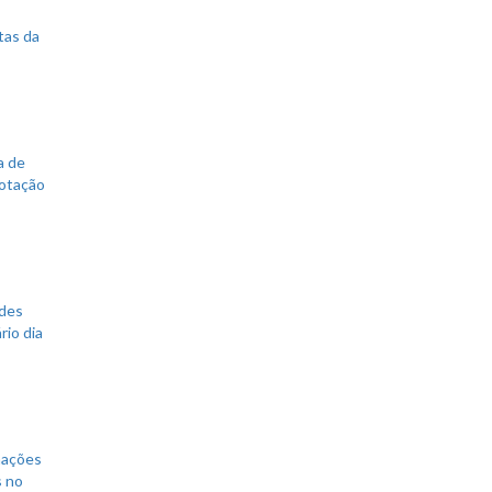
tas da
a de
votação
ades
rio dia
mações
s no