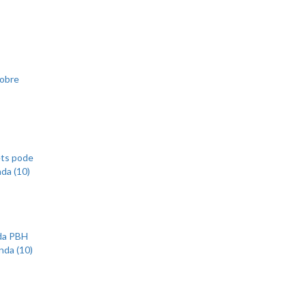
sobre
ets pode
nda (10)
 da PBH
nda (10)