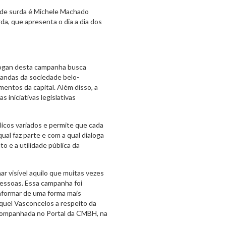
dade surda é Michele Machado
a, que apresenta o dia a dia dos
slogan desta campanha busca
andas da sociedade belo-
mentos da capital. Além disso, a
 iniciativas legislativas
licos variados e permite que cada
qual faz parte e com a qual dialoga
 e a utilidade pública da
r visível aquilo que muitas vezes
 pessoas. Essa campanha foi
informar de uma forma mais
Raquel Vasconcelos a respeito da
acompanhada no Portal da CMBH, na