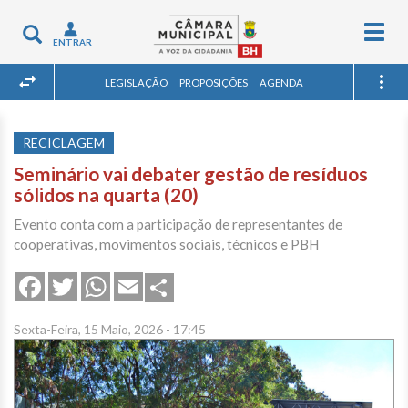
Togg
Toggle
ENTRAR
navig
navigation
LEGISLAÇÃO
PROPOSIÇÕES
AGENDA
RECICLAGEM
Seminário vai debater gestão de resíduos
sólidos na quarta (20)
Evento conta com a participação de representantes de
cooperativas, movimentos sociais, técnicos e PBH
Share
Facebook
Twitter
WhatsApp
Email
Sexta-Feira, 15 Maio, 2026 - 17:45