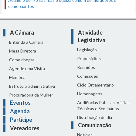
Acúmulo de lixo nas ruas é queixa comum de moradores e
comerciantes
A Câmara
Atividade
Legislativa
Entenda a Câmara
Legislação
Mesa Diretora
Proposições
Como chegar
Reuniões
Agende uma Visita
Comissões
Memória
Ciclo Orçamentário
Estrutura administrativa
Homenagens
Procuradoria da Mulher
Eventos
Audiências Públicas, Visitas
Técnicas e Seminários
Agenda
Distribuição do dia
Participe
Comunicação
Vereadores
Notícias