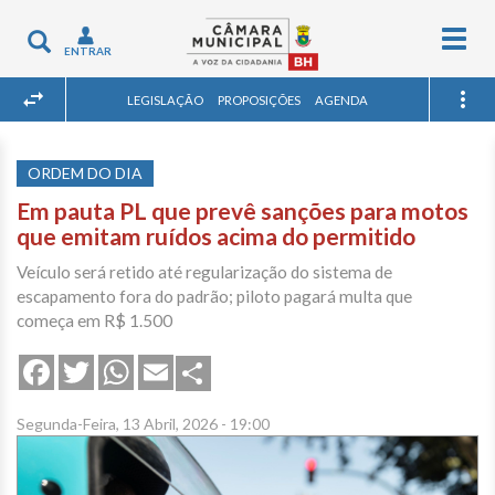
Togg
Toggle
ENTRAR
navig
navigation
LEGISLAÇÃO
PROPOSIÇÕES
AGENDA
ORDEM DO DIA
Em pauta PL que prevê sanções para motos
que emitam ruídos acima do permitido
Veículo será retido até regularização do sistema de
escapamento fora do padrão; piloto pagará multa que
começa em R$ 1.500
Share
Facebook
Twitter
WhatsApp
Email
Segunda-Feira, 13 Abril, 2026 - 19:00