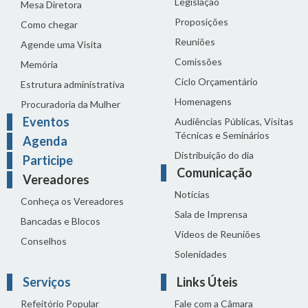
Legislação
Mesa Diretora
Proposições
Como chegar
Reuniões
Agende uma Visita
Comissões
Memória
Ciclo Orçamentário
Estrutura administrativa
Homenagens
Procuradoria da Mulher
Eventos
Audiências Públicas, Visitas
Técnicas e Seminários
Agenda
Distribuição do dia
Participe
Comunicação
Vereadores
Notícias
Conheça os Vereadores
Sala de Imprensa
Bancadas e Blocos
Vídeos de Reuniões
Conselhos
Solenidades
Serviços
Links Úteis
Refeitório Popular
Fale com a Câmara