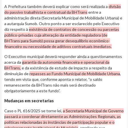
A Prefeitura também deverá explicar como será realizada a
divisão
do passivo trabalhista e contratual da BHTrans
entre a
administração direta (Secretaria Municipal de Mobilidade Urbana) e
a autarquia Sumob. Outro ponto a ser esclarecido pelo Executivo
diz respeito à
existência de contratos de concessão ou parcerias
público-privadas cuja alteração da entidade reguladora (de
BHTrans para Sumob) possa gerar desequilíbrio econômico-
financeiro ou necessidade de aditivos contratuais imediatos.
O Executivo municipal deverá responder ainda a questionamentos
acerca da
garantia da autonomia financeira e operacional da
BHTrans,
e da existência de estudo de impacto a respeito da
diminuição de
repasses ao Fundo Municipal de Mobilidade Urbana
,
tendo em vista que, conforme aponta o relator, “o saldo
remanescente da BHTrans não mais será destinado
obrigatoriamente a este fundo”.
Mudanças em secretarias
Caso o PL 616/2025 se torne lei,
a Secretaria Municipal de Governo
passará a coordenar diretamente as Administrações Regionais, as
políticas relacionadas às instâncias de participação popular e o
relacionamento institucional do Município
, ampliando sua