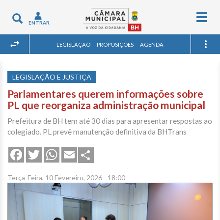
Togg
Toggle
ENTRAR
navig
navigation
LEGISLAÇÃO
PROPOSIÇÕES
AGENDA
LEGISLAÇÃO E JUSTIÇA
Parlamentares querem informações sobre
PL que reorganiza administração municipal
Prefeitura de BH tem até 30 dias para apresentar respostas ao
colegiado. PL prevê manutenção definitiva da BHTrans
Share
Facebook
Twitter
WhatsApp
Email
Terça-Feira, 10 Fevereiro, 2026 - 18:00