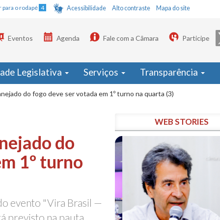
Ir para o rodapé
4
Acessibilidade
Alto contraste
Mapa do site
Eventos
Agenda
Fale com a Câmara
Participe
dade Legislativa
Serviços
Transparência
anejado do fogo deve ser votada em 1º turno na quarta (3)
WEB STORIES
anejado do
em 1º turno
o evento "Vira Brasil —
á previsto na pauta