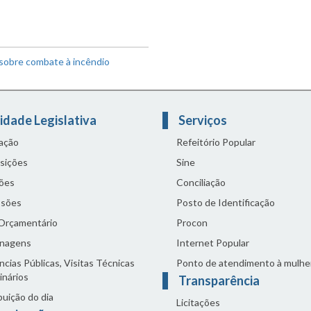
 sobre combate à incêndio
idade Legislativa
Serviços
lação
Refeitório Popular
sições
Sine
ões
Conciliação
sões
Posto de Identificação
 Orçamentário
Procon
nagens
Internet Popular
cias Públicas, Visitas Técnicas
Ponto de atendimento à mulhe
inários
Transparência
buição do dia
Licitações