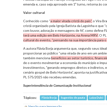
emenda e, caso seja aprovado em 1º turno, retorna às co
Valor cultural
Conhecido como “
a maior virada cristã do país”,
o Vira Br
cristã organizado pela Igreja Batista da Lagoinha e que
com louvor, adoração e mensagens de fé”, como define Fl
terá uma edição em Belo Horizonte, na Arena MRV.
O PL
cultural do evento, “pensando na sua importância para o 
A autora Flávia Borja argumenta que, segundo seus ideal
proporcionar ao público “uma virada de ano em um ambient
também menciona
benefícios ao setor turístico, financei
de o evento movimentar a economia do município e imp
investimentos, "gerando empregos diretos e indiretos, 
cenário gospel de Belo Horizonte”, aponta na justificati
PL 575/2025 não recebeu emendas.
Superintendência de Comunicação Institucional
Tópicos:
Flávia Borja
Sugestão de pauta
Luiza Dulci
Versão para impressão