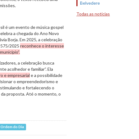
Belvedere
missões.
Todas as notícias
asil é um evento de música gospel
 “celebra a chegada do Ano Novo
ávia Borja. Em 2025, a celebração
 575/2025
reconhece o interesse
município”.
izadores, a celebração busca
e acolhedor e familiar”. Ela
ro e empresarial
e a possibilidade
ulsionar o empreendedorismo e
estimulando e fortalecendo o
va da proposta. Até o momento, o
Ordem do Dia