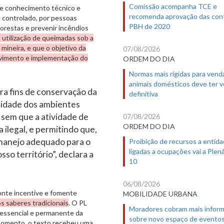
Comissão acompanha TCE e
é de conhecimento técnico e
recomenda aprovação das con
 controlado, por pessoas
PBH de 2020
lorestas e prevenir incêndios
a utilização de queimadas sob a
mineira, e que o objetivo da
07/08/2026
olvimento e implementação do
ORDEM DO DIA
Normas mais rígidas para vend
animais domésticos deve ter 
ara fins de conservação da
definitiva
lidade dos ambientes
 sem que a atividade de
07/08/2026
ORDEM DO DIA
ilegal, e permitindo que,
 manejo adequado para o
Proibição de recursos a entid
ligadas a ocupações vai a Plená
so território”, declara a
10
06/08/2026
zonte incentive e fomente
MOBILIDADE URBANA
os saberes tradicionais
. O PL
Moradores cobram mais infor
 essencial e permanente da
sobre novo espaço de evento
 momento, o texto recebeu uma