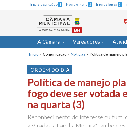
Ir para o conteúdo
1
Ir para o menu
2
Ir para a busca
3
A Câmara
Vereadores
Ativi
Início
>
Comunicação
>
Notícias
>
Política de manejo pl
ORDEM DO DIA
Política de manejo pl
fogo deve ser votada 
na quarta (3)
Reconhecimento do interesse cultural d
a Virada da Família Mineira" também est