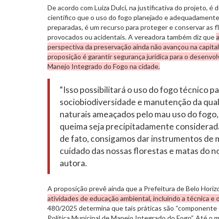
De acordo com Luiza Dulci, na justificativa do projeto, 
científico que o uso do fogo planejado e adequadamente
preparadas, é um recurso para proteger e conservar as f
provocados ou acidentais. A vereadora também diz que
perspectiva da preservação ainda não avançou na capital 
proposição é garantir segurança jurídica para o desenv
Manejo Integrado do Fogo na cidade.
“Isso possibilitará o uso do fogo técnico p
sociobiodiversidade e manutenção da qua
naturais ameaçados pelo mau uso do fogo,
queima seja precipitadamente considerada 
de fato, consigamos dar instrumentos de
cuidado das nossas florestas e matas do nos
autora.
A proposição prevê ainda que a Prefeitura de Belo Hori
atividades de educação ambiental, incluindo a técnica e 
480/2025 determina que tais práticas são “componente
Política Municipal de Manejo Integrado do Fogo”. Até o