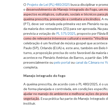
O
Projeto de Lei (PL) 480/2025
busca disciplinar e prom
o
desenvolvimento do Manejo Integrado do Fogo, um m
aspectos ecológicos, culturais, sociais e técnicos para pl
queima prescrita, prevenção e combate a incêndios.
A ma
(PT), deve ser votada pela primeira vez em Plenário na qu
da maioria dos vereadores (21) para ser aprovada. Na p
prevista a votação do
PL 575/2025
, proposto por Flávia
como de relevante interesse cultural o evento "Vira Brasil
celebração é um festival de música gospel que acontece
Paulo (SP), Orlando (EUA) e, este ano, também em Belo H
turno, a proposição precisa do voto favorável da maioria
acontece no Plenário Amintas de Barros, a partir das 1
presencialmente ou
pelo portal
ou
canal da Câmara no Y
completa.
Manejo integrado do fogo
A queima prescrita, de acordo com o PL 480/2025, é o us
de forma planejada e controlada, em condições específi
ajudar no manejo do ambiente e melhorar ações de prev
vegetação
. Essa prática faz parte do Manejo Integrado 
instituir.