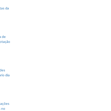
tas da
a de
votação
ades
rio dia
mações
s no