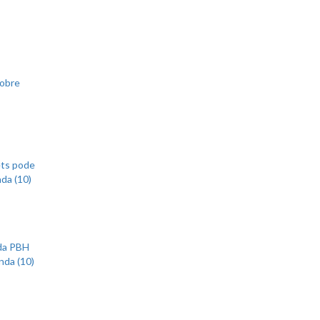
sobre
ets pode
nda (10)
 da PBH
nda (10)