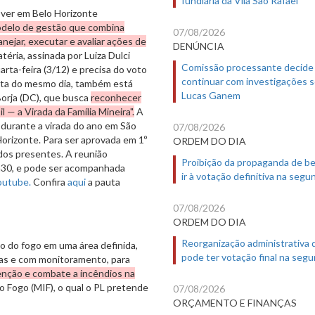
over em Belo Horizonte
odelo de gestão que combina
07/08/2026
anejar, executar e avaliar ações de
DENÚNCIA
téria, assinada por Luiza Dulci
Comissão processante decide
arta-feira (3/12) e precisa do voto
continuar com investigações 
auta do mesmo dia, também está
Lucas Ganem
 Borja (DC), que busca
reconhecer
 — a Virada da Família Mineira".
A
 durante a virada do ano em São
07/08/2026
orizonte. Para ser aprovada em 1º
ORDEM DO DIA
 dos presentes. A reunião
Proibição da propaganda de b
4h30, e pode ser acompanhada
ir à votação definitiva na segu
outube.
Confira
aqui
a pauta
07/08/2026
ORDEM DO DIA
Reorganização administrativa
o do fogo em uma área definida,
pode ter votação final na segu
cas e com monitoramento, para
enção e combate a incêndios na
do Fogo (MIF), o qual o PL pretende
07/08/2026
ORÇAMENTO E FINANÇAS