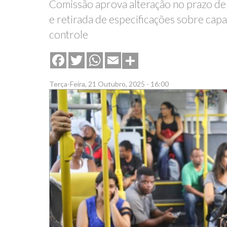
Comissão aprova alteração no prazo de 
e retirada de especificações sobre cap
controle
Share
Facebook
Twitter
WhatsApp
Email
Terça-Feira, 21 Outubro, 2025 - 16:00