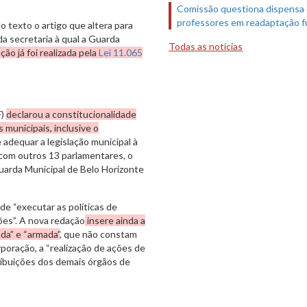
Comissão questiona dispensa
professores em readaptação f
o texto o artigo que altera para
a secretaria à qual a Guarda
Todas as notícias
ão já foi realizada pela
Lei 11.065
F)
declarou a constitucionalidade
municipais, inclusive o
e adequar a legislação municipal à
 com outros 13 parlamentares, o
Guarda Municipal de Belo Horizonte
de “executar as políticas de
ões”. A nova redação
insere ainda a
da” e “armada”
, que não constam
orporação, a “realização de ações de
ribuições dos demais órgãos de