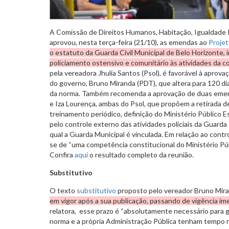
A Comissão de Direitos Humanos, Habitação, Igualdade 
aprovou, nesta terça-feira (21/10), as emendas ao
Projet
o estatuto da Guarda Civil Municipal de Belo Horizonte, 
policiamento ostensivo e comunitário às atividades da c
pela vereadora Jhulia Santos (Psol), é favorável à aprov
do governo, Bruno Miranda (PDT), que altera para 120 dia
da norma. Também recomenda a aprovação de duas emend
e Iza Lourença, ambas do Psol, que propõem a retirada d
treinamento periódico, definição do Ministério Público 
pelo controle externo das atividades policiais da Guarda
qual a Guarda Municipal é vinculada. Em relação ao contro
se de “uma competência constitucional do Ministério Públ
Confira
aqui
o resultado completo da reunião.
Substitutivo
O texto
substitutivo
proposto pelo vereador Bruno Mir
em vigor após a sua publicação, passando de vigência ime
relatora, esse prazo é “absolutamente necessário para g
norma e a própria Administração Pública tenham tempo 