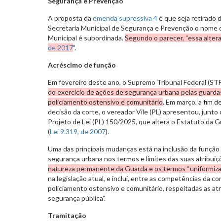
Segurança e Prevenção
A proposta da
emenda supressiva 4
é que seja retirado d
Secretaria Municipal de Segurança e Prevenção o nome d
Municipal é subordinada.
Segundo o parecer, “essa alteraç
de 2017
”.
Acréscimo de função
Em fevereiro deste ano, o Supremo Tribunal Federal (ST
do exercício de ações de segurança urbana pelas guardas 
policiamento ostensivo e comunitário
. Em março, a fim d
decisão da corte, o vereador Vile (PL) apresentou, junto
Projeto de Lei (PL) 150/2025, que altera o Estatuto da 
(
Lei 9.319, de 2007
).
Uma das principais mudanças está na inclusão da função 
segurança urbana nos termos e limites das suas atribuiç
natureza permanente da Guarda e os termos “uniformiza
na legislação atual, e inclui, entre as competências da c
policiamento ostensivo e comunitário, respeitadas as at
segurança pública”.
Tramitação