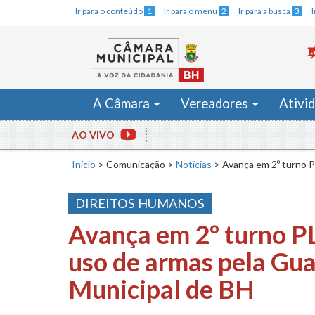
Ir para o conteúdo
1
Ir para o menu
2
Ir para a busca
3
A Câmara
Vereadores
Ativi
AO VIVO
Início
>
Comunicação
>
Notícias
>
Avança em 2º turno P
DIREITOS HUMANOS
Avança em 2º turno P
uso de armas pela Gu
Municipal de BH