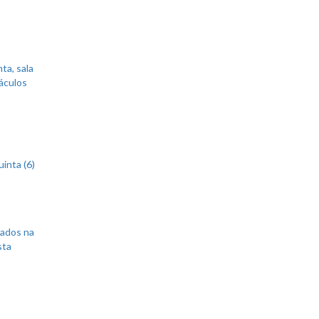
ta, sala
áculos
inta (6)
sados na
sta