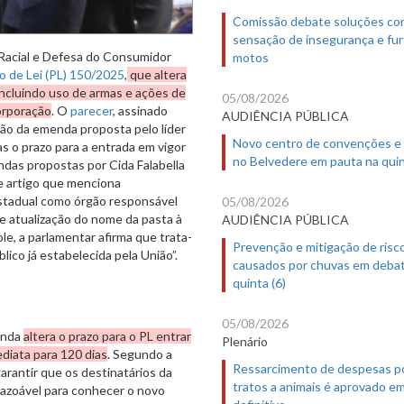
Comissão debate soluções co
sensação de insegurança e fur
Racial e Defesa do Consumidor
motos
o de Lei (PL) 150/2025
,
que altera
incluindo uso de armas e ações de
05/08/2026
orporação
. O
parecer
, assinado
AUDIÊNCIA PÚBLICA
ação da emenda proposta pelo líder
Novo centro de convenções e
s o prazo para a entrada em vigor
no Belvedere em pauta na quin
as propostas por Cida Falabella
e artigo que menciona
Estadual como órgão responsável
05/08/2026
 e atualização do nome da pasta à
AUDIÊNCIA PÚBLICA
le, a parlamentar afirma que trata-
Prevenção e mitigação de risc
ico já estabelecida pela União”.
causados por chuvas em deba
quinta (6)
05/08/2026
anda
altera o prazo para o PL entrar
Plenário
diata para 120 dias
. Segundo a
Ressarcimento de despesas p
arantir que os destinatários da
tratos a animais é aprovado e
razoável para conhecer o novo
definitivo