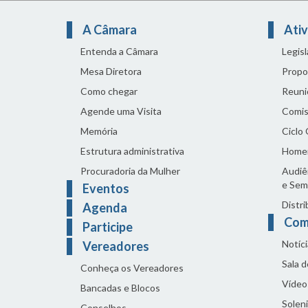
A Câmara
Ativ
Entenda a Câmara
Legis
Mesa Diretora
Propo
Como chegar
Reuni
Agende uma Visita
Comis
Memória
Ciclo
Estrutura administrativa
Home
Procuradoria da Mulher
Audiên
e Sem
Eventos
Distri
Agenda
Com
Participe
Notíci
Vereadores
Sala 
Conheça os Vereadores
Vídeo
Bancadas e Blocos
Solen
Conselhos