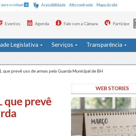
Ir para o rodapé
4
Acessibilidade
Alto contraste
Mapa do site
Eventos
Agenda
Fale com a Câmara
Participe
dade Legislativa
Serviços
Transparência
As
L que prevê uso de armas pela Guarda Municipal de BH
WEB STORIES
L que prevê
arda