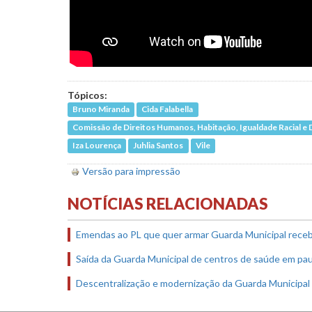
Tópicos:
Bruno Miranda
Cida Falabella
Comissão de Direitos Humanos, Habitação, Igualdade Racial 
Iza Lourença
Juhlia Santos
Vile
Versão para impressão
NOTÍCIAS RELACIONADAS
Emendas ao PL que quer armar Guarda Municipal receb
Saída da Guarda Municipal de centros de saúde em pau
Descentralização e modernização da Guarda Municipal 