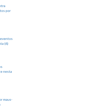
ntra
tos por
 eventos
ta (6)
os
te nesta
or maus-
m