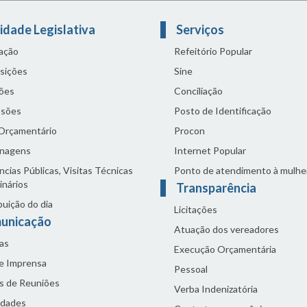
idade Legislativa
Serviços
lação
Refeitório Popular
sições
Sine
ões
Conciliação
sões
Posto de Identificação
 Orçamentário
Procon
nagens
Internet Popular
cias Públicas, Visitas Técnicas
Ponto de atendimento à mulhe
inários
Transparência
buição do dia
Licitações
unicação
Atuação dos vereadores
as
Execução Orçamentária
de Imprensa
Pessoal
s de Reuniões
Verba Indenizatória
idades