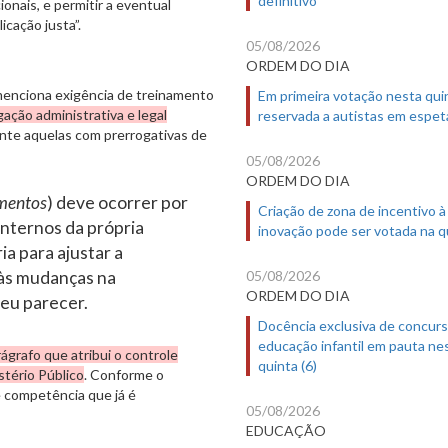
onais, e permitir a eventual
icação justa”.
05/08/2026
ORDEM DO DIA
 menciona exigência de treinamento
Em primeira votação nesta quin
ação administrativa e legal
reservada a autistas em espet
ente aquelas com prerrogativas de
05/08/2026
ORDEM DO DIA
amentos
) deve ocorrer por
Criação de zona de incentivo à
internos da própria
inovação pode ser votada na qu
ia para ajustar a
05/08/2026
 às mudanças na
ORDEM DO DIA
seu parecer.
Docência exclusiva de concur
educação infantil em pauta ne
ágrafo que atribui o controle
quinta (6)
stério Público
. Conforme o
e competência que já é
05/08/2026
EDUCAÇÃO