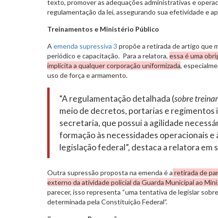
texto, promover as adequações administrativas e operaci
regulamentação da lei, assegurando sua efetividade e apl
Treinamentos e Ministério Público
A
emenda supressiva 3
propõe a retirada de artigo que
periódico e capacitação. Para a relatora,
essa é uma obrig
implícita a qualquer corporação uniformizada
, especialm
uso de força e armamento.
“A regulamentação detalhada (
sobre trein
meio de decretos, portarias e regimentos 
secretaria, que possui a agilidade necessár
formação às necessidades operacionais e
legislação federal”, destaca a relatora em 
Outra supressão proposta na emenda é a
retirada de par
externo da atividade policial da Guarda Municipal ao Mini
parecer, isso representa “uma tentativa de legislar sobr
determinada pela Constituição Federal”.