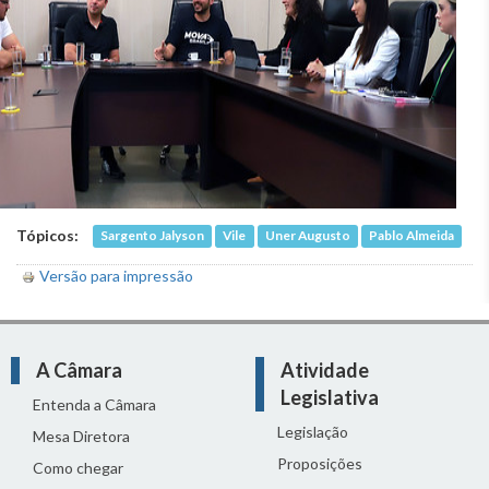
Tópicos:
Sargento Jalyson
Vile
Uner Augusto
Pablo Almeida
Versão para impressão
A Câmara
Atividade
Legislativa
Entenda a Câmara
Legislação
Mesa Diretora
Proposições
Como chegar