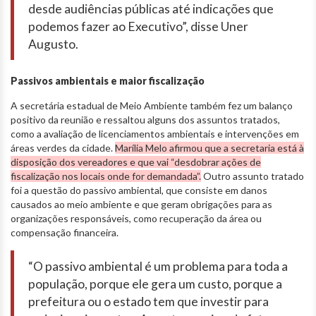
desde
audiências
públicas
até
indicações
que
podemos
fazer
ao
Executivo”, disse Uner
Augusto.
Passivos ambientais e maior fiscalização
A secretária estadual de Meio Ambiente também fez um balanço
positivo da reunião e ressaltou alguns dos assuntos tratados,
como a avaliação de licenciamentos ambientais e intervenções em
áreas verdes da cidade.
Marília Melo afirmou que a secretaria está à
disposição dos vereadores e que vai “desdobrar
ações
de
fiscalização
nos
locais
onde
for
demandada”.
Outro assunto tratado
foi a questão do passivo ambiental, que consiste em danos
causados ao meio ambiente e que geram obrigações para as
organizações responsáveis, como recuperação da área ou
compensação financeira.
“O
passivo
ambiental
é
um
problema
para
toda
a
população,
porque
ele
gera
um
custo
,
porque
a
prefeitura
ou
o e
stado
tem
que
investir
para