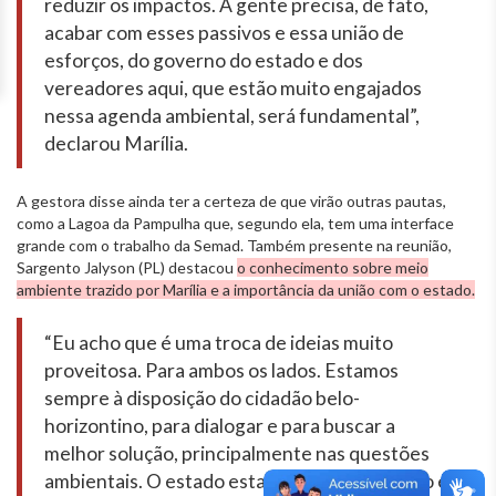
reduzir
os
impactos.
A
gente
precisa,
de
fato,
acabar
com
esses
passivos
e
essa
união
de
esforços,
do
governo
do
estado
e
dos
vereadores
aqui, que estão muito engajados
nessa agenda ambiental, será fundamental”,
declarou Marília.
A gestora disse ainda ter a certeza de que virão outras pautas,
como a Lagoa da Pampulha que, segundo ela, tem uma interface
grande com o trabalho da Semad. Também presente na reunião,
Sargento Jalyson (PL) destacou
o conhecimento sobre meio
ambiente trazido por Marília e a importância da união com o estado.
“Eu acho que é uma troca de ideias muito
proveitosa. Para ambos os lados. Estamos
sempre à disposição do cidadão belo-
horizontino, para dialogar e para buscar a
melhor solução, principalmente nas questões
ambientais. O estado estando envolvido nisso é