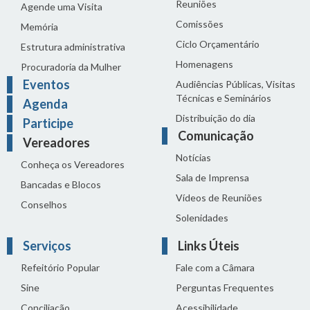
Reuniões
Agende uma Visita
Comissões
Memória
Ciclo Orçamentário
Estrutura administrativa
Homenagens
Procuradoria da Mulher
Eventos
Audiências Públicas, Visitas
Técnicas e Seminários
Agenda
Distribuição do dia
Participe
Comunicação
Vereadores
Notícias
Conheça os Vereadores
Sala de Imprensa
Bancadas e Blocos
Vídeos de Reuniões
Conselhos
Solenidades
Serviços
Links Úteis
Refeitório Popular
Fale com a Câmara
Sine
Perguntas Frequentes
Conciliação
Acessibilidade