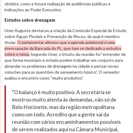
obtidos, como a futura realização de audiências públicas e
indicações ao Poder Executivo.
Estudos sobre drenagem
Uner Augusto destacou a criação da Comissão Especial de Estudo
sobre Águas Pluviais e Prevenção de Riscos, da qual é membro
titular.
O parlamentar afirmou que a agenda ambiental é uma
preocupação da Bancada do PL, que tem se dedicado a estudos
sobre o tema.
Segundo Uner, o intuito da reunião foi “entender de
que forma município e estado podem trabalhar em conjunto para
abrandar os problemas de drenagem na cidade e pensar novas
soluções para as questões de saneamento básico”. O vereador
avaliou o encontro como “muito produtivo”.
“O balanço
é muito
positivo.
A
secretária
se
mostrou
muito
atenta
às
demandas,
não
só
de
Belo
Horizonte,
mas
da
região
metropolitana
como
um todo. Acredito
que
a
gente
sai
da
reunião
com
vários
encaminhamentos
possíveis
de
serem
realizados
aqui
na
Câmara
Municipal,