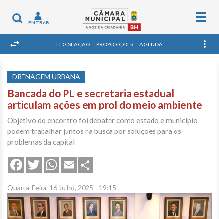
Togg
Toggle
ENTRAR
navig
navigation
LEGISLAÇÃO
PROPOSIÇÕES
AGENDA
DRENAGEM URBANA
Bancada do PL e secretaria estadual
articulam ações em prol do meio ambiente
Objetivo do encontro foi debater como estado e município
podem trabalhar juntos na busca por soluções para os
problemas da capital
Share
Facebook
Twitter
WhatsApp
Email
Quarta-Feira, 16 Julho, 2025 - 19:15