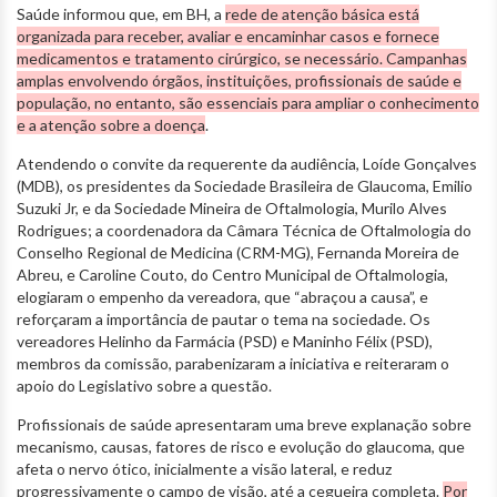
Saúde informou que, em BH, a
rede de atenção básica está
organizada para receber, avaliar e encaminhar casos e fornece
medicamentos e tratamento cirúrgico, se necessário. Campanhas
amplas envolvendo órgãos, instituições, profissionais de saúde e
população, no entanto, são essenciais para ampliar o conhecimento
e a atenção sobre a doença
.
Atendendo o convite da requerente da audiência, Loíde Gonçalves
(MDB), os presidentes da Sociedade Brasileira de Glaucoma, Emilio
Suzuki Jr, e da Sociedade Mineira de Oftalmologia, Murilo Alves
Rodrigues; a coordenadora da Câmara Técnica de Oftalmologia do
Conselho Regional de Medicina (CRM-MG), Fernanda Moreira de
Abreu, e Caroline Couto, do Centro Municipal de Oftalmologia,
elogiaram o empenho da vereadora, que “abraçou a causa”, e
reforçaram a importância de pautar o tema na sociedade. Os
vereadores Helinho da Farmácia (PSD) e Maninho Félix (PSD),
membros da comissão, parabenizaram a iniciativa e reiteraram o
apoio do Legislativo sobre a questão.
Profissionais de saúde apresentaram uma breve explanação sobre
mecanismo, causas, fatores de risco e evolução do glaucoma, que
afeta o nervo ótico, inicialmente a visão lateral, e reduz
progressivamente o campo de visão, até a cegueira completa.
Por