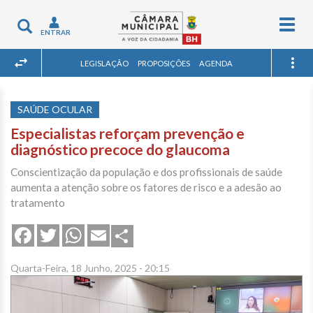
Togg
Toggle
ENTRAR
navig
navigation
LEGISLAÇÃO
PROPOSIÇÕES
AGENDA
SAÚDE OCULAR
Especialistas reforçam prevenção e
diagnóstico precoce do glaucoma
Conscientização da população e dos profissionais de saúde
aumenta a atenção sobre os fatores de risco e a adesão ao
tratamento
Share
Facebook
Twitter
WhatsApp
Email
Quarta-Feira, 18 Junho, 2025 - 20:15