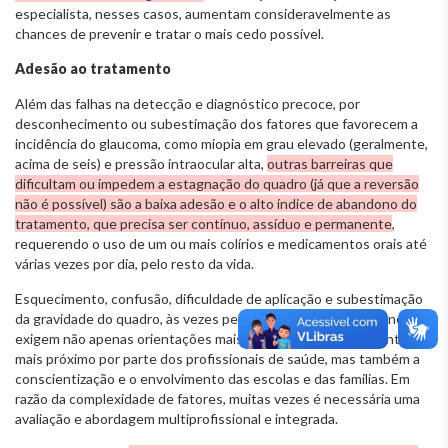
especialista, nesses casos, aumentam consideravelmente as
chances de prevenir e tratar o mais cedo possível.
Adesão ao tratamento
Além das falhas na detecção e diagnóstico precoce, por
desconhecimento ou subestimação dos fatores que favorecem a
incidência do glaucoma, como miopia em grau elevado (geralmente,
acima de seis) e pressão intraocular alta,
outras barreiras que
dificultam ou impedem a estagnação do quadro (já que a reversão
não é possível) são a baixa adesão e o alto índice de abandono do
tratamento, que precisa ser contínuo, assíduo e permanente
,
requerendo o uso de um ou mais colírios e medicamentos orais até
várias vezes por dia, pelo resto da vida.
Esquecimento, confusão, dificuldade de aplicação e subestimação
da gravidade do quadro, às vezes pelos pais, no caso das crianças,
exigem não apenas orientações mais claras e acompanhamento
mais próximo por parte dos profissionais de saúde, mas também a
conscientização e o envolvimento das escolas e das famílias. Em
razão da complexidade de fatores, muitas vezes é necessária uma
avaliação e abordagem multiprofissional e integrada.