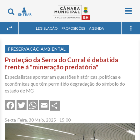
Togg
Toggle
ENTRAR
navig
navigation
LEGISLAÇÃO
PROPOSIÇÕES
AGENDA
PRESERVAÇÃO AMBIENTAL
Proteção da Serra do Curral é debatida
frente à "mineração predatória"
Especialistas apontaram questões históricas, políticas e
econômicas que têm permitido degradação do símbolo do
estado de MG
Share
Facebook
Twitter
WhatsApp
Email
Sexta-Feira, 30 Maio, 2025 - 15:00