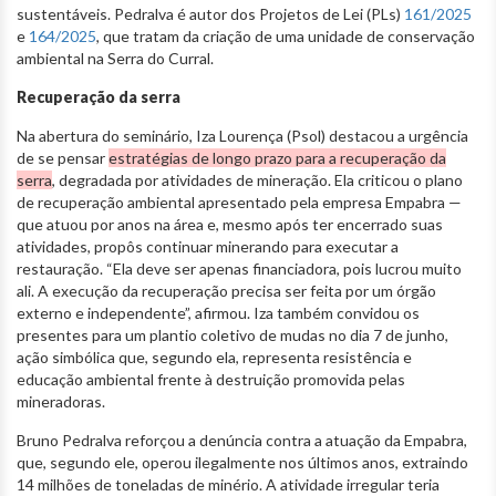
sustentáveis. Pedralva é autor dos Projetos de Lei (PLs)
161/2025
e
164/2025
, que tratam da criação de uma unidade de conservação
ambiental na Serra do Curral.
Recuperação da serra
Na abertura do seminário, Iza Lourença (Psol) destacou a urgência
de se pensar
estratégias de longo prazo para a recuperação da
serra
, degradada por atividades de mineração. Ela criticou o plano
de recuperação ambiental apresentado pela empresa Empabra —
que atuou por anos na área e, mesmo após ter encerrado suas
atividades, propôs continuar minerando para executar a
restauração. “Ela deve ser apenas financiadora, pois lucrou muito
ali. A execução da recuperação precisa ser feita por um órgão
externo e independente”, afirmou. Iza também convidou os
presentes para um plantio coletivo de mudas no dia 7 de junho,
ação simbólica que, segundo ela, representa resistência e
educação ambiental frente à destruição promovida pelas
mineradoras.
Bruno Pedralva reforçou a denúncia contra a atuação da Empabra,
que, segundo ele, operou ilegalmente nos últimos anos, extraindo
14 milhões de toneladas de minério. A atividade irregular teria