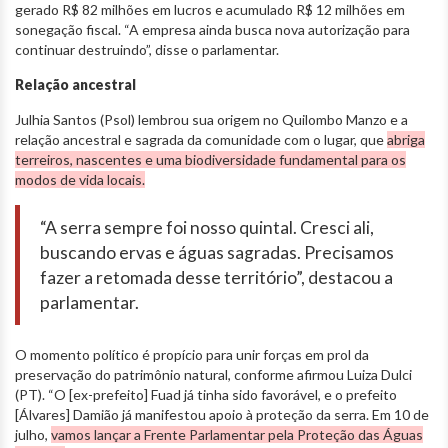
gerado R$ 82 milhões em lucros e acumulado R$ 12 milhões em
sonegação fiscal. “A empresa ainda busca nova autorização para
continuar destruindo”, disse o parlamentar.
Relação ancestral
Julhia Santos (Psol) lembrou sua origem no Quilombo Manzo e a
relação ancestral e sagrada da comunidade com o lugar, que
abriga
terreiros, nascentes e uma biodiversidade fundamental para os
modos de vida locais.
“A serra sempre foi nosso quintal. Cresci ali,
buscando ervas e águas sagradas. Precisamos
fazer a retomada desse território”, destacou a
parlamentar.
O momento político é propício para unir forças em prol da
preservação do patrimônio natural, conforme afirmou Luiza Dulci
(PT). “O [ex-prefeito] Fuad já tinha sido favorável, e o prefeito
[Álvares] Damião já manifestou apoio à proteção da serra. Em 10 de
julho,
vamos lançar a Frente Parlamentar pela Proteção das Águas