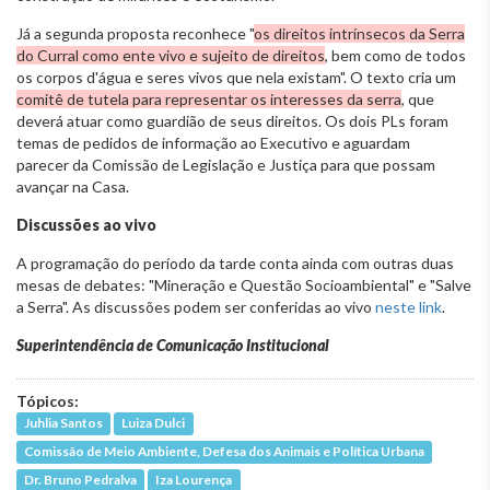
Já a segunda proposta reconhece "
os direitos intrínsecos da Serra
do Curral como ente vivo e sujeito de direitos
, bem como de todos
os corpos d'água e seres vivos que nela existam". O texto cria um
comitê de tutela para representar os interesses da serra
, que
deverá atuar como guardião de seus direitos. Os dois PLs foram
temas de pedidos de informação ao Executivo e aguardam
parecer da Comissão de Legislação e Justiça para que possam
avançar na Casa.
Discussões ao vivo
A programação do período da tarde conta ainda com outras duas
mesas de debates: "Mineração e Questão Socioambiental" e "Salve
a Serra". As discussões podem ser conferidas ao vivo
neste link
.
Superintendência de Comunicação Institucional
Tópicos:
Juhlia Santos
Luiza Dulci
Comissão de Meio Ambiente, Defesa dos Animais e Política Urbana
Dr. Bruno Pedralva
Iza Lourença