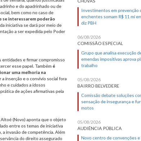
CHUVAS
padrinho e do apadrinhado ou de
Investimentos em prevenção 
social, bem como no caso de
enchentes somam R$ 11 mi em
ue se interessarem poderão
diz PBH
da iniciativa se dará por meio de
ntação a ser expedida pelo Poder
06/08/2026
COMISSÃO ESPECIAL
Grupo que analisa execução d
emendas impositivas aprova p
s entidades e firmar compromisso
trabalho
exercer esse papel. Também
é
cionar uma melhoria na
r a inserção e o convívio social fora
05/08/2026
inho e cuidados a idosos
BAIRRO BELVEDERE
prática de ações afirmativas pela
Comissão debate soluções co
sensação de insegurança e fur
motos
 Altoé (Novo) aponta que o objeto
05/08/2026
do entre os temas de iniciativa
AUDIÊNCIA PÚBLICA
o, a invasão de competência. Além
Novo centro de convenções e
bservância do direito assegurado