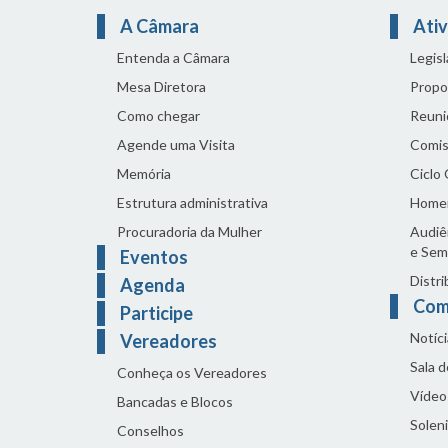
A Câmara
Ativ
Entenda a Câmara
Legis
Mesa Diretora
Propo
Como chegar
Reuni
Agende uma Visita
Comis
Memória
Ciclo
Estrutura administrativa
Home
Procuradoria da Mulher
Audiên
e Sem
Eventos
Distri
Agenda
Com
Participe
Notíci
Vereadores
Sala 
Conheça os Vereadores
Vídeo
Bancadas e Blocos
Solen
Conselhos