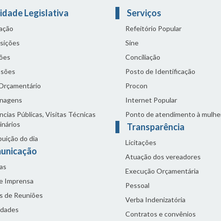
idade Legislativa
Serviços
lação
Refeitório Popular
sições
Sine
ões
Conciliação
sões
Posto de Identificação
 Orçamentário
Procon
nagens
Internet Popular
cias Públicas, Visitas Técnicas
Ponto de atendimento à mulhe
inários
Transparência
buição do dia
Licitações
unicação
Atuação dos vereadores
as
Execução Orçamentária
de Imprensa
Pessoal
s de Reuniões
Verba Indenizatória
idades
Contratos e convênios