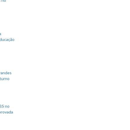
s no
a
educação
grandes
 turno
UBS no
aprovada