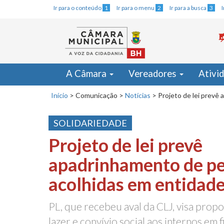
Ir para o conteúdo
1
Ir para o menu
2
Ir para a busca
3
A Câmara
Vereadores
Ativi
Início
>
Comunicação
>
Notícias
>
Projeto de lei prevê
SOLIDARIEDADE
Projeto de lei prevê
apadrinhamento de pe
acolhidas em entidad
PL, que recebeu aval da CLJ, visa propo
lazer e convívio social aos internos em 