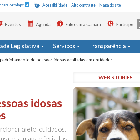
Ir para o rodapé
4
Acessibilidade
Alto contraste
Mapa do site
Eventos
Agenda
Fale com a Câmara
Participe
dade Legislativa
Serviços
Transparência
 apadrinhamento de pessoas idosas acolhidas em entidades
WEB STORIES
ssoas idosas
es
rcionar afeto, cuidados,
fins de semana e feriados