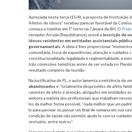
Apreciada nesta terça (15/4), a proposta de instituiçã
Afetivo de Idosos" recebeu parecer favorável da Comissã
começa a tramitar em 1º turno na Câmara de BH. O
Proje
vereador Arruda (Republicanos), prevê a
inscrição de v
idosos residentes em entidades assistenciais pública
governamentais
. A ideia é lhes proporcionar "momentos
comunitária, troca de experiências, atenção e cuidados 
constitucionalidade, legalidade e regimentalidade, a mat
três comissões temáticas antes de ser votada no Plenári
resultado completo da reunião
Na justificativa do PL, o autor lamenta a existência de
abandonados
e “totalmente desprovidos de afeto famili
carentes de afeto e atenção, abrigados em entidades ass
embora a maioria dos profissionais que trabalham nesses
los da melhor forma possível, “nada melhor que um padrin
lo para passear ou passar um final de semana em sua ca
condição de saúde não permitir, ajudá-lo com os cuidado
vestuário, entre outros”.
O texto prevê ainda que sejam autorizadas visitas em di