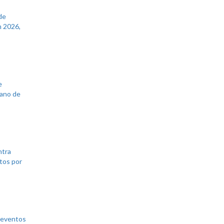
de
 2026,
e
lano de
ntra
tos por
 eventos