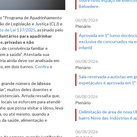
sobre novo espaço de evento
Belvedere
o do "Programa de Apadrinhamento
06/08/2026
o de Legislação e Justiça (CLJ) e
Plenário
to de Lei 137/2025
, assinado pelo
Aprovada em 1º turno docênci
oluntários para apadrinhar
exclusiva de concursados na 
s, privadas e não
infantil
 de convivência familiar e
com a saúde". Atestada sua
éria ainda deve ser analisada em
06/08/2026
o, em dois turnos.
Confira
o
Plenário
Sala reservada a autistas em 
espetáculos é aprovada em 1º
 um grande número de
idosos
ar”, muitos deles doentes e
istenciais. Arruda ressalta que,
06/08/2026
 locais se esforcem para atendê-
Plenário
ho que possa visitar o idoso, levá-
Delimitação de área de nova 
sa, ou até mesmo, quando a
bairro Novo das Indústrias é 
s da saúde, alimentação e
06/08/2026
as de semana, quando justificadas