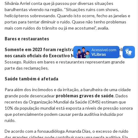
Silvânia Arriel conta que já passou por diversas situações
barulhentas vivendo na região. “Situações ruins com shows,
helicópteros sobrevoando. Quando isto ocorre, fecho as janelas e
portas para tentar diminuir o ruído. Quase não tenho problemas
mais com ruídos do trânsito ou já me acostumei”, avalia.
Bares e restaurantes
Somente em 2023 foram registradas mais de 13 mil queixas
nos canais oficiais do Executivo Municipal
, como o Disque
Sossego. Ruídos em bares e restaurantes representam grande
parte das reclamações.
Saúde também é afetada
Para além dos incômodos e da irritação, a barulheira de uma cidade
grande pode desencadear
problemas graves de saúde
. Dados
recentes da Organização Mundial da Saúde (OMS) estimam que
10% da população mundial está exposta a níveis de pressão sonora
que potencialmente podem causar perda auditiva induzida por
ruído.
De acordo com a fonoaudióloga Amanda Dias, o excesso de ruído
das grandes cidades pode contribuir para uma perda auditiva. Ela