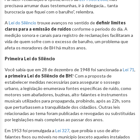
precisava arrumar duas testemunhas, ir à delegacia... tanta
burocracia que fiquei com o barulho”, relembra.
A
Lei do Silêncio
trouxe avanços no sentido de
definir limites
claros para a emissão de ruídos
conforme o período do dia. A
medição sonora e canais para registro de reclamações facilitaram a
vida de quem sofre com o excesso de barulho, um problema que
afeta os moradores de BH há muitos anos.
Primeira Lei do Silêncio
Você sabia que em 28 de dezembro de 1948 foi sancionada a
Lei 71
,
a primeira Lei do Silêncio de BH
? Com a proposta de
estabelecer medidas necessárias para assegurar o sossego
urbano, a legislação enumerava fontes específicas de ruído, como
motores sem abafadores, buzinas, alto-falantes e instrumentos
musicais utilizados para propaganda, proibindo, após as 22h, sons
que perturbassem a tranquilidade dos cidadãos. Outras leis
relacionadas ao tema foram publicadas e revogadas ou substituídas
por legislações mais completas ao passar dos anos.
Em 1953 foi promulgada a
Lei 327
, que proibia o uso de alto-
falantes fixos ou móveis no município (exceto aqueles instalados