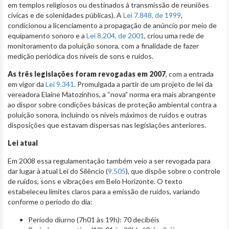
em templos religiosos ou destinados à transmissão de reuniões
cívicas e de solenidades públicas). A
Lei 7.848, de 1999
,
condicionou a licenciamento a propagação de anúncio por meio de
equipamento sonoro e a
Lei 8.204, de 2001
, criou uma rede de
monitoramento da poluição sonora, com a finalidade de fazer
medição periódica dos níveis de sons e ruídos.
As três legislações foram revogadas em 2007
, com a entrada
em vigor da
Lei 9.341
. Promulgada a partir de um projeto de lei da
vereadora Elaine Matozinhos, a “nova” norma era mais abrangente
ao dispor sobre condições básicas de proteção ambiental contra a
poluição sonora, incluindo os níveis máximos de ruídos e outras
disposições que estavam dispersas nas legislações anteriores.
Lei atual
Em 2008 essa regulamentação também veio a ser revogada para
dar lugar à atual Lei do Silêncio (
9.505
), que dispõe sobre o controle
de ruídos, sons e vibrações em Belo Horizonte. O texto
estabeleceu limites claros para a emissão de ruídos, variando
conforme o período do dia:
Período diurno (7h01 às 19h): 70 decibéis