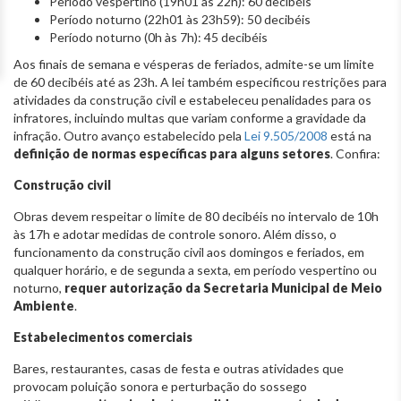
Período vespertino (19h01 às 22h): 60 decibéis
Período noturno (22h01 às 23h59): 50 decibéis
Período noturno (0h às 7h): 45 decibéis
Aos finais de semana e vésperas de feriados, admite-se um limite
de 60 decibéis até as 23h. A lei também especificou restrições para
atividades da construção civil e estabeleceu penalidades para os
infratores, incluindo multas que variam conforme a gravidade da
infração. Outro avanço estabelecido pela
Lei 9.505/2008
está na
definição de normas específicas para alguns setores
. Confira:
Construção civil
Obras devem respeitar o limite de 80 decibéis no intervalo de 10h
às 17h e adotar medidas de controle sonoro. Além disso, o
funcionamento da construção civil aos domingos e feriados, em
qualquer horário, e de segunda a sexta, em período vespertino ou
noturno,
requer autorização da Secretaria Municipal de Meio
Ambiente
.
Estabelecimentos comerciais
Bares, restaurantes, casas de festa e outras atividades que
provocam poluição sonora e perturbação do sossego