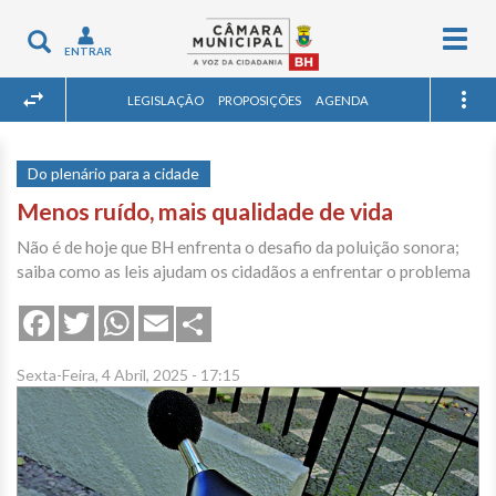
Togg
Toggle
ENTRAR
navig
navigation
LEGISLAÇÃO
PROPOSIÇÕES
AGENDA
Do plenário para a cidade
Menos ruído, mais qualidade de vida
Não é de hoje que BH enfrenta o desafio da poluição sonora;
saiba como as leis ajudam os cidadãos a enfrentar o problema
Share
Facebook
Twitter
WhatsApp
Email
Sexta-Feira, 4 Abril, 2025 - 17:15