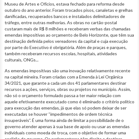
Museu de Artes e Ofícios, estava fechado para reforma desde
outubro do ano anterior. Foram trocados pisos, canaletas e grelhas
danificadas, recuperados bancos e instalados delimitadores de
tráfego, entre outras melhorias. As obras no cartão-postal
custaram mais de R$ 8 milhões e receberam verbas das chamadas
emendas impositivas ao orçamento de Belo Horizonte, que têm sua
destinação definida pelos vereadores da capital e cuja execução
por parte do Executivo é obrigatória. Além de praças e parques,
também receberam recursos escolas, hospitais, atividades
culturais, ONGs...
As emendas impositivas são uma inovação relativamente recente
na capital mineira. Foram criadas com a Emenda à Lei Orgânica
34/2021, que garante a cada um dos 41 parlamentares destinar
recursos a ações, serviços, obras ou projetos no município. Assim,
não só o orçamento formulado passa a ter maior relação com
aquele efetivamente executado como é eliminado o critério político
para execução das emendas, já que elas só podem deixar de ser
executadas se houver “impedimentos de ordem técnica
insuperáveis”. É uma forma ainda de limitar a possibilidade de o
governo atender apenas à sua base de apoio ou usar as emendas
individuais como moeda de troca, com o objetivo de formar uma
coalizão de governo. Os parlamentares têm direito a destinar