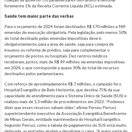
livremente 1% da Receita Corrente Líquida (RCL) estimada.
Saúde tem maior parte das verbas
Para o orçamento de 2024 foram destinados R$ 170 milhões a 969
emendas de execução obrigatória. Pela legislação, pelo menos 50%
do total destinado pelas emendas impositivas deve ir,
obrigatoriamente, para a área de saúde, seja para compra de
insumos ou reforma de prédios, seja para complementar o
orçamento de postos ou hospitais. Dez centros médicos
receberam, juntos, mais de R$ 49 milhões via emendas impositivas
em 2024, o que corresponde a quase 30% do total de recursos
destinados pelos parlamentares.
Com reforço de aproximadamente R$ 7 milhões, o campeão foi o
Hospital Evangélico de Belo Horizonte, que destina 75% da sua
capacidade de atendimento para o Sistema Único de Saúde (SUS) e
realizou mais de 1,3 milhão de procedimentos em 2023. “Podemos
dizer que esses recursos salvam vidas”, afirma Perseu Perruci,
superintendente executivo da Associação Evangélica Beneficente
de Minas Gerais, entidade mantenedora do Hospital Evangélico.
Segundo Perruci, como a tabela de pagamentos do SUS está muito
defasada, as entradas ajudam a desafogar o caixa. “A maior parte do