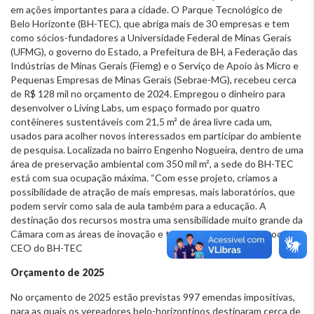
em ações importantes para a cidade. O Parque Tecnológico de
Belo Horizonte (BH-TEC), que abriga mais de 30 empresas e tem
como sócios-fundadores a Universidade Federal de Minas Gerais
(UFMG), o governo do Estado, a Prefeitura de BH, a Federação das
Indústrias de Minas Gerais (Fiemg) e o Serviço de Apoio às Micro e
Pequenas Empresas de Minas Gerais (Sebrae-MG), recebeu cerca
de R$ 128 mil no orçamento de 2024. Empregou o dinheiro para
desenvolver o Living Labs, um espaço formado por quatro
contêineres sustentáveis com 21,5 m² de área livre cada um,
usados para acolher novos interessados em participar do ambiente
de pesquisa. Localizada no bairro Engenho Nogueira, dentro de uma
área de preservação ambiental com 350 mil m², a sede do BH-TEC
está com sua ocupação máxima. “Com esse projeto, criamos a
possibilidade de atração de mais empresas, mais laboratórios, que
podem servir como sala de aula também para a educação. A
destinação dos recursos mostra uma sensibilidade muito grande da
Câmara com as áreas de inovação e tecnologia”, diz Marco Crocco,
CEO do BH-TEC
Orçamento de 2025
No orçamento de 2025 estão previstas 997 emendas impositivas,
para as quais os vereadores belo-horizontinos destinaram cerca de