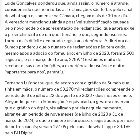
Loíde Gonçalves ponderou que, ainda assim, o número é grande,
considerando que nem todas as reclamações são feitas pelo canal
do whatsapp e, somente na Câmara, chegam mais de 30 por dia.
A vereadora mencionou ainda a possível subnotificação causada
pelo novo modelo de apresentação de reclamação, que agora exige
o preenchimento de um questionário, o que, segundo usuários,
tornou mais difícil e demorado registrar a denúncia. A diretora da
Sumob ponderou que o número de reclamações não tem caído,
mesmo após a adoção do formulário; em julho de 2023, foram 2.500
registros, e em março deste ano, 2789. “Gostamos muito de
receber essas contribuições, a experiência do usuário é muito
importante para nós”, garantiu.
Fernando Luiz notou que, de acordo com o gráfico da Sumob que
tinha em mãos, o número de 53.270 mil reclamações compreende o
período de 8 de julho a 22 de agosto de 2023 - dois meses e meio.
Alegando que essa informação é equivocada, a gestora observou
que o gráfico do órgão, visualizado por ela naquele momento,
abrange um período de nove meses (de julho de 2023 a 31 de
março de 2024) e que o número inclui queixas registradas por meio
de outros canais; seriam 19.105 pelo canal do whatsapp e 34.165
pelo BH Digital.