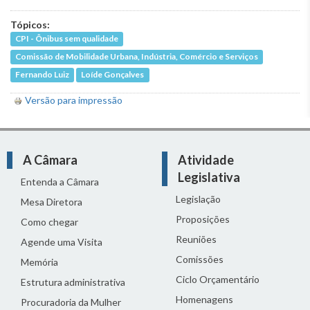
Tópicos:
CPI - Ônibus sem qualidade
Comissão de Mobilidade Urbana, Indústria, Comércio e Serviços
Fernando Luiz
Loíde Gonçalves
Versão para impressão
A Câmara
Atividade
Legislativa
Entenda a Câmara
Legislação
Mesa Diretora
Proposições
Como chegar
Reuniões
Agende uma Visita
Comissões
Memória
Ciclo Orçamentário
Estrutura administrativa
Homenagens
Procuradoria da Mulher