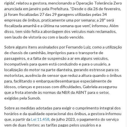
rígida”, relatou a gestora, mencionando a Operação Tolerância Zero
anunciada em janeiro pela Prefeitura. “Desde o dia 26 de fevereiro,
já foram fiscalizadas 27 das 29 garagens utilizadas pelas 34
empresas de ônibus, praticamente uma por semana; a 28ª será
fiscalizada amanhã e a última na semana que vem”, informou. Além
disso, tem sido feita a abordagem dos veículos mais reclamados,
sem laudo de vistoria ou com o laudo vencido.
Sobre alguns itens assinalados por Fernando Luiz, como a utilização
de chassis de caminhão, impróprios para o transporte de
passageiros, e a falta de suspensão a ar em alguns veículos,
incompatíveis para quem está conduzindo e para o usuário, a
localização do motor na parte dianteira, gerando estresse para os
motoristas, ausência de sensor que reduz a altura quando o ônibus
para, facilitando o embarque/desembarque especialmente de
idosos, crianças e pessoas com dificuldades, Gabriela assegurou
que a frota atende às normas da NBR da ABNT para o setor,
exigidas pela Sumob.
Sobre as medidas adotadas para exigir o cumprimento integral dos
horários e da qualidade operacional dos ônibus, a gestora informou
que, a partir da
Lei 11.458
, de julho 2023, o pagamento do serviço
vem de duas fontes: as tarifas pagas pelos usuários e a