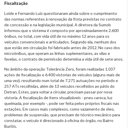
Fiscalização
Loíde e Fernando Luiz questionaram ainda sobre o cumprimento
das normas referentes à renovação da frota previstas no contrato
de concessão e na legislação municipal. A diretora da Sumob
informou que o sistema é composto por aproximadamente 2.600
ônibus, no total, com vida útil de no máximo 12 anos para os
veículos convencionais e articulados. Segundo ela, nenhum dos
que estão em circulação foi fabricado antes de 2012. No caso dos
microônibus, que operam as linhas suplementares, as vilas e
favelas, o contrato de permissão determina a vida útil de sete anos.
No âmbito da operação Tolerância Zero, foram realizadas 1.037
ações de fiscalização e 6.400 vistorias de veículos (alguns mais de
uma vez), resultando num total de 7.271 autuações no período e
257 ATs recolhidas, além de 13 veículos recolhidos ao pátio do
Detran. Estes, para voltar a circular, precisam passar por nova
vistoria. A fiscalização de itens visualizáveis - pneu careca, luz
queimada, por exemplo -, pode ser feita pelos próprios fiscais nas
estações. Em casos mais complexos, como vazamento de óleo,
problemas de suspensão, que precisam de técnico mecânico para
constatar, o veículo é direcionado à oficina do órgão, no Bairro
Buritis.