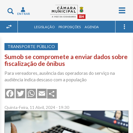
Togg
Toggle
ENTRAR
navig
navigation
LEGISLAÇÃO
PROPOSIÇÕES
AGENDA
TRANSPORTE PÚBLICO
Sumob se compromete a enviar dados sobre
fiscalização de ônibus
Para vereadores, ausência das operadoras do serviço na
audiência indica descaso com a população
Share
Facebook
Twitter
WhatsApp
Email
Quinta-Feira, 11 Abril, 2024 - 19:30