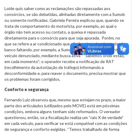
Loíde quis saber como as reclamações são repassadas aos
consórcios, se são debatidas, alinhadas diretamente com a Sumob
ou somente notificadas. Gabriela Pereira explicou que, quando se
trata de comportamento do motorista, por exemplo, ao qual o
órgão não tem acesso ou contato, a queixa é repassada
diretamente para o consórcio para que seja apurada. Porém, no
que se refere a ar condicionado que não funciona, janela quebrada,
banco faltando, por exemplo, a Sumob fiscaliza especificamente o
veículo denunciado, mediante busca ativa - “sabemos onde estão,
em cada momento”; o operador recebe a notificação de RAT
(recolhimento da autorização de tráfego) informando a
desconformidade e, para reaver o documento, precisa mostrar que
os problemas foram corrigidos.
Conforto e segurança
Fernando Luiz observou que, mesmo que estejam no prazo, a maior
parte dos articulados (utilizados pelo MOVE) está em péssimas
condições, embora alguns tenham sido reformados. O vereador
questionou, então, se a fiscalização realiza um “raio X de verdade”
em cada veículo, para verificar se está compatível com as condições
de segurança e conforto exigidas. “Temos trabalhado de forma