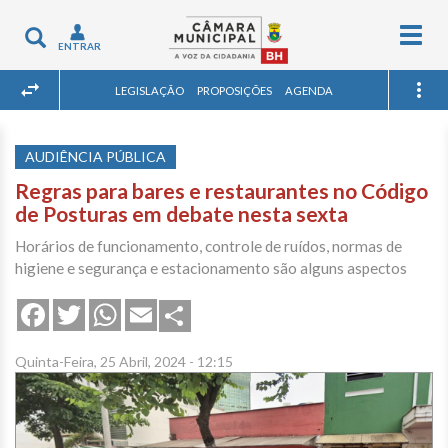
Togg
Toggle
ENTRAR
navig
navigation
LEGISLAÇÃO
PROPOSIÇÕES
AGENDA
AUDIÊNCIA PÚBLICA
Regras para bares e restaurantes no Código
de Posturas em debate nesta sexta
Horários de funcionamento, controle de ruídos, normas de
higiene e segurança e estacionamento são alguns aspectos
Share
Facebook
Twitter
WhatsApp
Email
Quinta-Feira, 25 Abril, 2024 - 12:15