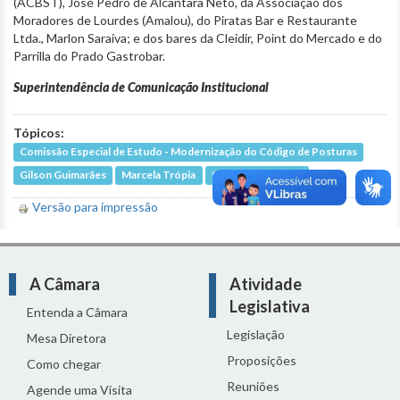
(ACBST), José Pedro de Alcântara Neto, da Associação dos
Moradores de Lourdes (Amalou), do Piratas Bar e Restaurante
Ltda., Marlon Saraiva; e dos bares da Cleidir, Point do Mercado e do
Parrilla do Prado Gastrobar.
Superintendência de Comunicação Institucional
Tópicos:
Comissão Especial de Estudo - Modernização do Código de Posturas
Gilson Guimarães
Marcela Trópia
Sugestão de pauta
Versão para impressão
A Câmara
Atividade
Legislativa
Entenda a Câmara
Legislação
Mesa Diretora
Proposições
Como chegar
Reuniões
Agende uma Visita