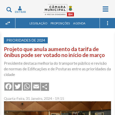
Togg
Toggle
ENTRAR
navig
navigation
LEGISLAÇÃO
PROPOSIÇÕES
AGENDA
PRIORIDADES DE 2024
Projeto que anula aumento da tarifa de
ônibus pode ser votado no início de março
Presidente destaca melhoria do transporte público e revisão
de normas de Edificações e de Posturas entre as prioridades da
cidade
Share
Facebook
Twitter
WhatsApp
Email
Quarta-Feira, 31 Janeiro, 2024 - 19:15