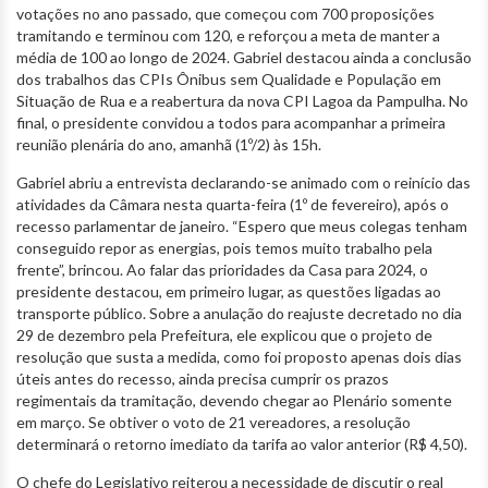
votações no ano passado, que começou com 700 proposições
tramitando e terminou com 120, e reforçou a meta de manter a
média de 100 ao longo de 2024. Gabriel destacou ainda a conclusão
dos trabalhos das CPIs Ônibus sem Qualidade e População em
Situação de Rua e a reabertura da nova CPI Lagoa da Pampulha. No
final, o presidente convidou a todos para acompanhar a primeira
reunião plenária do ano, amanhã (1º/2) às 15h.
Gabriel abriu a entrevista declarando-se animado com o reinício das
atividades da Câmara nesta quarta-feira (1º de fevereiro), após o
recesso parlamentar de janeiro. “Espero que meus colegas tenham
conseguido repor as energias, pois temos muito trabalho pela
frente”, brincou. Ao falar das prioridades da Casa para 2024, o
presidente destacou, em primeiro lugar, as questões ligadas ao
transporte público. Sobre a anulação do reajuste decretado no dia
29 de dezembro pela Prefeitura, ele explicou que o projeto de
resolução que susta a medida, como foi proposto apenas dois dias
úteis antes do recesso, ainda precisa cumprir os prazos
regimentais da tramitação, devendo chegar ao Plenário somente
em março. Se obtiver o voto de 21 vereadores, a resolução
determinará o retorno imediato da tarifa ao valor anterior (R$ 4,50).
O chefe do Legislativo reiterou a necessidade de discutir o real