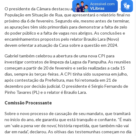
O presidente da Câmara destacou ainda os trabalhos da CPI -
População em Situação de Rua, que apresentará o relatório final no
próximo dia 6 de fevereiro. Segundo ele, mesmo antes de terminar,
as apurações têm sido primordiais para demonstrar a falta de zelo
do poder público e a falta de vagas nos abrigos. As conclusões e
encaminhamentos propostos pelo relator Braulio Lara (Novo)
devem orientar a atuação da Casa sobre a questão em 2024.
Gabriel também celebrou a abertura de uma nova CPI para
investigar contratos de limpeza da Lagoa da Pampulha. As reuniões
começam a partir de 20 de fevereiro e serão realizadas a cada 15
dias, sempre às terças-feiras. A CPI tinha sido suspensa em julho,
após contestação da Prefeitura, mas foi retomada em 21 de
dezembro por decisão judicial. O presidente é Sérgio Fernando de
Pinho Tavares (PL) e o relator é Braulio Lara.
Comissão Processante
Sobre o novo processo de cassação de seu mandato, que tramitará
no início do ano, ele garantiu que está tranquilo e confiante. “É mais
um ‘vale a pena ver de novo’, história repetida, que também não vai
dar em nada”, declarou. As oitivas das testemunhas começam no dia