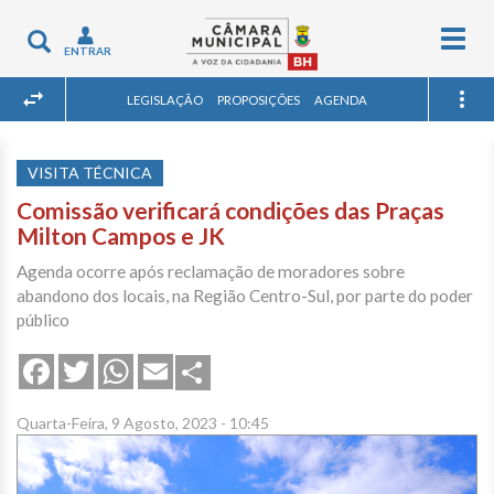
Togg
Toggle
ENTRAR
navig
navigation
LEGISLAÇÃO
PROPOSIÇÕES
AGENDA
VISITA TÉCNICA
Comissão verificará condições das Praças
Milton Campos e JK
Agenda ocorre após reclamação de moradores sobre
abandono dos locais, na Região Centro-Sul, por parte do poder
público
Share
Facebook
Twitter
WhatsApp
Email
Quarta-Feira, 9 Agosto, 2023 - 10:45