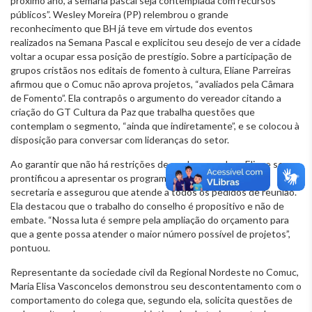
próximo ano, a semana pascal seja contemplada com recursos
públicos”. Wesley Moreira (PP) relembrou o grande
reconhecimento que BH já teve em virtude dos eventos
realizados na Semana Pascal e explicitou seu desejo de ver a cidade
voltar a ocupar essa posição de prestígio. Sobre a participação de
grupos cristãos nos editais de fomento à cultura, Eliane Parreiras
afirmou que o Comuc não aprova projetos, “avaliados pela Câmara
de Fomento”. Ela contrapôs o argumento do vereador citando a
criação do GT Cultura da Paz que trabalha questões que
contemplam o segmento, “ainda que indiretamente”, e se colocou à
disposição para conversar com lideranças do setor.
Ao garantir que não há restrições de nenhuma ordem, Eliane se
prontificou a apresentar os programas desenvolvidos pela
secretaria e assegurou que atende a todos os pedidos de reunião.
Ela destacou que o trabalho do conselho é propositivo e não de
embate. “Nossa luta é sempre pela ampliação do orçamento para
que a gente possa atender o maior número possível de projetos”,
pontuou.
Representante da sociedade civil da Regional Nordeste no Comuc,
Maria Elisa Vasconcelos demonstrou seu descontentamento com o
comportamento do colega que, segundo ela, solicita questões de