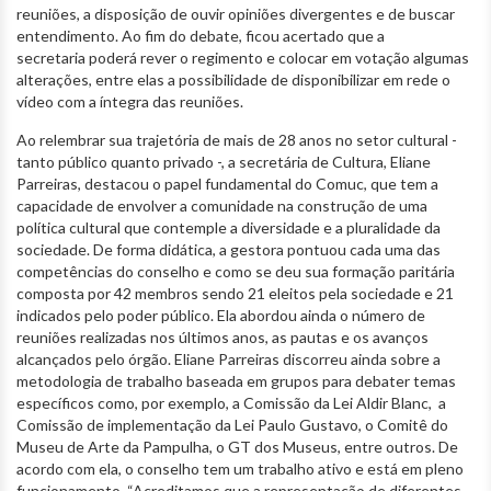
reuniões, a disposição de ouvir opiniões divergentes e de buscar
entendimento. Ao fim do debate, ficou acertado que a
secretaria poderá rever o regimento e colocar em votação algumas
alterações, entre elas a possibilidade de disponibilizar em rede o
vídeo com a íntegra das reuniões.
Ao relembrar sua trajetória de mais de 28 anos no setor cultural -
tanto público quanto privado -, a secretária de Cultura, Eliane
Parreiras, destacou o papel fundamental do Comuc, que tem a
capacidade de envolver a comunidade na construção de uma
política cultural que contemple a diversidade e a pluralidade da
sociedade. De forma didática, a gestora pontuou cada uma das
competências do conselho e como se deu sua formação paritária
composta por 42 membros sendo 21 eleitos pela sociedade e 21
indicados pelo poder público. Ela abordou ainda o número de
reuniões realizadas nos últimos anos, as pautas e os avanços
alcançados pelo órgão. Eliane Parreiras discorreu ainda sobre a
metodologia de trabalho baseada em grupos para debater temas
específicos como, por exemplo, a Comissão da Lei Aldir Blanc, a
Comissão de implementação da Lei Paulo Gustavo, o Comitê do
Museu de Arte da Pampulha, o GT dos Museus, entre outros. De
acordo com ela, o conselho tem um trabalho ativo e está em pleno
funcionamento. “Acreditamos que a representação de diferentes