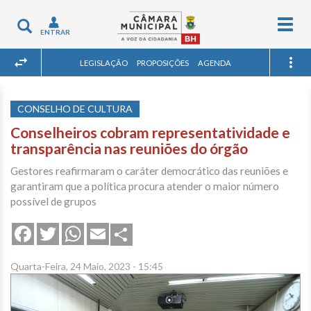
Togg
Toggle
ENTRAR
navig
navigation
LEGISLAÇÃO
PROPOSIÇÕES
AGENDA
CONSELHO DE CULTURA
Conselheiros cobram representatividade e
transparência nas reuniões do órgão
Gestores reafirmaram o caráter democrático das reuniões e
garantiram que a política procura atender o maior número
possível de grupos
Share
Facebook
Twitter
WhatsApp
Email
Quarta-Feira, 24 Maio, 2023 - 15:45