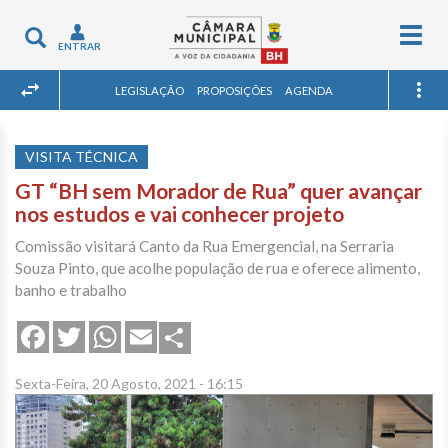
Togg
Toggle
ENTRAR
navig
navigation
LEGISLAÇÃO
PROPOSIÇÕES
AGENDA
VISITA TÉCNICA
GT “BH sem Morador de Rua” quer avançar
nos estudos e vai conhecer projeto
Comissão visitará Canto da Rua Emergencial, na Serraria
Souza Pinto, que acolhe população de rua e oferece alimento,
banho e trabalho
Share
Facebook
Twitter
WhatsApp
Email
Sexta-Feira, 20 Agosto, 2021 - 16:15