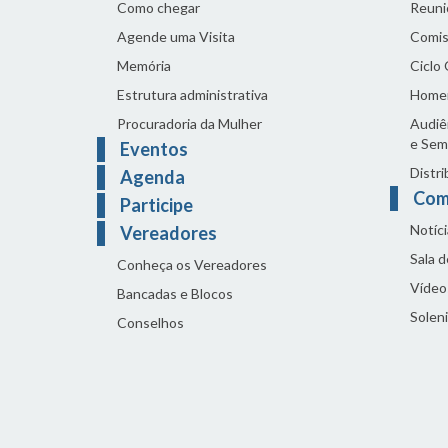
Como chegar
Reuni
Agende uma Visita
Comis
Memória
Ciclo
Estrutura administrativa
Home
Procuradoria da Mulher
Audiên
e Sem
Eventos
Distri
Agenda
Com
Participe
Notíci
Vereadores
Sala 
Conheça os Vereadores
Vídeo
Bancadas e Blocos
Solen
Conselhos