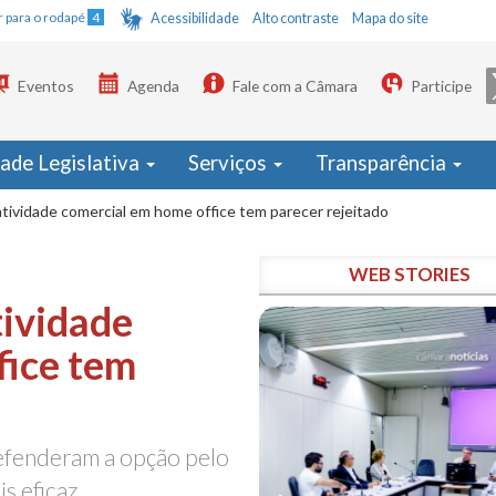
Ir para o rodapé
4
Acessibilidade
Alto contraste
Mapa do site
Eventos
Agenda
Fale com a Câmara
Participe
dade Legislativa
Serviços
Transparência
ividade comercial em home office tem parecer rejeitado
WEB STORIES
ividade
fice tem
efenderam a opção pelo
s eficaz