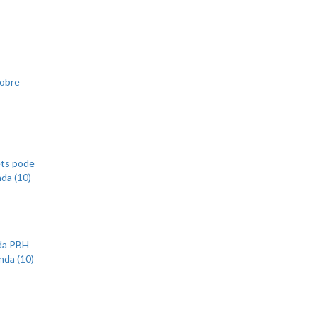
sobre
ets pode
nda (10)
 da PBH
nda (10)