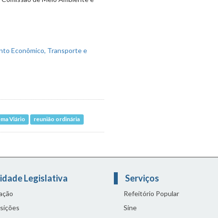
ma Viário
reunião ordinária
idade Legislativa
Serviços
lação
Refeitório Popular
sições
Sine