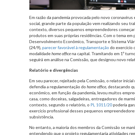
Em razão da pandemia provocada pelo novo coronavírus 
social, grande parte da população vem realizando seu tr
contexto,
diversos pequenos empreendedores
começara
produtos em suas próprias residências.
Com o tema em p
Desenvolvimento Econômico, Transporte e Sistema Viário
(24/9),
parecer favorável à regulamentação
do exercício 
modalidade
home office
na capital. Tramitando em 1º turn
seguirá em análise na Comissão, que designou novo relato
Relatório e divergências
Em seu parecer, rejeitado pela Comissão, o relator inicia
defendia a regulamentação do
home office
, destacando q
econômico, em função da pandemia, levou muitos empre
casa, como doceiras, salgadeiras, entregadores de marmi
contexto, segundo o relatório, o
PL 1011/20
poderia gara
exercício profissional desses pequenos empreendedores
subsistência.
No entanto, a maioria dos membros da Comissão se manif
entendendo que o projeto regulamentaria atividades rem