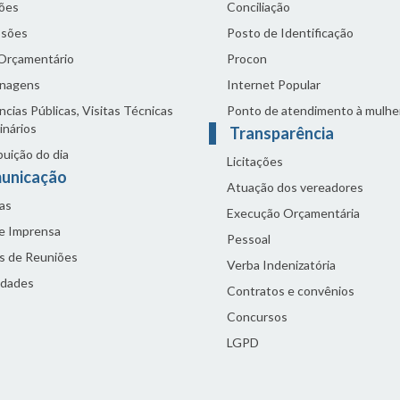
ões
Conciliação
sões
Posto de Identificação
 Orçamentário
Procon
nagens
Internet Popular
cias Públicas, Visitas Técnicas
Ponto de atendimento à mulhe
inários
Transparência
buição do dia
Licitações
unicação
Atuação dos vereadores
as
Execução Orçamentária
de Imprensa
Pessoal
s de Reuniões
Verba Indenizatória
idades
Contratos e convênios
Concursos
LGPD