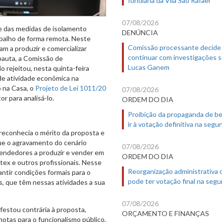
07/08/2026
e das medidas de isolamento
DENÚNCIA
abalho de forma remota. Neste
Comissão processante decide
m a produzir e comercializar
continuar com investigações 
auta, a Comissão de
Lucas Ganem
 rejeitou, nesta quinta-feira
de atividade econômica na
o na Casa, o
Projeto de Lei 1011/20
07/08/2026
r para analisá-lo.
ORDEM DO DIA
Proibição da propaganda de b
ir à votação definitiva na segu
l reconhecia o mérito da proposta e
ue o agravamento do cenário
07/08/2026
endedores a produzir e vender em
ORDEM DO DIA
tex e outros profissionais. Nesse
Reorganização administrativa
ntir condições formais para o
pode ter votação final na segu
, que têm nessas atividades a sua
07/08/2026
estou contrária à proposta,
ORÇAMENTO E FINANÇAS
otas para o funcionalismo público,