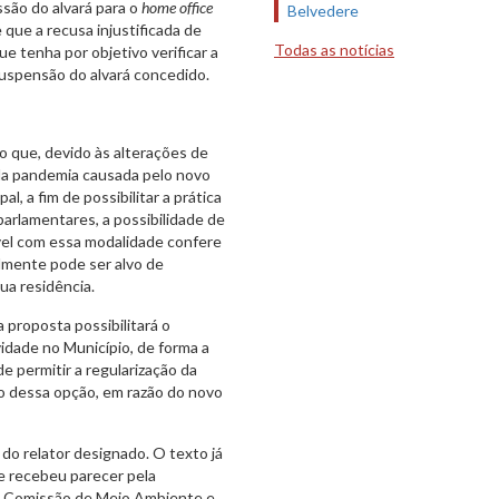
são do alvará para o
home office
Belvedere
e que a recusa injustificada de
Todas as notícias
ue tenha por objetivo verificar a
suspensão do alvará concedido.
o que, devido às alterações de
a pandemia causada pelo novo
l, a fim de possibilitar a prática
arlamentares, a possibilidade de
ível com essa modalidade confere
almente pode ser alvo de
sua residência.
 proposta possibilitará o
dade no Município, de forma a
e permitir a regularização da
o dessa opção, em razão do novo
o relator designado. O texto já
de recebeu parecer pela
ela Comissão de Meio Ambiente e