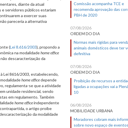
Comissão acompanha TCE e
mentares, diante da atual
recomenda aprovação das con
 e servidores públicos estariam
PBH de 2020
continuarem a exercer suas
não pareceria a alternativa
07/08/2026
ORDEM DO DIA
Normas mais rígidas para vend
onte (
Lei 8.616/2003
), propondo a
animais domésticos deve ter 
econômica na modalidade
home office
definitiva
 não descaracterização da
07/08/2026
ORDEM DO DIA
) à Lei 8616/2003, estabelecendo,
a modalidade
home office
depende
Proibição de recursos a entid
vo, regulamenta-se que a atividade
ligadas a ocupações vai a Plená
 em unidade residencial, sendo
10
vistas em regulamento. Também
odalidade
home office
independente
06/08/2026
ontrapartida, o artigo proíbe
MOBILIDADE URBANA
 descaracterização da modalidade
Moradores cobram mais infor
sobre novo espaço de evento