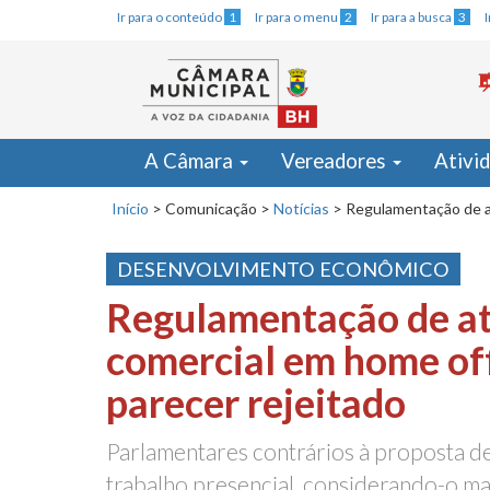
Ir para o conteúdo
1
Ir para o menu
2
Ir para a busca
3
A Câmara
Vereadores
Ativi
Início
>
Comunicação
>
Notícias
>
Regulamentação de at
DESENVOLVIMENTO ECONÔMICO
Regulamentação de at
comercial em home of
parecer rejeitado
Parlamentares contrários à proposta d
trabalho presencial, considerando-o mai