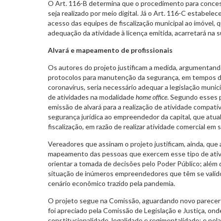
O Art. 116-B determina que o procedimento para conces
seja realizado por meio digital. Já o Art. 116-C estabelec
acesso das equipes de fiscalização municipal ao imóvel, q
adequação da atividade à licença emitida, acarretará na 
Alvará e mapeamento de profissionais
Os autores do projeto justificam a medida, argumentand
protocolos para manutenção da segurança, em tempos d
coronavírus, seria necessário adequar a legislação municipa
de atividades na modalidade
home office
. Segundo esses p
emissão de alvará para a realização de atividade compat
segurança jurídica ao empreendedor da capital, que atu
fiscalização, em razão de realizar atividade comercial em 
Vereadores que assinam o projeto justificam, ainda, que a
mapeamento das pessoas que exercem esse tipo de ativi
orientar a tomada de decisões pelo Poder Público; além d
situação de inúmeros empreendedores que têm se valid
cenário econômico trazido pela pandemia.
O projeto segue na Comissão, aguardando novo parecer d
foi apreciado pela Comissão de Legislação e Justiça, on
constitucionalidade, legalidade e regimentalidade; e p