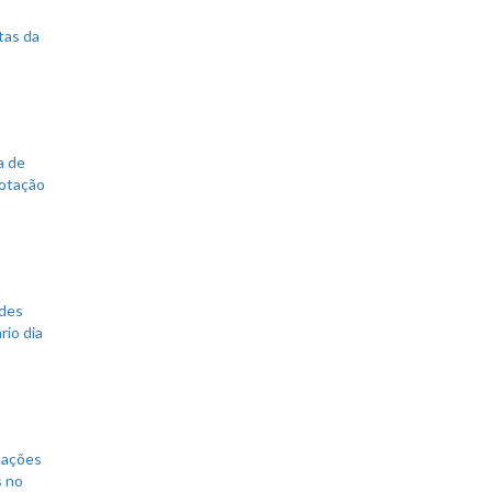
tas da
a de
votação
ades
rio dia
mações
s no