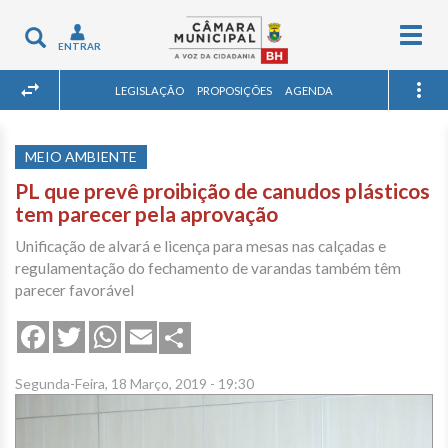
Togg
Toggle
ENTRAR
navig
navigation
LEGISLAÇÃO
PROPOSIÇÕES
AGENDA
MEIO AMBIENTE
PL que prevê proibição de canudos plásticos
tem parecer pela aprovação
Unificação de alvará e licença para mesas nas calçadas e
regulamentação do fechamento de varandas também têm
parecer favorável
Share
Facebook
Twitter
WhatsApp
Email
Segunda-Feira, 18 Março, 2019 - 19:30