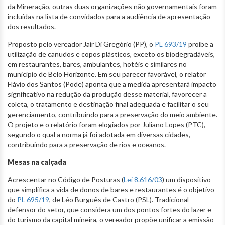
da Mineração, outras duas organizações não governamentais foram
incluídas na lista de convidados para a audiência de apresentação
dos resultados.
Proposto pelo vereador Jair Di Gregório (PP), o
PL 693/19
proíbe a
utilização de canudos e copos plásticos, exceto os biodegradáveis,
em restaurantes, bares, ambulantes, hotéis e similares no
município de Belo Horizonte. Em seu parecer favorável, o relator
Flávio dos Santos (Pode) aponta que a medida apresentará impacto
significativo na redução da produção desse material, favorecer a
coleta, o tratamento e destinação final adequada e facilitar o seu
gerenciamento, contribuindo para a preservação do meio ambiente.
O projeto e o relatório foram elogiados por Juliano Lopes (PTC),
segundo o qual a norma já foi adotada em diversas cidades,
contribuindo para a preservação de rios e oceanos.
Mesas na calçada
Acrescentar no Código de Posturas (
Lei 8.616/03
) um dispositivo
que simplifica a vida de donos de bares e restaurantes é o objetivo
do
PL 695/19
, de Léo Burguês de Castro (PSL). Tradicional
defensor do setor, que considera um dos pontos fortes do lazer e
do turismo da capital mineira, o vereador propõe unificar a emissão