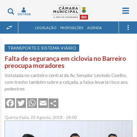
Togg
Toggle
ENTRAR
navig
navigation
LEGISLAÇÃO
PROPOSIÇÕES
AGENDA
TRANSPORTE E SISTEMA VIÁRIO
Falta de segurança em ciclovia no Barreiro
preocupa moradores
Instalada no canteiro central da Av. Senador Levindo Coelho,
com trecho também sobre a calçada, a faixa levaria risco aos
pedestres
Share
Facebook
Twitter
WhatsApp
Email
Quinta-Feira, 23 Agosto, 2018 - 18:00