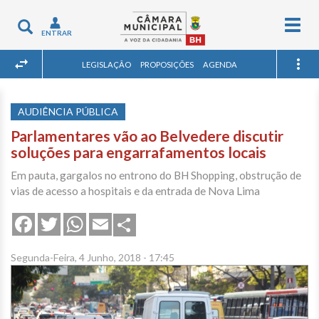
Togg
Toggle
ENTRAR
navig
navigation
LEGISLAÇÃO
PROPOSIÇÕES
AGENDA
AUDIÊNCIA PÚBLICA
Parlamentares vão ao Belvedere discutir
soluções para engarrafamentos locais
Em pauta, gargalos no entrono do BH Shopping, obstrução de
vias de acesso a hospitais e da entrada de Nova Lima
Share
Facebook
Twitter
WhatsApp
Email
Segunda-Feira, 4 Junho, 2018 - 17:45