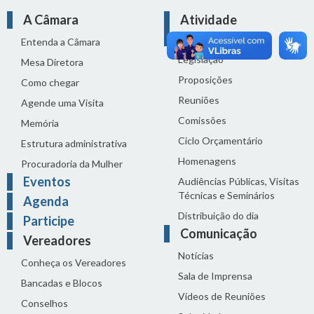
A Câmara
Atividade
Legislativa
Entenda a Câmara
Legislação
Mesa Diretora
Proposições
Como chegar
Reuniões
Agende uma Visita
Comissões
Memória
Ciclo Orçamentário
Estrutura administrativa
Homenagens
Procuradoria da Mulher
Eventos
Audiências Públicas, Visitas
Técnicas e Seminários
Agenda
Distribuição do dia
Participe
Comunicação
Vereadores
Notícias
Conheça os Vereadores
Sala de Imprensa
Bancadas e Blocos
Vídeos de Reuniões
Conselhos