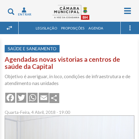
Togg
Toggle
ENTRAR
navig
navigation
LEGISLAÇÃO
PROPOSIÇÕES
AGENDA
SAÚDE E SANEAMENTO
Agendadas novas vistorias a centros de
saúde da Capital
Objetivo é averiguar,
in loco
, condições de infraestrutura e de
atendimento nas unidades
Share
Facebook
Twitter
WhatsApp
Email
Quarta-Feira, 4 Abril, 2018 - 19:00