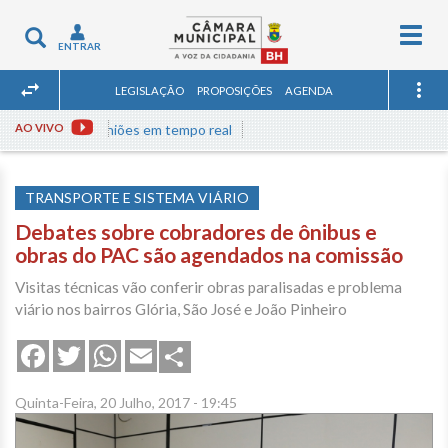
Togg
Toggle
ENTRAR
navig
navigation
LEGISLAÇÃO
PROPOSIÇÕES
AGENDA
ssista às reuniões em tempo real
AO VIVO
TRANSPORTE E SISTEMA VIÁRIO
Debates sobre cobradores de ônibus e
obras do PAC são agendados na comissão
Visitas técnicas vão conferir obras paralisadas e problema
viário nos bairros Glória, São José e João Pinheiro
Share
Facebook
Twitter
WhatsApp
Email
Quinta-Feira, 20 Julho, 2017 - 19:45