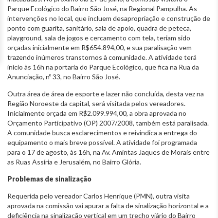
Parque Ecológico do Bairro São José, na Regional Pampulha. As
intervenções no local, que incluem desapropriação e construção de
ponto com guarita, sanitário, sala de apoio, quadra de peteca,
playground, sala de jogos e cercamento com tela, teriam sido
orçadas inicialmente em R$654.894,00, e sua paralisação vem
trazendo inúmeros transtornos à comunidade. A atividade terá
início às 16h na portaria do Parque Ecológico, que fica na Rua da
Anunciação, nº 33, no Bairro São José.
Outra área de área de esporte e lazer não concluída, desta vez na
Região Noroeste da capital, será visitada pelos vereadores.
Inicialmente orçada em R$2.099.994,00, a obra aprovada no
Orçamento Participativo (OP) 2007/2008, também está paralisada.
A comunidade busca esclarecimentos e reivindica a entrega do
equipamento o mais breve possível. A atividade foi programada
para o 17 de agosto, às 16h, na Av. Amintas Jaques de Morais entre
as Ruas Assíria e Jerusalém, no Bairro Glória.
Problemas de sinalização
Requerida pelo vereador Carlos Henrique (PMN), outra visita
aprovada na comissão vai apurar a falta de sinalização horizontal e a
deficiência na sinalização vertical em um trecho viário do Bairro