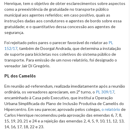
Henrique, tem o objetivo de obter esclarecimentos sobre aspectos
como a preexistência de gratuidade no transporte público
municipal aos agentes referidos; em caso positivo, quais as
instruções dadas aos condutores e agentes de bordo sobre essa
gratuidade; e o quantitativo dessa concessão aos agentes de
segurança.
Foi rejeitado pelos pares o parecer favorável do relator ao
PL
152/17
, também de Doorgal Andrada, que determina a instalação
de suporte para bicicletas nos coletivos do sistema público de
transporte. Para emissão de um novo relatório, foi designado o
vereador Jair Di Gregório.
PL dos Camelôs
Em reunião ad-referendum, realizada imediatamente após a reunião
ordinária, os vereadores apreciaram, em 2º turno, o
PL 309/17
,
encaminhado à Casa pelo Executivo, que institui a Operação
Urbana Simplificada do Plano de Inclusão Produtiva de Camelôs do
Hipercentro. Em seu parecer, aprovado pelos colegas,
o relatório
de
Carlos Henrique recomendou pela aprovação das emendas 6, 7, 8,
15, 19, 20, 21 e 24 e a rejeição das emendas 2, 4, 5, 9, 10, 11, 12, 13,
14, 16, 17, 18, 22 e 23.