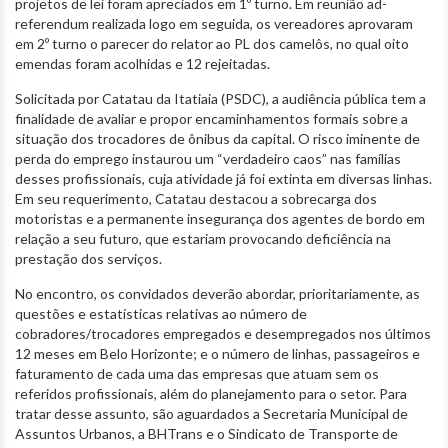
projetos de lei foram apreciados em 1º turno. Em reunião ad-
referendum realizada logo em seguida, os vereadores aprovaram
em 2º turno o parecer do relator ao PL dos camelôs, no qual oito
emendas foram acolhidas e 12 rejeitadas.
Solicitada por Catatau da Itatiaia (PSDC), a audiência pública tem a
finalidade de avaliar e propor encaminhamentos formais sobre a
situação dos trocadores de ônibus da capital. O risco iminente de
perda do emprego instaurou um “verdadeiro caos” nas famílias
desses profissionais, cuja atividade já foi extinta em diversas linhas.
Em seu requerimento, Catatau destacou a sobrecarga dos
motoristas e a permanente insegurança dos agentes de bordo em
relação a seu futuro, que estariam provocando deficiência na
prestação dos serviços.
No encontro, os convidados deverão abordar, prioritariamente, as
questões e estatísticas relativas ao número de
cobradores/trocadores empregados e desempregados nos últimos
12 meses em Belo Horizonte; e o número de linhas, passageiros e
faturamento de cada uma das empresas que atuam sem os
referidos profissionais, além do planejamento para o setor. Para
tratar desse assunto, são aguardados a Secretaria Municipal de
Assuntos Urbanos, a BHTrans e o Sindicato de Transporte de