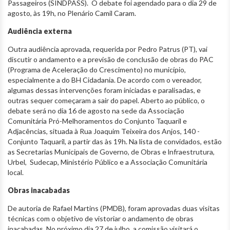
Passageiros (SINDPASS). O debate foi agendado para o dia 29 de
agosto, às 19h, no Plenário Camil Caram.
Audiência externa
Outra audiência aprovada, requerida por Pedro Patrus (PT), vai
discutir o andamento e a previsão de conclusão de obras do PAC
(Programa de Aceleração do Crescimento) no município,
especialmente a do BH Cidadania. De acordo com o vereador,
algumas dessas intervenções foram iniciadas e paralisadas, e
outras sequer começaram a sair do papel. Aberto ao público, o
debate será no dia 16 de agosto na sede da Associação
Comunitária Pró-Melhoramentos do Conjunto Taquaril e
Adjacências, situada à Rua Joaquim Teixeira dos Anjos, 140 -
Conjunto Taquaril, a partir das às 19h. Na lista de convidados, estão
as Secretarias Municipais de Governo, de Obras e lnfraestrutura,
Urbel, Sudecap, Ministério Público e a Associação Comunitária
local.
Obras inacabadas
De autoria de Rafael Martins (PMDB), foram aprovadas duas visitas
técnicas com o objetivo de vistoriar o andamento de obras
inacabadas. No próximo dia 27 de julho, a comissão visitará o