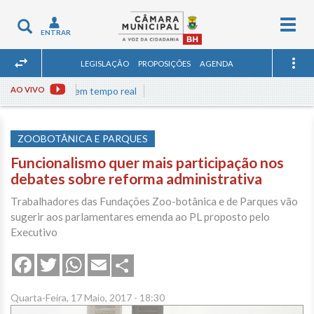
Togg
Toggle
ENTRAR
navig
navigation
LEGISLAÇÃO
PROPOSIÇÕES
AGENDA
a às reuniões em tempo real
AO VIVO
ZOOBOTÂNICA E PARQUES
Funcionalismo quer mais participação nos
debates sobre reforma administrativa
Trabalhadores das Fundações Zoo-botânica e de Parques vão
sugerir aos parlamentares emenda ao PL proposto pelo
Executivo
Share
Facebook
Twitter
WhatsApp
Email
Quarta-Feira, 17 Maio, 2017 - 18:30