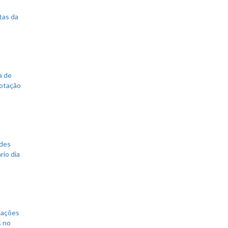
tas da
a de
votação
ades
rio dia
mações
s no