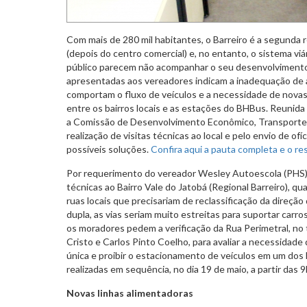
Com mais de 280 mil habitantes, o Barreiro é a segunda 
(depois do centro comercial) e, no entanto, o sistema viár
público parecem não acompanhar o seu desenvolviment
apresentadas aos vereadores indicam a inadequação de a
comportam o fluxo de veículos e a necessidade de novas 
entre os bairros locais e as estações do BHBus. Reunida 
a Comissão de Desenvolvimento Econômico, Transporte e
realização de visitas técnicas ao local e pelo envio de ofí
possíveis soluções.
Confira aqui a pauta completa e o re
Por requerimento do vereador Wesley Autoescola (PHS), 
técnicas ao Bairro Vale do Jatobá (Regional Barreiro), qu
ruas locais que precisariam de reclassificação da direçã
dupla, as vias seriam muito estreitas para suportar carro
os moradores pedem a verificação da Rua Perimetral, no 
Cristo e Carlos Pinto Coelho, para avaliar a necessidade
única e proibir o estacionamento de veículos em um dos l
realizadas em sequência, no dia 19 de maio, a partir das 
Novas linhas alimentadoras