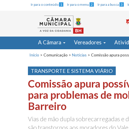
Ir para o conteúdo
1
Ir para o menu
2
Ir para a busca
3
A Câmara
Vereadores
Ativi
Início
>
Comunicação
>
Notícias
>
Comissão apura possí
TRANSPORTE E SISTEMA VIÁRIO
Comissão apura possív
para problemas de mo
Barreiro
Vias de mão dupla sobrecarregadas e d
são transtornos aos moradores do Vale