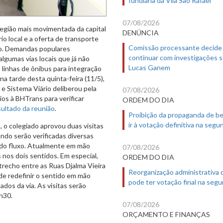
07/08/2026
região mais movimentada da capital
DENÚNCIA
io local e a oferta de transporte
Comissão processante decide
o. Demandas populares
continuar com investigações 
lgumas vias locais que já não
Lucas Ganem
linhas de ônibus para integração
na tarde desta quinta-feira (11/5),
 Sistema Viário deliberou pela
07/08/2026
cios à BHTrans para verificar
ORDEM DO DIA
sultado da reunião
.
Proibição da propaganda de b
ir à votação definitiva na segu
o colegiado aprovou duas visitas
ando serão verificadas diversas
o do fluxo. Atualmente em mão
07/08/2026
s nos dois sentidos. Em especial,
ORDEM DO DIA
trecho entre as Ruas Djalma Vieira
Reorganização administrativa
 de redefinir o sentido em mão
pode ter votação final na segu
ados da via. As visitas serão
9h30.
07/08/2026
ORÇAMENTO E FINANÇAS