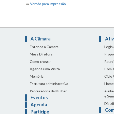
Versão para impressão
A Câmara
Ativ
Entenda a Câmara
Legis
Mesa Diretora
Propo
Como chegar
Reuni
Agende uma Visita
Comis
Memória
Ciclo
Estrutura administrativa
Home
Procuradoria da Mulher
Audiên
e Sem
Eventos
Distri
Agenda
Com
Participe