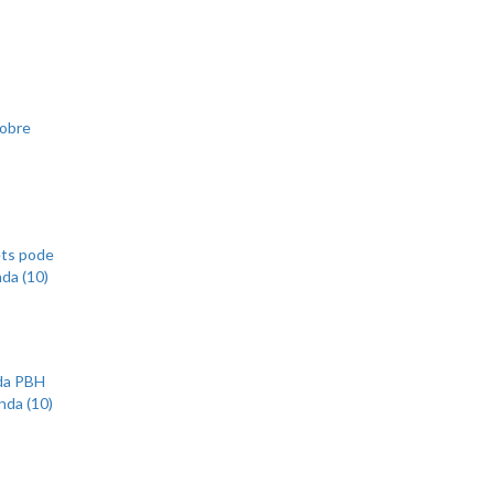
sobre
ets pode
nda (10)
 da PBH
nda (10)