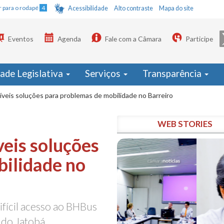
Ir para o rodapé
4
Acessibilidade
Alto contraste
Mapa do site
Eventos
Agenda
Fale com a Câmara
Participe
dade Legislativa
Serviços
Transparência
veis soluções para problemas de mobilidade no Barreiro
WEB STORIES
eis soluções
bilidade no
ifícil acesso ao BHBus
 do Jatobá