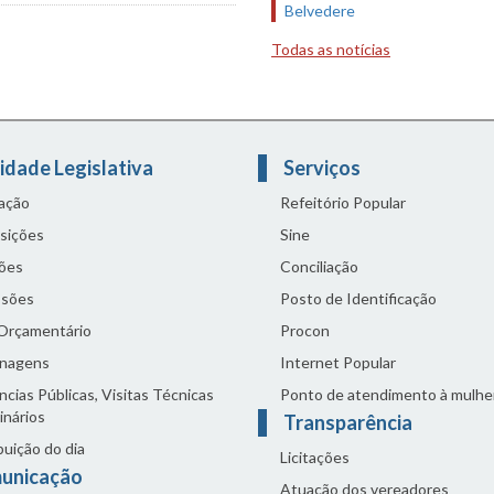
Belvedere
Todas as notícias
idade Legislativa
Serviços
lação
Refeitório Popular
sições
Sine
ões
Conciliação
sões
Posto de Identificação
 Orçamentário
Procon
nagens
Internet Popular
cias Públicas, Visitas Técnicas
Ponto de atendimento à mulhe
inários
Transparência
buição do dia
Licitações
unicação
Atuação dos vereadores