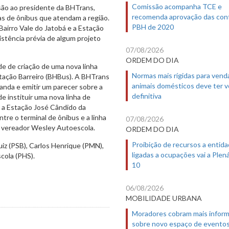
Comissão acompanha TCE e
são ao presidente da BHTrans,
recomenda aprovação das con
has de ônibus que atendam a região.
PBH de 2020
Bairro Vale do Jatobá e a Estação
stência prévia de algum projeto
07/08/2026
ORDEM DO DIA
e de criação de uma nova linha
Normas mais rígidas para vend
Estação Barreiro (BHBus). A BHTrans
animais domésticos deve ter 
anda e emitir um parecer sobre a
definitiva
de instituir uma nova linha de
e a Estação José Cândido da
ntre o terminal de ônibus e a linha
07/08/2026
o vereador Wesley Autoescola.
ORDEM DO DIA
Proibição de recursos a entid
iz (PSB), Carlos Henrique (PMN),
ligadas a ocupações vai a Plená
scola (PHS).
10
06/08/2026
MOBILIDADE URBANA
Moradores cobram mais infor
sobre novo espaço de evento