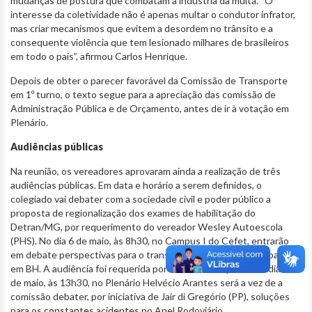
mudanças de postura que combatam a indústria da multa. “O
interesse da coletividade não é apenas multar o condutor infrator,
mas criar mecanismos que evitem a desordem no trânsito e a
consequente violência que tem lesionado milhares de brasileiros
em todo o país”, afirmou Carlos Henrique.
Depois de obter o parecer favorável da Comissão de Transporte
em 1º turno, o texto segue para a apreciação das comissão de
Administração Pública e de Orçamento, antes de ir à votação em
Plenário.
Audiências públicas
Na reunião, os vereadores aprovaram ainda a realização de três
audiências públicas. Em data e horário a serem definidos, o
colegiado vai debater com a sociedade civil e poder público a
proposta de regionalização dos exames de habilitação do
Detran/MG, por requerimento do vereador Wesley Autoescola
(PHS). No dia 6 de maio, às 8h30, no Campus I do Cefet, entrarão
em debate perspectivas para o transporte e a mobilidade urbana
em BH. A audiência foi requerida por Carlos Henrique. Já no dia 18
de maio, às 13h30, no Plenário Helvécio Arantes será a vez de a
comissão debater, por iniciativa de Jair di Gregório (PP), soluções
para os constantes acidentes no Anel Rodoviário.