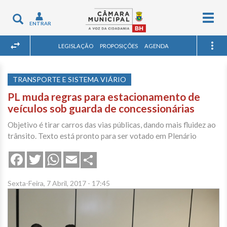
Togg
Toggle
ENTRAR
navig
navigation
LEGISLAÇÃO
PROPOSIÇÕES
AGENDA
TRANSPORTE E SISTEMA VIÁRIO
PL muda regras para estacionamento de
veículos sob guarda de concessionárias
Objetivo é tirar carros das vias públicas, dando mais fluidez ao
trânsito. Texto está pronto para ser votado em Plenário
Share
Facebook
Twitter
WhatsApp
Email
Sexta-Feira, 7 Abril, 2017 - 17:45