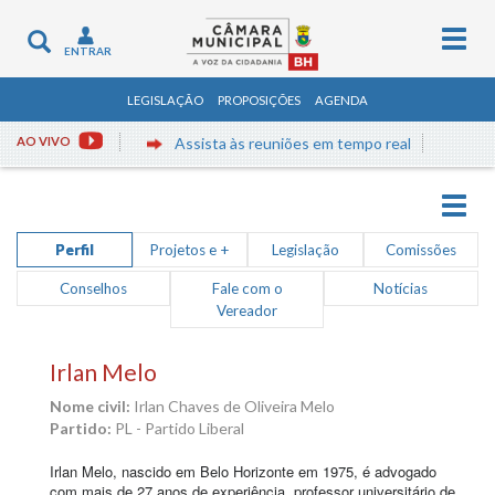
Togg
Toggle
ENTRAR
navig
navigation
LEGISLAÇÃO
PROPOSIÇÕES
AGENDA
AO VIVO
Assista às reuniões em tempo real
Togg
navig
Perfil
Projetos e +
Legislação
Comissões
Conselhos
Fale com o
Notícias
Vereador
Irlan Melo
Nome civil:
Irlan Chaves de Oliveira Melo
Partido:
PL - Partido Liberal
Irlan Melo, nascido em Belo Horizonte em 1975, é advogado
com mais de 27 anos de experiência, professor universitário de