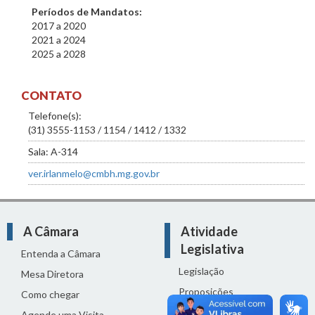
Períodos de Mandatos:
2017
a
2020
2021
a
2024
2025
a
2028
CONTATO
Telefone(s):
(31) 3555-1153 / 1154 / 1412 / 1332
Sala: A-314
ver.irlanmelo@cmbh.mg.gov.br
A Câmara
Atividade
Legislativa
Entenda a Câmara
Legislação
Mesa Diretora
Proposições
Como chegar
Reuniões
Agende uma Visita