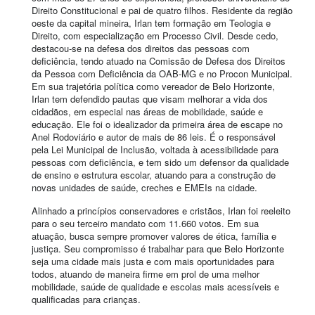
Direito Constitucional e pai de quatro filhos. Residente da região
oeste da capital mineira, Irlan tem formação em Teologia e
Direito, com especialização em Processo Civil. Desde cedo,
destacou-se na defesa dos direitos das pessoas com
deficiência, tendo atuado na Comissão de Defesa dos Direitos
da Pessoa com Deficiência da OAB-MG e no Procon Municipal.
Em sua trajetória política como vereador de Belo Horizonte,
Irlan tem defendido pautas que visam melhorar a vida dos
cidadãos, em especial nas áreas de mobilidade, saúde e
educação. Ele foi o idealizador da primeira área de escape no
Anel Rodoviário e autor de mais de 86 leis. É o responsável
pela Lei Municipal de Inclusão, voltada à acessibilidade para
pessoas com deficiência, e tem sido um defensor da qualidade
de ensino e estrutura escolar, atuando para a construção de
novas unidades de saúde, creches e EMEIs na cidade.
Alinhado a princípios conservadores e cristãos, Irlan foi reeleito
para o seu terceiro mandato com 11.660 votos. Em sua
atuação, busca sempre promover valores de ética, família e
justiça. Seu compromisso é trabalhar para que Belo Horizonte
seja uma cidade mais justa e com mais oportunidades para
todos, atuando de maneira firme em prol de uma melhor
mobilidade, saúde de qualidade e escolas mais acessíveis e
qualificadas para crianças.