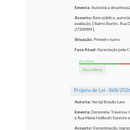
Ementa:
Autoriza a desafetaç
Assunto:
Bem público, autoriz
avaliação, [ Bairro Buritis. Rua
273009M ].
Situação:
Primeiro turno
Fase Atual:
Apreciação pela 
0 é a favor
Sou a favor
Projeto de Lei - 868/202
Autoria:
Ver.(a) Braulio Lara
Ementa:
Denomina Travessa Jo
a Rua Maria Heilbuth Surette e
Assunto:
Denominação, logrado