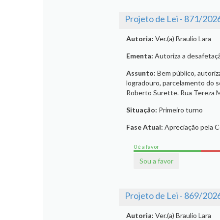
Projeto de Lei - 871/202
Autoria:
Ver.(a) Braulio Lara
Ementa:
Autoriza a desafetaç
Assunto:
Bem público, autoriz
logradouro, parcelamento do sol
Roberto Surette. Rua Tereza Mo
Situação:
Primeiro turno
Fase Atual:
Apreciação pela 
0 é a favor
Sou a favor
Projeto de Lei - 869/202
Autoria:
Ver.(a) Braulio Lara