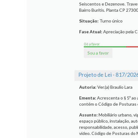
Seiscentos e Dezenove. Traves
Bairro Buritis. Planta CP 2730
Situação:
Turno único
Fase Atual:
Apreciação pela 
0 é a favor
Sou a favor
Projeto de Lei - 817/202
Autoria:
Ver.(a) Braulio Lara
Ementa:
Acrescenta o § 5º ao a
contém o Código de Posturas d
Assunto:
Mobiliário urbano, vi
espaço público, instalação, auto
responsabilidade, acesso, publi
vídeo. Código de Posturas do M