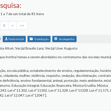
squisa:
1 a 7 de um total de 81 itens
5
>
>>
6
Texto inicial
Tramitação
Acompanhe
ira Altoé; Ver.(a) Braulio Lara; Ver.(a) Uner Augusto
 que institui temas a serem abordados no contraturno das escolas munici
ão, escola pública, estabelecimento de ensino, regulamentação, horário
o, cidadania, mulher, violência, requisito, vedação, discriminação, contrat
m deficiência, ensino fundamental, animal, proteção, meio ambiente, músi
raturno. Educação integral. Educação financeira. Música Erudita. Música
1243. Lei nº 11.302. Lei nº 11302. Lei nº 11.328. Lei nº 11328. Lei nº 11.571. 
2. Lei nº 12.047. Lei nº 12047 ].