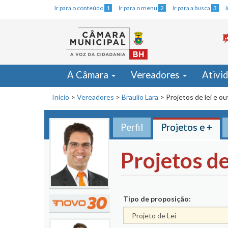
Ir para o conteúdo
1
Ir para o menu
2
Ir para a busca
3
A Câmara
Vereadores
Ativi
Início
>
Vereadores
>
Braulio Lara
>
Projetos de lei e o
Perfil
Projetos e +
Projetos de
Tipo de proposição: