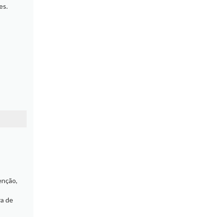
es.
enção,
ra de