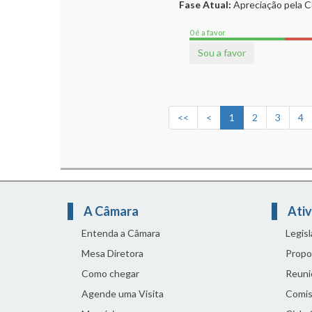
Fase Atual:
Apreciação pela 
0 é a favor
Sou a favor
<<
<
1
2
3
4
A Câmara
Ativ
Entenda a Câmara
Legis
Mesa Diretora
Propo
Como chegar
Reuni
Agende uma Visita
Comis