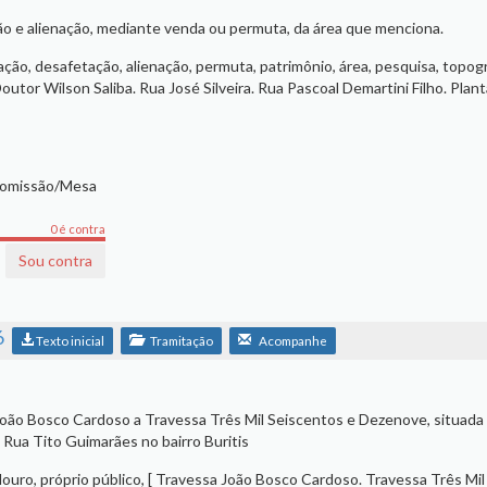
ão e alienação, mediante venda ou permuta, da área que menciona.
ação, desafetação, alienação, permuta, patrimônio, área, pesquisa, topogr
 Doutor Wilson Saliba. Rua José Silveira. Rua Pascoal Demartini Filho. Plan
Comissão/Mesa
0 é contra
Sou contra
6
Texto inicial
Tramitação
Acompanhe
ão Bosco Cardoso a Travessa Três Mil Seiscentos e Dezenove, situada
 Rua Tito Guimarães no bairro Buritis
uro, próprio público, [ Travessa João Bosco Cardoso. Travessa Três Mil