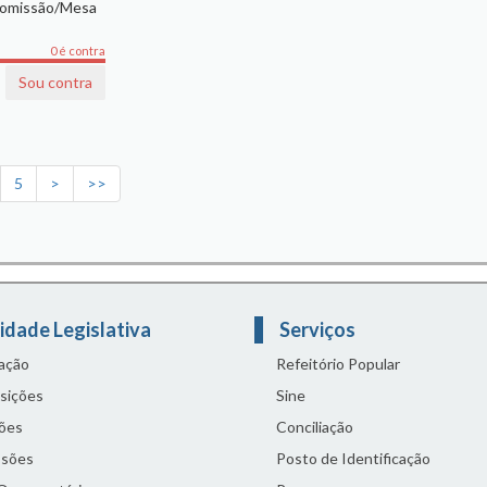
Comissão/Mesa
0 é contra
Sou contra
5
>
>>
idade Legislativa
Serviços
lação
Refeitório Popular
sições
Sine
ões
Conciliação
sões
Posto de Identificação