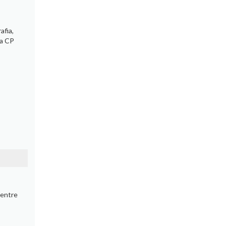
afia,
ta CP
 entre