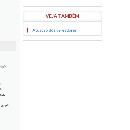
VEJA TAMBÉM
Atuação dos vereadores
pais
,
o,
ca,
Lei nº