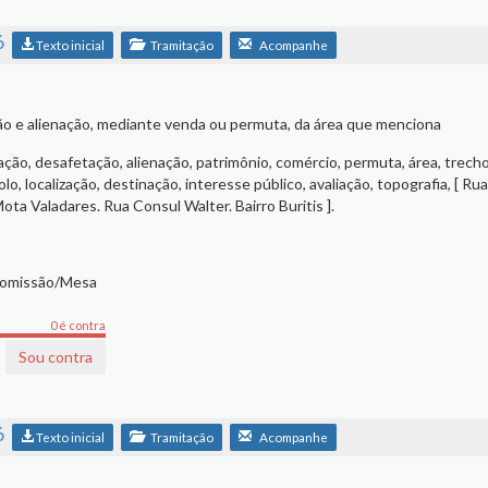
6
Texto inicial
Tramitação
Acompanhe
ão e alienação, mediante venda ou permuta, da área que menciona
ação, desafetação, alienação, patrimônio, comércio, permuta, área, trecho
o, localização, destinação, interesse público, avaliação, topografia, [ Ru
ta Valadares. Rua Consul Walter. Bairro Buritis ].
Comissão/Mesa
0 é contra
Sou contra
6
Texto inicial
Tramitação
Acompanhe