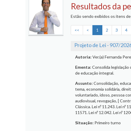
Resultados da pe
Estão sendo exibidos os itens de 
<<
<
1
2
3
4
Projeto de Lei - 907/202
Autoria:
Ver.(a) Fernanda Pere
Ementa:
Consolida legislação
de educação integral.
Assunto:
Consolidação, educaç
tema, economia solidária, direit
voluntariado, idoso, pessoa co
audiovisual, revogação, [ Cont
Clássica. Lei nº 11.243. Lei nº 1
11571. Lei nº 12.042. Lei nº 1204
Situação:
Primeiro turno