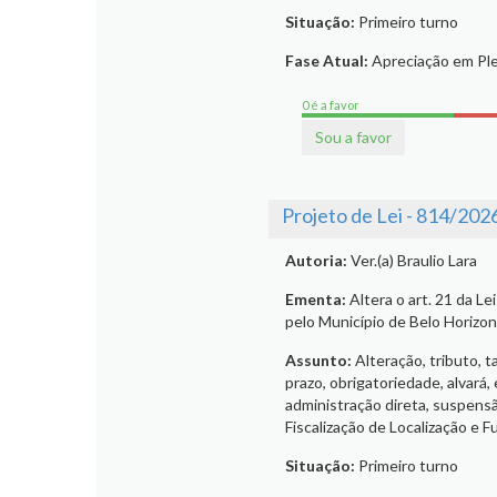
Situação:
Primeiro turno
Fase Atual:
Apreciação em Ple
0 é a favor
Sou a favor
Projeto de Lei - 814/202
Autoria:
Ver.(a) Braulio Lara
Ementa:
Altera o art. 21 da L
pelo Município de Belo Horizon
Assunto:
Alteração, tributo, t
prazo, obrigatoriedade, alvará
administração direta, suspensão,
Fiscalização de Localização e 
Situação:
Primeiro turno