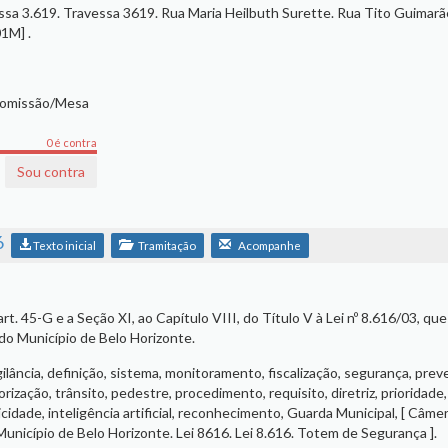
sa 3.619. Travessa 3619. Rua Maria Heilbuth Surette. Rua Tito Guimarã
01M] .
Comissão/Mesa
0 é contra
Sou contra
6
Texto inicial
Tramitação
Acompanhe
rt. 45-G e a Seção XI, ao Capítulo VIII, do Título V à Lei nº 8.616/03, que
o Município de Belo Horizonte.
gilância, definição, sistema, monitoramento, fiscalização, segurança, prev
rização, trânsito, pedestre, procedimento, requisito, diretriz, prioridade,
cidade, inteligência artificial, reconhecimento, Guarda Municipal, [ Câme
unicípio de Belo Horizonte. Lei 8616. Lei 8.616. Totem de Segurança ].