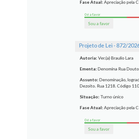
Fase Atual:
Apreciação pela 
0 é a favor
Sou a favor
Projeto de Lei - 872/202
Autoria:
Ver.(a) Braulio Lara
Ementa:
Denomina Rua Doutor 
Assunto:
Denominação, lograd
Dezoito. Rua 1218. Código 11089
Situação:
Turno único
Fase Atual:
Apreciação pela 
0 é a favor
Sou a favor