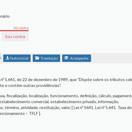
nário
0 é contra
Sou contra
6
Texto inicial
Tramitação
Acompanhe
ei nº 5.641, de 22 de dezembro de 1989, que "Dispõe sobre os tributos co
te e contém outras providências".
axa, fiscalização, localização, funcionamento, definição, cálculo, pagament
, estabelecimento comercial, estabelecimento privado, informação,
 término, atividade, restituição, valor, [ Lei nº 5641. Lei nº 5.641. Taxa de
Funcionamento – TFLF ].