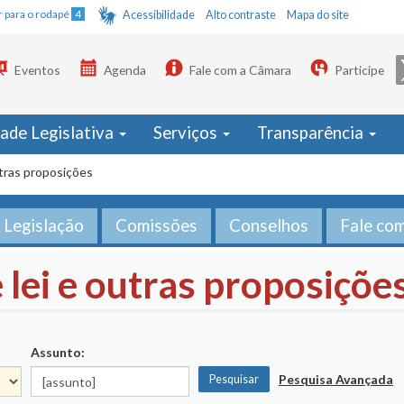
Ir para o rodapé
4
Acessibilidade
Alto contraste
Mapa do site
Eventos
Agenda
Fale com a Câmara
Participe
dade Legislativa
Serviços
Transparência
utras proposições
Legislação
Comissões
Conselhos
Fale co
 lei e outras proposiçõe
Assunto:
Pesquisa Avançada