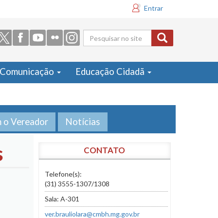
Entrar
Formulário
de busca
Comunicação
Educação Cidadã
m o Vereador
Notícias
s
CONTATO
Telefone(s):
(31) 3555-1307/1308
Sala: A-301
ver.brauliolara@cmbh.mg.gov.br