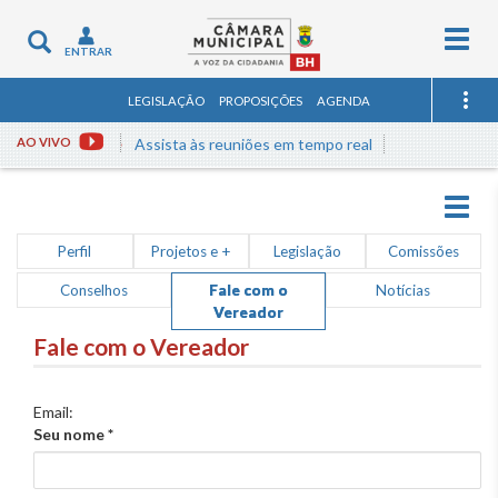
Togg
Toggle
ENTRAR
navig
navigation
LEGISLAÇÃO
PROPOSIÇÕES
AGENDA
AO VIVO
Assista às reuniões em tempo real
Togg
navig
Perfil
Projetos e +
Legislação
Comissões
Conselhos
Fale com o
Notícias
Vereador
Fale com o Vereador
Email:
Seu nome
*