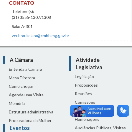
CONTATO
Telefone(s):
(31) 3555-1307/1308
Sala: A-301
ver.brauliolara@cmbh.mg.gov.br
A Câmara
Atividade
Legislativa
Entenda a Câmara
Legislação
Mesa Diretora
Proposições
Como chegar
Reuniões
Agende uma Visita
Comissões
Memória
Ciclo Orçamentário
Estrutura administrativa
Homenagens
Procuradoria da Mulher
Eventos
Audiências Públicas, Visitas