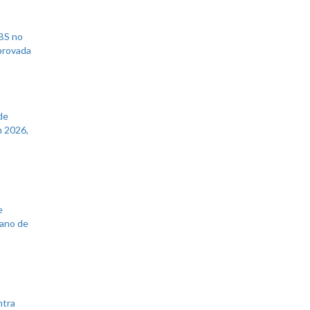
UBS no
aprovada
de
 2026,
e
lano de
ntra