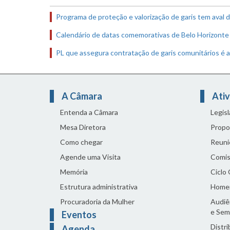
Programa de proteção e valorização de garis tem aval 
Calendário de datas comemorativas de Belo Horizonte
PL que assegura contratação de garis comunitários é 
A Câmara
Ativ
Entenda a Câmara
Legis
Mesa Diretora
Propo
Como chegar
Reuni
Agende uma Visita
Comis
Memória
Ciclo
Estrutura administrativa
Home
Procuradoria da Mulher
Audiên
e Sem
Eventos
Distri
Agenda