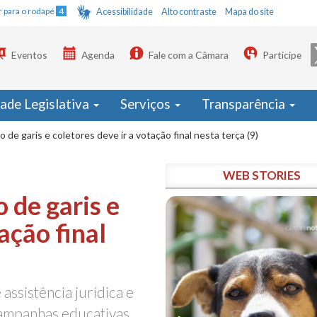
Ir para o rodapé
4
Acessibilidade
Alto contraste
Mapa do site
Eventos
Agenda
Fale com a Câmara
Participe
dade Legislativa
Serviços
Transparência
 de garis e coletores deve ir a votação final nesta terça (9)
WEB STORIES
 de garis e
ação final
ssistência jurídica e
 campanhas educativas