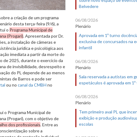
Belvedere
 sobre a criação de um programa
06/08/2026
enário desta terça-feira (9/6), a
Plenário
itui o
Programa Municipal de
Aprovada em 1º turno docênci
ana (Progari)
. Apresentada por Dr.
exclusiva de concursados na 
ões, a instalação de câmeras e
infantil
stência jurídica e psicológica aos
ação imediata a partir da morte do
o de 2025, durante o exercício da
06/08/2026
a de invisibilidade, desrespeito e
Plenário
provação do PL depende de ao menos
Sala reservada a autistas em 
mintas de Barros e pode ser
espetáculos é aprovada em 1º
tal
ou no
canal da CMBH
no
06/08/2026
Plenário
Tem primeiro aval PL que incen
tui o Programa Municipal de
exibição e produção audiovisua
na (Progari), com o objetivo de
escolas
alho dos profissionais
. Entre as
nscientização sobre a
amentos de proteção individual