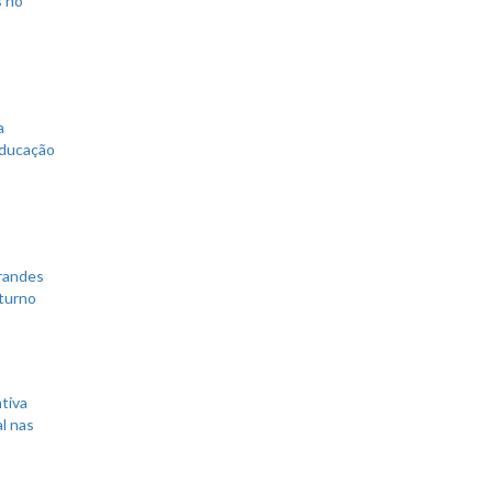
a
educação
grandes
 turno
tiva
l nas