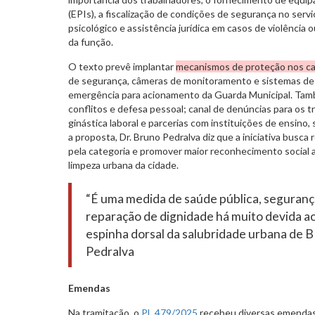
(EPIs), a fiscalização de condições de segurança no ser
psicológico e assistência jurídica em casos de violência 
da função.
O texto prevê implantar
mecanismos de proteção nos ca
de segurança, câmeras de monitoramento e sistemas de 
emergência para acionamento da Guarda Municipal. Tam
conflitos e defesa pessoal; canal de denúncias para os 
ginástica laboral e parcerias com instituições de ensino, 
a proposta, Dr. Bruno Pedralva diz que a iniciativa busc
pela categoria e promover maior reconhecimento social a
limpeza urbana da cidade.
“É uma medida de saúde pública, seguranç
reparação de dignidade há muito devida ao
espinha dorsal da salubridade urbana de B
Pedralva
Emendas
Na tramitação, o
PL 479/2025
recebeu diversas emendas,