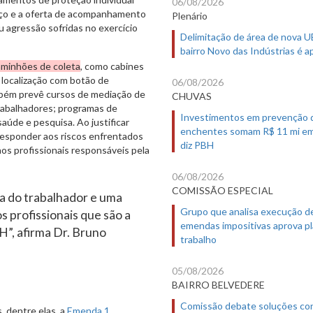
06/08/2026
viço e a oferta de acompanhamento
Plenário
ou agressão sofridas no exercício
Delimitação de área de nova 
bairro Novo das Indústrias é 
minhões de coleta
, como cabines
localização com botão de
06/08/2026
bém prevê cursos de mediação de
CHUVAS
trabalhadores; programas de
Investimentos em prevenção 
saúde e pesquisa. Ao justificar
enchentes somam R$ 11 mi em
a responder aos riscos enfrentados
diz PBH
os profissionais responsáveis pela
06/08/2026
COMISSÃO ESPECIAL
a do trabalhador e uma
Grupo que analisa execução d
s profissionais que são a
emendas impositivas aprova p
H”, afirma Dr. Bruno
trabalho
05/08/2026
BAIRRO BELVEDERE
Comissão debate soluções co
 dentre elas, a
Emenda 1
,