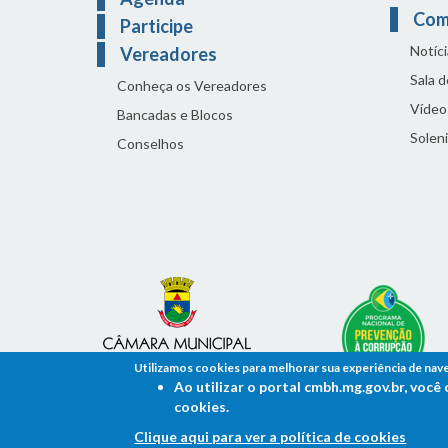
Com
Participe
Notíci
Vereadores
Sala 
Conheça os Vereadores
Vídeo
Bancadas e Blocos
Solen
Conselhos
Utilizamos cookies para melhorar sua experiência de nav
Ao utilizar o portal cmbh.mg.gov.br, voc
cookies.
Clique aqui para ver a política de cookies