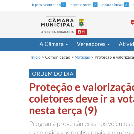
Ir para o conteúdo
1
Ir para o menu
2
Ir para a busca
3
A Câmara
Vereadores
Ativi
Início
>
Comunicação
>
Notícias
>
Proteção e valorização
ORDEM DO DIA
Proteção e valorização
coletores deve ir a vot
nesta terça (9)
Programa prevê câmeras nos veículos e a
psicológica aos profissionais, além de