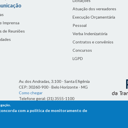
Licitações
unicação
Atuação dos vereadores
as
Execução Orçamentária
de Imprensa
Pessoal
s de Reuniões
Verba Indenizatória
idades
Contratos e convênios
Concursos
LGPD
Av. dos Andradas, 3.100 - Santa Efigênia
CEP: 30260-900 - Belo Horizonte - MG
Como chegar
Telefone geral: (31) 3555-1100
Horário de funcionamento:
egação.
7h às 19h
ê concorda com a política de monitoramento de