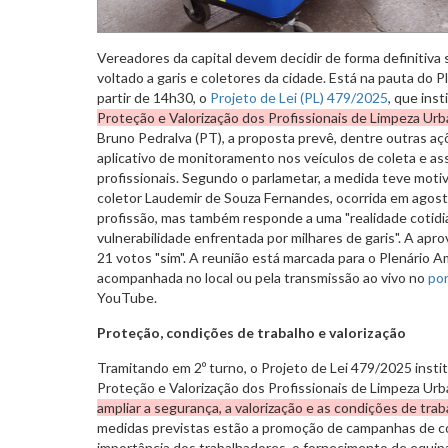
Vereadores da capital devem decidir de forma definitiva
voltado a garis e coletores da cidade. Está na pauta do Pl
partir de 14h30, o
Projeto de Lei (PL) 479/2025
, que inst
Proteção e Valorização dos Profissionais de Limpeza Urb
Bruno Pedralva (PT), a proposta prevê, dentre outras aç
aplicativo de monitoramento nos veículos de coleta e assi
profissionais. Segundo o parlametar, a medida teve motiv
coletor Laudemir de Souza Fernandes, ocorrida em agost
profissão, mas também responde a uma "realidade cotidian
vulnerabilidade enfrentada por milhares de garis". A a
21 votos "sim". A reunião está marcada para o Plenário A
acompanhada no local ou pela transmissão ao vivo no
por
YouTube.
Proteção, condições de trabalho e valorização
Tramitando em 2º turno, o Projeto de Lei 479/2025 insti
Proteção e Valorização dos Profissionais de Limpeza Urba
ampliar a segurança, a valorização e as condições de trab
medidas previstas estão a promoção de campanhas de co
importância dos trabalhadores, o fornecimento de equip