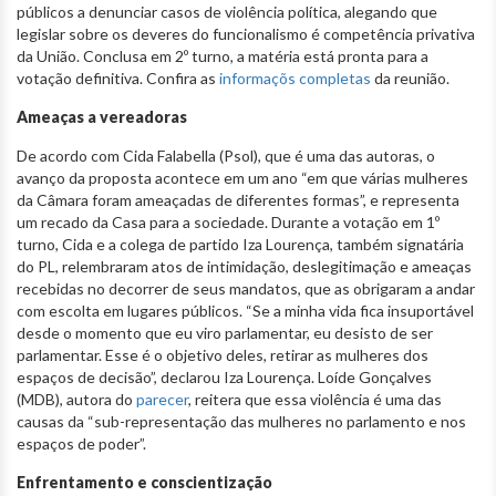
públicos a denunciar casos de violência política, alegando que
legislar sobre os deveres do funcionalismo é competência privativa
da União. Conclusa em 2º turno, a matéria está pronta para a
votação definitiva. Confira as
informaçõs completas
da reunião.
Ameaças a vereadoras
De acordo com Cida Falabella (Psol), que é uma das autoras, o
avanço da proposta acontece em um ano “em que várias mulheres
da Câmara foram ameaçadas de diferentes formas”, e representa
um recado da Casa para a sociedade. Durante a votação em 1º
turno, Cida e a colega de partido Iza Lourença, também signatária
do PL, relembraram atos de intimidação, deslegitimação e ameaças
recebidas no decorrer de seus mandatos, que as obrigaram a andar
com escolta em lugares públicos. “Se a minha vida fica insuportável
desde o momento que eu viro parlamentar, eu desisto de ser
parlamentar. Esse é o objetivo deles, retirar as mulheres dos
espaços de decisão”, declarou Iza Lourença. Loíde Gonçalves
(MDB), autora do
parecer
, reitera que essa violência é uma das
causas da “sub-representação das mulheres no parlamento e nos
espaços de poder”.
Enfrentamento e conscientização