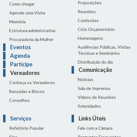
Proposições
Como chegar
Reuniões
Agende uma Visita
Comissões
Memória
Ciclo Orçamentário
Estrutura administrativa
Homenagens
Procuradoria da Mulher
Eventos
Audiências Públicas, Visitas
Técnicas e Seminários
Agenda
Distribuição do dia
Participe
Comunicação
Vereadores
Notícias
Conheça os Vereadores
Sala de Imprensa
Bancadas e Blocos
Vídeos de Reuniões
Conselhos
Solenidades
Serviços
Links Úteis
Refeitório Popular
Fale com a Câmara
Sine
Perguntas Frequentes