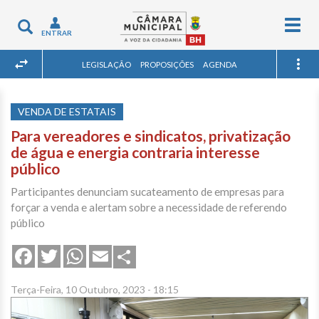
Togg
Toggle
ENTRAR
navig
navigation
LEGISLAÇÃO
PROPOSIÇÕES
AGENDA
VENDA DE ESTATAIS
Para vereadores e sindicatos, privatização
de água e energia contraria interesse
público
Participantes denunciam sucateamento de empresas para
forçar a venda e alertam sobre a necessidade de referendo
público
Share
Facebook
Twitter
WhatsApp
Email
Terça-Feira, 10 Outubro, 2023 - 18:15