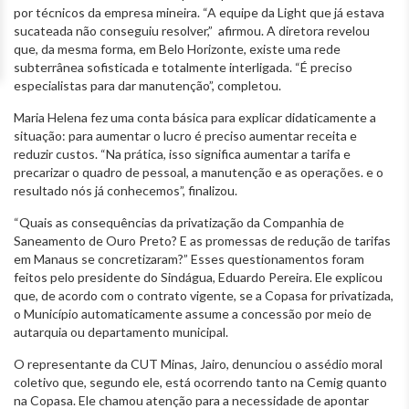
por técnicos da empresa mineira. “A equipe da Light que já estava
sucateada não conseguiu resolver,” afirmou. A diretora revelou
que, da mesma forma, em Belo Horizonte, existe uma rede
subterrânea sofisticada e totalmente interligada. “É preciso
especialistas para dar manutenção”, completou.
Maria Helena fez uma conta básica para explicar didaticamente a
situação: para aumentar o lucro é preciso aumentar receita e
reduzir custos. “Na prática, isso significa aumentar a tarifa e
precarizar o quadro de pessoal, a manutenção e as operações. e o
resultado nós já conhecemos”, finalizou.
“Quais as consequências da privatização da Companhia de
Saneamento de Ouro Preto? E as promessas de redução de tarifas
em Manaus se concretizaram?” Esses questionamentos foram
feitos pelo presidente do Sindágua, Eduardo Pereira. Ele explicou
que, de acordo com o contrato vigente, se a Copasa for privatizada,
o Município automaticamente assume a concessão por meio de
autarquia ou departamento municipal.
O representante da CUT Minas, Jairo, denunciou o assédio moral
coletivo que, segundo ele, está ocorrendo tanto na Cemig quanto
na Copasa. Ele chamou atenção para a necessidade de apontar