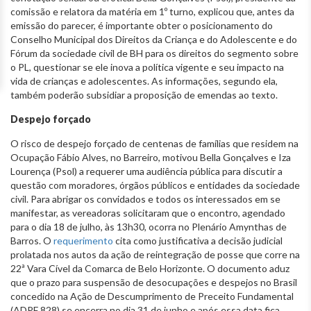
comissão e relatora da matéria em 1º turno, explicou que, antes da
emissão do parecer, é importante obter o posicionamento do
Conselho Municipal dos Direitos da Criança e do Adolescente e do
Fórum da sociedade civil de BH para os direitos do segmento sobre
o PL, questionar se ele inova a política vigente e seu impacto na
vida de crianças e adolescentes. As informações, segundo ela,
também poderão subsidiar a proposição de emendas ao texto.
Despejo forçado
O risco de despejo forçado de centenas de famílias que residem na
Ocupação Fábio Alves, no Barreiro, motivou Bella Gonçalves e Iza
Lourença (Psol) a requerer uma audiência pública para discutir a
questão com moradores, órgãos públicos e entidades da sociedade
civil. Para abrigar os convidados e todos os interessados em se
manifestar, as vereadoras solicitaram que o encontro, agendado
para o dia 18 de julho, às 13h30, ocorra no Plenário Amynthas de
Barros. O
requerimento
cita como justificativa a decisão judicial
prolatada nos autos da ação de reintegração de posse que corre na
22ª Vara Cível da Comarca de Belo Horizonte. O documento aduz
que o prazo para suspensão de desocupações e despejos no Brasil
concedido na Ação de Descumprimento de Preceito Fundamental
(ADPF 828) se encerra no dia 31 de junho e após essa data fica