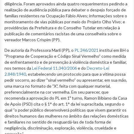
diligência. Foram aprovados ainda quatro requerimentos pedindo a
realização de audiência pública para debater o despejo forçado de
famílias residentes na Ocupação Fábio Alves; informações sobre o
monitoramento de vias públicas por meio do Projeto Olho Vivo; e
providências da Prefeitura e do Conselho Tutelar em relação à
publicação de comentários racistas de uma conselheira sobre o
vereador Marcos Crispim (PP).
De autoria da Professora Marli (PP), o
PL 246/2021
institui em BH o
"Programa de Cooperação e Código Sinal Vermelho” como medida
de enfrentamento e de prevenção à violência doméstica e familiar,
nos termos da
Lei Federal 11.340/2006
e do
Decreto-Lei
2.848/1940
, estabelecendo um protocolo para que a vítima possa
pedir socorro, ao dizer "sinal vermelho” ou apresentar, em sua mão,
uma marca no formato de "X", feita com qualquer material,
preferencialmente na cor vermelha. Em seu parecer, que
recomenda a aprovação do PL em 1º turno, Ramon Bibiano da Casa
de Apoio (PSD) cita o § 1° do art. 1° da lei supracitada, segundo o
qual “o poder público desenvolverá políticas que visem garantir os
direitos humanos das mulheres no âmbito das relações domésticas
e familiares no sentido de resguardá-las de toda forma de
negligência, discriminação, exploração, violência, crueldade e
opressão.”