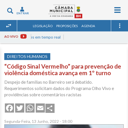
Togg
Toggle
ENTRAR
navig
navigation
LEGISLAÇÃO
PROPOSIÇÕES
AGENDA
sta às reuniões em tempo real
AO VIVO
DIREITOS HUMANOS
“Código Sinal Vermelho” para prevenção de
violência doméstica avança em 1º turno
Despejo de famílias no Barreiro será debatido.
Requerimentos solicitam dados do Programa Olho Vivo e
providências sobre comentários racistas
Share
Facebook
Twitter
WhatsApp
Email
Segunda-Feira, 13 Junho, 2022 - 18:00