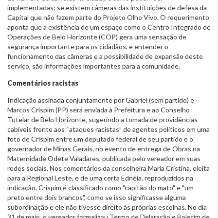
implementadas; se existem câmeras das instituições de defesa da
Capital que não fazem parte do Projeto Olho Vivo. O requerimento
aponta que a existência de um espaço como o Centro Integrado de
Operações de Belo Horizonte (COP) gera uma sensação de
segurança importante para os cidadãos, e entender o
funcionamento das câmeras e a possibilidade de expansão deste
serviço, são informações importantes para a comunidade.
Comentários racistas
Indicação assinada conjuntamente por Gabriel (sem partido) e
Marcos Crispim (PP) será enviada à Prefeitura e ao Conselho
Tutelar de Belo Horizonte, sugerindo a tomada de providências
cabíveis frente aos “ataques racistas” de agentes políticos em uma
foto de Crispim entre um deputado federal de seu partido e o
governador de Minas Gerais, no evento de entrega de Obras na
Maternidade Odete Valadares, publicada pelo vereador em suas
redes sociais. Nos comentários da conselheira Maria Cristina, eleita
para a Regional Leste, e de uma certa Ednéia, reproduzidos na
indicação, Crispim é classificado como "capitão do mato" e "um
preto entre dois brancos", como se isso significasse alguma
subordinação e ele não tivesse direito às próprias escolhas. No dia
31 de maio, o vereador formalizou Termo de Delaração e Boletim de