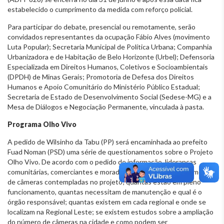
estabelecido o cumprimento da medida com reforço policial.
Para participar do debate, presencial ou remotamente, serão
convidados representantes da ocupação Fábio Alves (movimento
Luta Popular); Secretaria Municipal de Política Urbana; Companhia
Urbanizadora e de Habitação de Belo Horizonte (Urbel); Defensoria
Especializada em Direitos Humanos, Coletivos e Socioambientais
(DPDH) de Minas Gerais; Promotoria de Defesa dos Direitos
Humanos e Apoio Comunitário do Ministério Público Estadual;
Secretaria de Estado de Desenvolvimento Social (Sedese-MG) e a
Mesa de Diálogos e Negociação Permanente, vinculada à pasta.
Programa Olho Vivo
A pedido de Wilsinho da Tabu (PP) será encaminhada ao prefeito
Fuad Noman (PSD) uma série de questionamentos sobre o Projeto
Olho Vivo. De acordo com o pedido de informação, lideranças
comunitárias, comerciantes e moradores querem saber o número
de câmeras contempladas no projeto; quantas estão em pleno
funcionamento, quantas necessitam de manutenção e qual é o
órgão responsável; quantas existem em cada regional e onde se
localizam na Regional Leste; se existem estudos sobre a ampliação
do número de câmeras na cidade e como podem ser