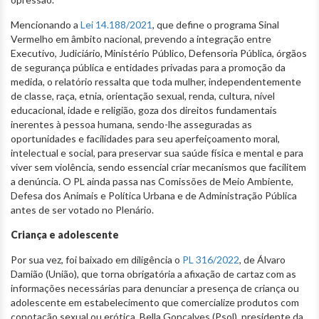
Mencionando a
Lei 14.188/2021
, que define o programa Sinal
Vermelho em âmbito nacional, prevendo a integração entre
Executivo, Judiciário, Ministério Público, Defensoria Pública, órgãos
de segurança pública e entidades privadas para a promoção da
medida, o relatório ressalta que toda mulher, independentemente
de classe, raça, etnia, orientação sexual, renda, cultura, nível
educacional, idade e religião, goza dos direitos fundamentais
inerentes à pessoa humana, sendo-lhe asseguradas as
oportunidades e facilidades para seu aperfeiçoamento moral,
intelectual e social, para preservar sua saúde física e mental e para
viver sem violência, sendo essencial criar mecanismos que facilitem
a denúncia. O PL ainda passa nas Comissões de Meio Ambiente,
Defesa dos Animais e Política Urbana e de Administração Pública
antes de ser votado no Plenário.
Criança e adolescente
Por sua vez, foi baixado em diligência o
PL 316/2022
, de Álvaro
Damião (União), que torna obrigatória a afixação de cartaz com as
informações necessárias para denunciar a presença de criança ou
adolescente em estabelecimento que comercialize produtos com
conotação sexual ou erótica. Bella Gonçalves (Psol), presidente da