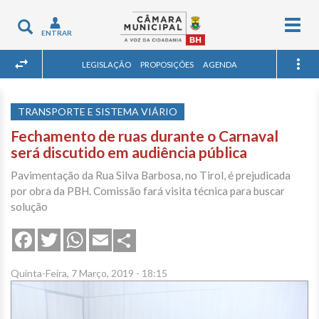
Togg
Toggle
ENTRAR
navig
navigation
LEGISLAÇÃO
PROPOSIÇÕES
AGENDA
TRANSPORTE E SISTEMA VIÁRIO
Fechamento de ruas durante o Carnaval
será discutido em audiência pública
Pavimentação da Rua Silva Barbosa, no Tirol, é prejudicada
por obra da PBH. Comissão fará visita técnica para buscar
solução
Share
Facebook
Twitter
WhatsApp
Email
Quinta-Feira, 7 Março, 2019 - 18:15