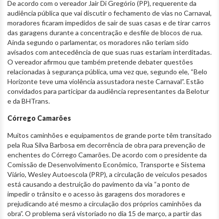
De acordo com o vereador Jair Di Gregório (PP), requerente da
audiência pública que vai discutir o fechamento de vias no Carnaval,
moradores ficaram impedidos de sair de suas casas e de tirar carros
das garagens durante a concentração e desfile de blocos de rua.
Ainda segundo o parlamentar, os moradores não teriam sido
avisados com antecedência de que suas ruas estariam interditadas.
O vereador afirmou que também pretende debater questões
relacionadas à segurança pública, uma vez que, segundo ele, “Belo
Horizonte teve uma violência assustadora neste Carnaval”. Estão
convidados para participar da audiência representantes da Belotur
e da BHTrans.
Córrego Camarões
Muitos caminhões e equipamentos de grande porte têm transitado
pela Rua Silva Barbosa em decorrência de obra para prevenção de
enchentes do Córrego Camarões. De acordo com o presidente da
Comissão de Desenvolvimento Econômico, Transporte e Sistema
Viário, Wesley Autoescola (PRP), a circulação de veículos pesados
está causando a destruição do pavimento da via “a ponto de
impedir o trânsito e o acesso às garagens dos moradores e
prejudicando até mesmo a circulação dos próprios caminhões da
obra”. O problema será vistoriado no dia 15 de março, a partir das