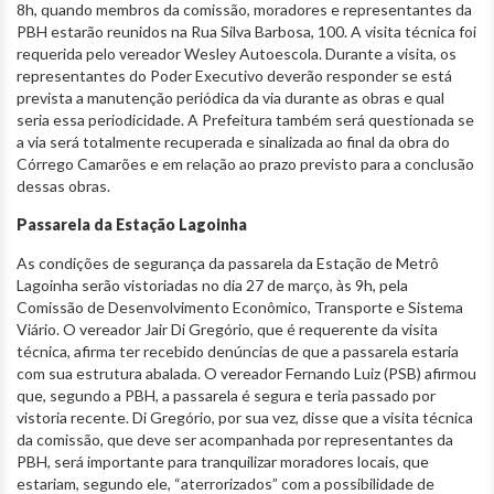
8h, quando membros da comissão, moradores e representantes da
PBH estarão reunidos na Rua Silva Barbosa, 100. A visita técnica foi
requerida pelo vereador Wesley Autoescola. Durante a visita, os
representantes do Poder Executivo deverão responder se está
prevista a manutenção periódica da via durante as obras e qual
seria essa periodicidade. A Prefeitura também será questionada se
a via será totalmente recuperada e sinalizada ao final da obra do
Córrego Camarões e em relação ao prazo previsto para a conclusão
dessas obras.
Passarela da Estação Lagoinha
As condições de segurança da passarela da Estação de Metrô
Lagoinha serão vistoriadas no dia 27 de março, às 9h, pela
Comissão de Desenvolvimento Econômico, Transporte e Sistema
Viário. O vereador Jair Di Gregório, que é requerente da visita
técnica, afirma ter recebido denúncias de que a passarela estaria
com sua estrutura abalada. O vereador Fernando Luiz (PSB) afirmou
que, segundo a PBH, a passarela é segura e teria passado por
vistoria recente. Di Gregório, por sua vez, disse que a visita técnica
da comissão, que deve ser acompanhada por representantes da
PBH, será importante para tranquilizar moradores locais, que
estariam, segundo ele, “aterrorizados” com a possibilidade de