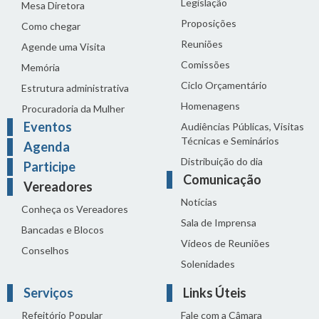
Legislação
Mesa Diretora
Proposições
Como chegar
Reuniões
Agende uma Visita
Comissões
Memória
Ciclo Orçamentário
Estrutura administrativa
Homenagens
Procuradoria da Mulher
Eventos
Audiências Públicas, Visitas
Técnicas e Seminários
Agenda
Distribuição do dia
Participe
Comunicação
Vereadores
Notícias
Conheça os Vereadores
Sala de Imprensa
Bancadas e Blocos
Vídeos de Reuniões
Conselhos
Solenidades
Serviços
Links Úteis
Refeitório Popular
Fale com a Câmara