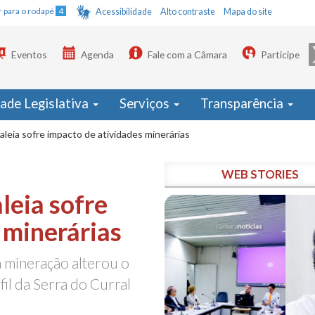
Ir para o rodapé
4
Acessibilidade
Alto contraste
Mapa do site
Eventos
Agenda
Fale com a Câmara
Participe
dade Legislativa
Serviços
Transparência
leia sofre impacto de atividades minerárias
WEB STORIES
leia sofre
 minerárias
 mineração alterou o
fil da Serra do Curral