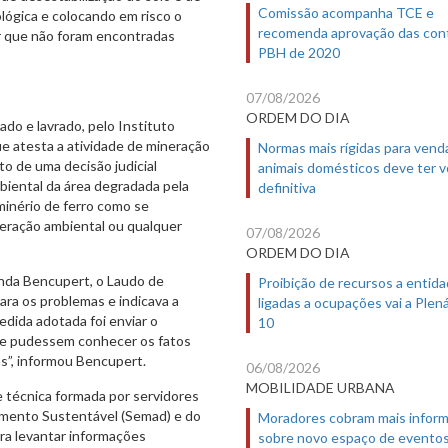
Comissão acompanha TCE e
ógica e colocando em risco o
recomenda aprovação das con
mar que não foram encontradas
PBH de 2020
07/08/2026
ORDEM DO DIA
ado e lavrado, pelo Instituto
e atesta a atividade de mineração
Normas mais rígidas para vend
o de uma decisão judicial
animais domésticos deve ter 
biental da área degradada pela
definitiva
minério de ferro como se
eração ambiental ou qualquer
07/08/2026
ORDEM DO DIA
nda Bencupert, o Laudo de
Proibição de recursos a entid
ra os problemas e indicava a
ligadas a ocupações vai a Plená
edida adotada foi enviar o
10
que pudessem conhecer os fatos
as”, informou Bencupert.
06/08/2026
MOBILIDADE URBANA
e técnica formada por servidores
imento Sustentável (Semad) e do
Moradores cobram mais infor
ara levantar informações
sobre novo espaço de evento