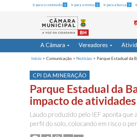
Ir para o conteúdo
1
Ir para o menu
2
Ir para a busca
3
A Câmara
Vereadores
Ativi
Início
>
Comunicação
>
Notícias
>
Parque Estadual da Ba
CPI DA MINERAÇÃO
Parque Estadual da Ba
impacto de atividades
Laudo produzido pelo IEF aponta que a
perfil do solo, colocando em risco o per