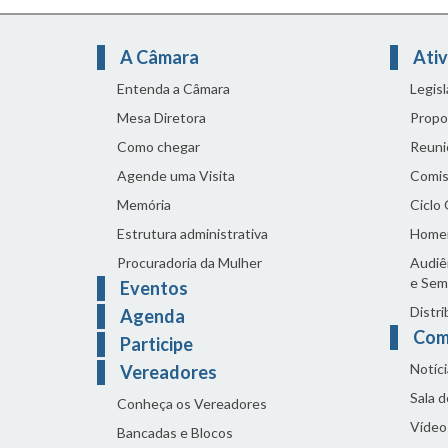
A Câmara
Ativ
Entenda a Câmara
Legis
Mesa Diretora
Propo
Como chegar
Reuni
Agende uma Visita
Comis
Memória
Ciclo
Estrutura administrativa
Home
Procuradoria da Mulher
Audiên
e Sem
Eventos
Distri
Agenda
Com
Participe
Notíci
Vereadores
Sala 
Conheça os Vereadores
Vídeo
Bancadas e Blocos