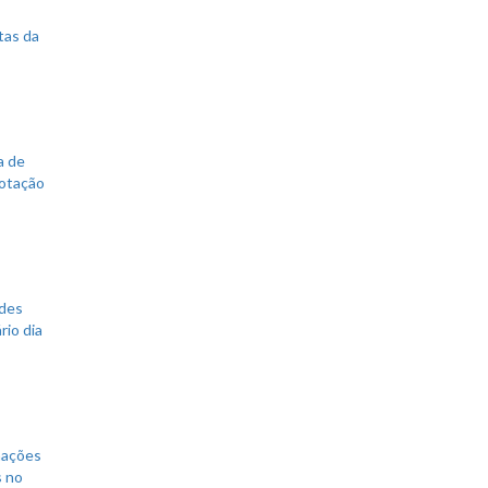
tas da
a de
votação
ades
rio dia
mações
s no