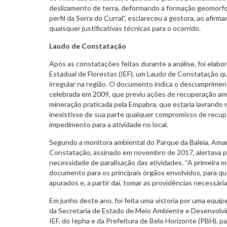
deslizamento de terra, deformando a formação geomorfol
perfil da Serra do Curral”, esclareceu a gestora, ao afir
quaisquer justificativas técnicas para o ocorrido.
Laudo de Constatação
Após as constatações feitas durante a análise, foi elabor
Estadual de Florestas (IEF), um Laudo de Constatação qu
irregular na região. O documento indica o descumpriment
celebrada em 2009, que previu ações de recuperação am
mineração praticada pela Empabra, que estaria lavrando 
inexistisse de sua parte qualquer compromisso de recup
impedimento para a atividade no local.
Segundo a monitora ambiental do Parque da Baleia, Ama
Constatação, assinado em novembro de 2017, alertava pa
necessidade de paralisação das atividades. “A primeira m
documento para os principais órgãos envolvidos, para 
apurados e, a partir daí, tomar as providências necessári
Em junho deste ano, foi feita uma vistoria por uma equip
da Secretaria de Estado de Meio Ambiente e Desenvolv
IEF, do Iepha e da Prefeitura de Belo Horizonte (PBH), p