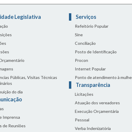
idade Legislativa
Serviços
lação
Refeitório Popular
sições
Sine
ões
Conciliação
sões
Posto de Identificação
 Orçamentário
Procon
nagens
Internet Popular
cias Públicas, Visitas Técnicas
Ponto de atendimento à mulhe
inários
Transparência
buição do dia
Licitações
unicação
Atuação dos vereadores
as
Execução Orçamentária
de Imprensa
Pessoal
s de Reuniões
Verba Indenizatória