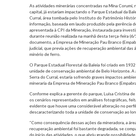
As atividades minerárias concentradas na Mina Corumi, n
capital, já estariam impactando o Parque Estadual da Bal
Curral, área tombada pelo Instituto do Patrimônio Históri
informação, baseada em laudo produzido pela gerência do
apresentada à CPI da Mineração, instaurada para investig
durante reunião realizada na manhã desta terça-feira (6
documento, a Empresa de Mineração Pau Branco (Empab
judicial, que previa ações de recuperação ambiental das á
minério de ferro.
O Parque Estadual Florestal da Baleia foi criado em 1932
unidade de conservação ambiental de Belo Horizonte. A á
Serra do Curral, estaria sofrendo graves impactos ambie
mineraria da Empresa de Mineração Pau Branco (Empabra
Conforme explica a gerente do parque, Luísa Cristina d
os cenários representados em análises fotográficas, feit
evidente que houve uma considerável alteração no perfi
descaracterizando toda a unidade de conservação ao long
“Como consequência dessas ações da mineradora, a áre
recuperação ambiental foi bastante degradada, se comp
do início das atividades, o que abriu grande possibilidad