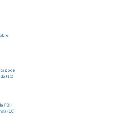
sobre
ets pode
nda (10)
 da PBH
nda (10)