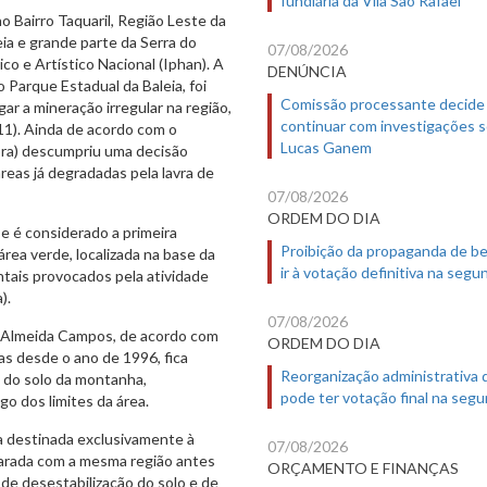
o Bairro Taquaril, Região Leste da
eia e grande parte da Serra do
07/08/2026
co e Artístico Nacional (Iphan). A
DENÚNCIA
 Parque Estadual da Baleia, foi
Comissão processante decide
ar a mineração irregular na região,
continuar com investigações 
/11). Ainda de acordo com o
Lucas Ganem
ra) descumpriu uma decisão
reas já degradadas pela lavra de
07/08/2026
ORDEM DO DIA
 e é considerado a primeira
Proibição da propaganda de b
rea verde, localizada na base da
ir à votação definitiva na segu
ntais provocados pela atividade
).
07/08/2026
e Almeida Campos, de acordo com
ORDEM DO DIA
as desde o ano de 1996, fica
Reorganização administrativa
l do solo da montanha,
pode ter votação final na segu
o dos limites da área.
a destinada exclusivamente à
07/08/2026
arada com a mesma região antes
ORÇAMENTO E FINANÇAS
e de desestabilização do solo e de