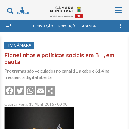
Togg
Toggle
ENTRAR
navig
navigation
LEGISLAÇÃO
PROPOSIÇÕES
AGENDA
TV CÂMARA
Flanelinhas e políticas sociais em BH, em
pauta
Programas são veiculados no canal 11 a cabo e 61.4 na
frequência digital aberta
Share
Facebook
Twitter
WhatsApp
Email
Quarta-Feira, 13 Abril, 2016 - 00:00