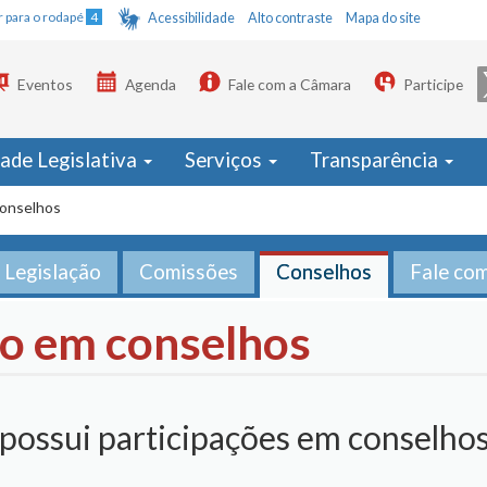
Ir para o rodapé
4
Acessibilidade
Alto contraste
Mapa do site
Eventos
Agenda
Fale com a Câmara
Participe
dade Legislativa
Serviços
Transparência
conselhos
Legislação
Comissões
Conselhos
Fale co
ão em conselhos
possui participações em conselho