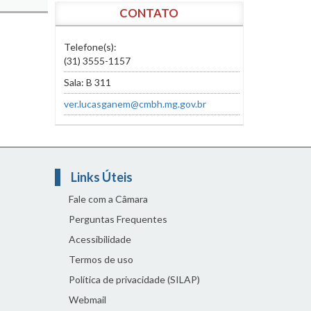
CONTATO
Telefone(s):
(31) 3555-1157
Sala: B 311
ver.lucasganem@cmbh.mg.gov.br
Links Úteis
Fale com a Câmara
Perguntas Frequentes
Acessibilidade
Termos de uso
Política de privacidade (SILAP)
Webmail