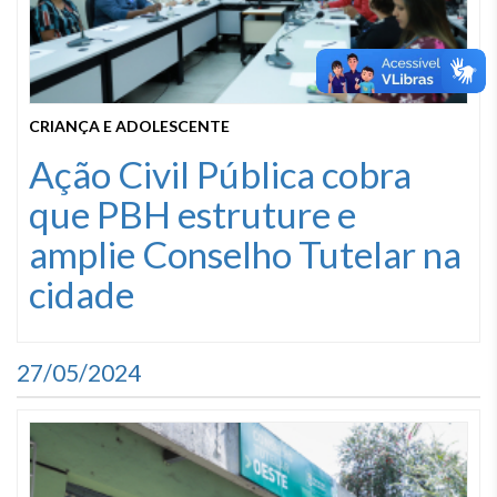
CRIANÇA E ADOLESCENTE
Ação Civil Pública cobra
que PBH estruture e
amplie Conselho Tutelar na
cidade
27/05/2024